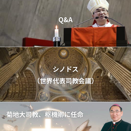
Q&A
シノドス
（世界代表司教会議）
菊地大司教、枢機卿に任命