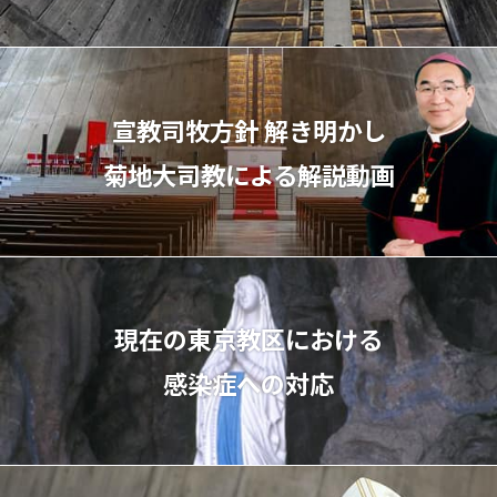
宣教司牧⽅針 解き明かし
菊地⼤司教による解説動画
現在の東京教区における
感染症への対応