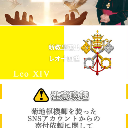
新教皇選出
レオ十四世