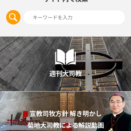
週刊大司教
宣教司牧⽅針 解き明かし
菊地⼤司教による解説動画