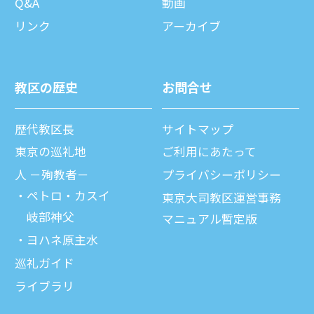
Q&A
動画
リンク
アーカイブ
教区の歴史
お問合せ
歴代教区⻑
サイトマップ
東京の巡礼地
ご利⽤にあたって
⼈ －殉教者－
プライバシーポリシー
ペトロ・カスイ
東京大司教区運営事務
岐部神父
マニュアル暫定版
ヨハネ原主水
巡礼ガイド
ライブラリ