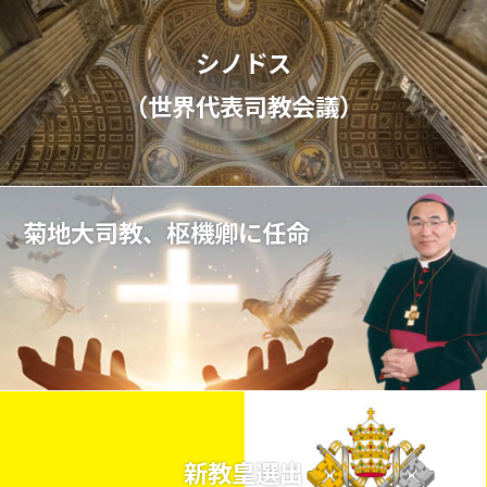
シノドス
（世界代表司教会議）
菊地大司教、枢機卿に任命
新教皇選出