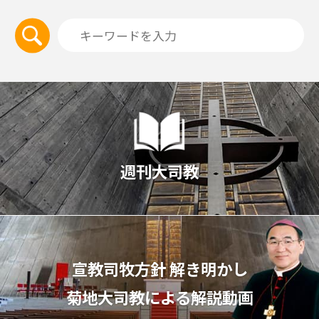
週刊大司教
宣教司牧⽅針 解き明かし
菊地⼤司教による解説動画