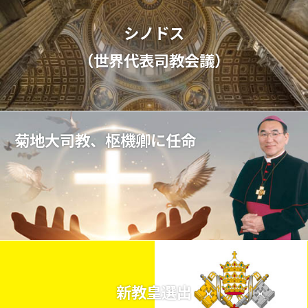
シノドス
（世界代表司教会議）
菊地大司教、枢機卿に任命
新教皇選出