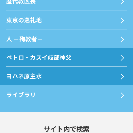
歴代教区⻑
東京の巡礼地
⼈ －殉教者－
ペトロ・カスイ岐部神父
ヨハネ原主水
ライブラリ
サイト内で検索