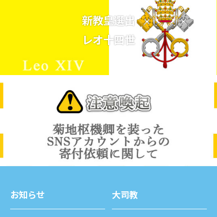
新教皇選出
レオ十四世
お知らせ
⼤司教