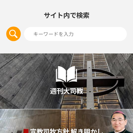
サイト内で検索
週刊大司教
宣教司牧⽅針 解き明かし