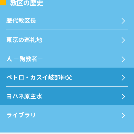
教区の歴史
歴代教区⻑
東京の巡礼地
⼈ －殉教者－
ペトロ・カスイ岐部神父
ヨハネ原主水
ライブラリ