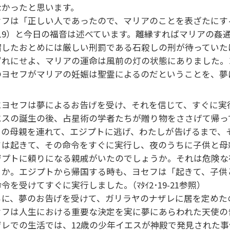
なかったと思います。
セフは「正しい人であったので、マリアのことを表ざたにす
1･19）と今日の福音は述べています。離縁すればマリアの
宿したおとめには厳しい刑罰である石殺しの刑が待っていた
ずれにせよ、マリアの運命は風前の灯の状態にありました。
のヨセフがマリアの妊娠は聖霊によるのだということを、夢
にヨセフは夢によるお告げを受け、それを信じて、すぐに実
エスの誕生の後、占星術の学者たちが贈り物をささげて帰っ
その母親を連れて、エジプトに逃げ、わたしが告げるまで、
は起きて、その命令をすぐに実行し、夜のうちに子供と母親を連れ
ジプトに頼りになる親戚がいたのでしょうか。それは危険な
うか。エジプトから帰国する時も、ヨセフは「起きて、子供
令を受けてすぐに実行しました｡（ﾏﾀｲ2･19-21参照）
らに、夢のお告げを受けて、ガリラヤのナザレに居を定めたので
セフは人生における重要な決定を実に夢にあらわれた天使の
ザレでの生活では、12歳の少年イエスが神殿で発見された