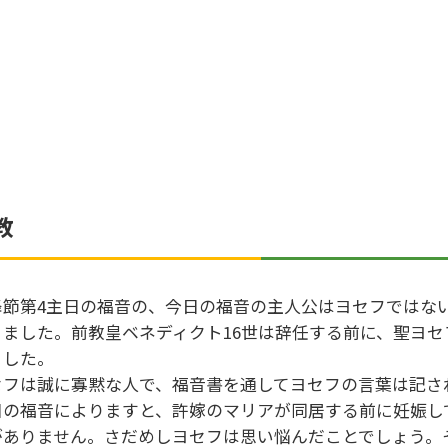
教
降節第4主日の福音の、今日の福音の主人公はヨセフではな
りました。前教皇ベネディクト16世は辞任する前に、聖ヨ
ました。
セフは誠に寡黙な人で、福音書を通してヨセフの言葉は記さ
日の福音によりますと、許嫁のマリアが同居する前に妊娠し
がありません。さだめしヨセフは思い悩んだことでしょう。