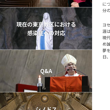
に
分
現在の東京教区における
ヨ
涯
感染症への対応
現
め
夢
日
Q&A
シノドス