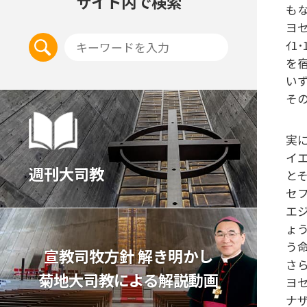
サイト内で検索
も
ヨ
ｲ
を
い
そ
実
イ
週刊大司教
と
セフ
エ
ょ
う命
宣教司牧⽅針 解き明かし
さ
菊地⼤司教による解説動画
ヨ
ナ