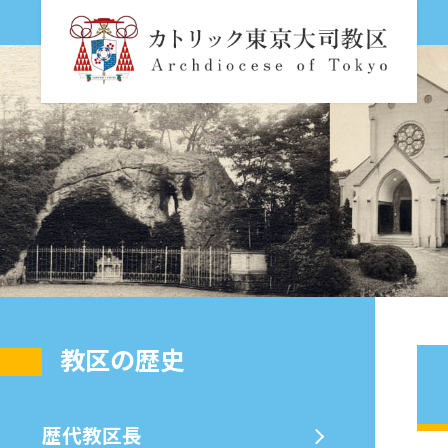
教区の歴史
歴代教区⻑