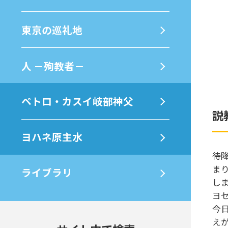
東京の巡礼地
⼈ －殉教者－
ペトロ・カスイ岐部神父
説
ヨハネ原主水
待
ま
ライブラリ
し
ヨ
今
え