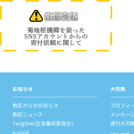
お知らせ
⼤司教
教区からのお知らせ
プロフィ
教区ニュース
メッセー
Tangible(生涯養成委員会)
週刊⼤司
e-vivid