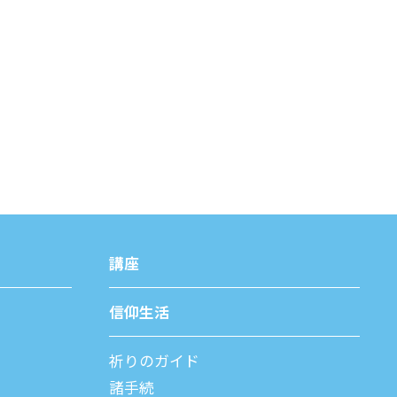
講座
信仰⽣活
祈りのガイド
諸⼿続