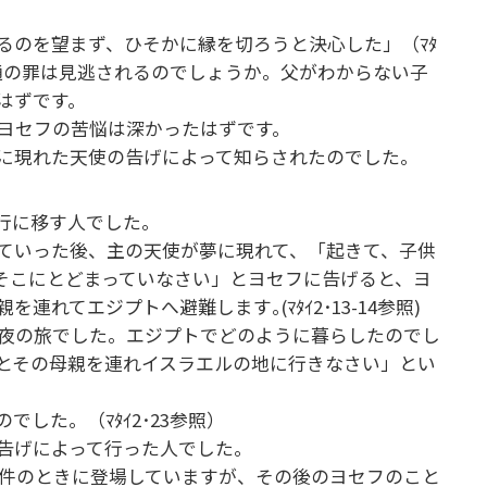
るのを望まず、ひそかに縁を切ろうと決心した」（ﾏﾀ
姦通の罪は見逃されるのでしょうか。父がわからない子
はずです。
ヨセフの苦悩は深かったはずです。
に現れた天使の告げによって知らされたのでした。
行に移す人でした。
ていった後、主の天使が夢に現れて、「起きて、子供
そこにとどまっていなさい」とヨセフに告げると、ヨ
てエジプトへ避難します｡(ﾏﾀｲ2･13-14参照)
夜の旅でした。エジプトでどのように暮らしたのでし
とその母親を連れイスラエルの地に行きなさい」とい
した。（ﾏﾀｲ2･23参照）
告げによって行った人でした。
事件のときに登場していますが、その後のヨセフのこと