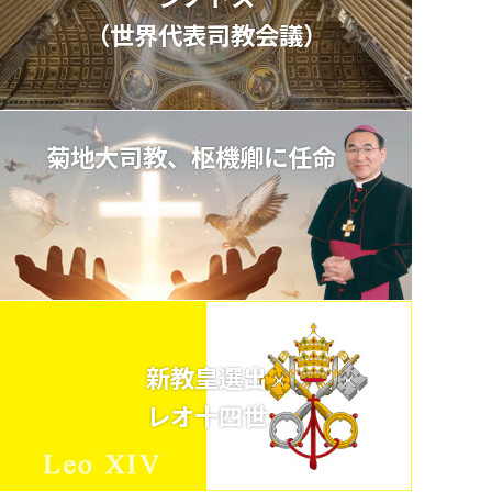
（世界代表司教会議）
菊地大司教、枢機卿に任命
新教皇選出
レオ十四世