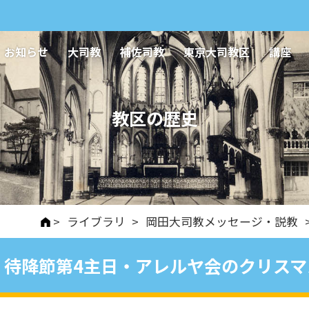
お知らせ
大司教
補佐司教
東京大司教区
講座
教区の歴史
>
ライブラリ
>
岡田大司教メッセージ・説教
待降節第4主日・アレルヤ会のクリスマ