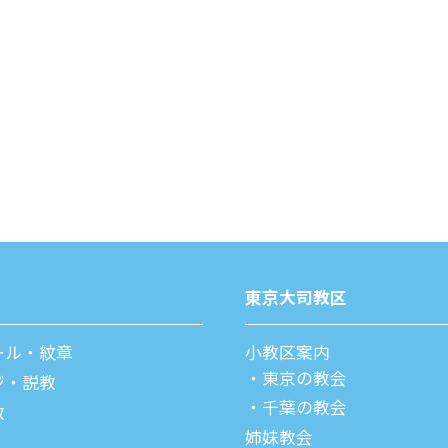
東京⼤司教区
ール・紋章
⼩教区案内
東京の教会
ジ・説教
千葉の教会
教
姉妹教会