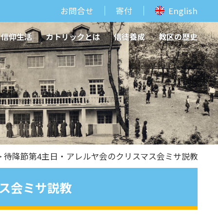
お問合せ
寄付
English
信仰生活
カトリックとは
信徒養成
教区の歴史
> 待降節第4主日・アレルヤ会のクリスマス会ミサ説教
ス会ミサ説教