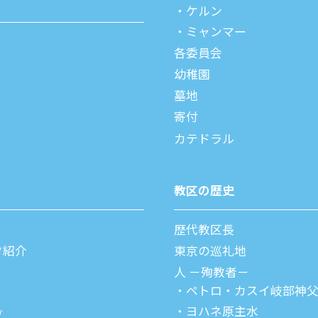
ケルン
ミャンマー
各委員会
幼稚園
墓地
寄付
カテドラル
教区の歴史
歴代教区⻑
タ紹介
東京の巡礼地
⼈ －殉教者－
ペトロ・カスイ
岐部神
ヨハネ原主水
ブ