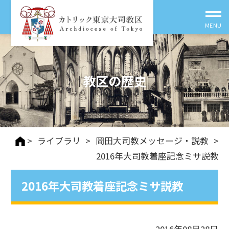
教区の歴史
>
ライブラリ
>
岡田大司教メッセージ・説教
>
2016年大司教着座記念ミサ説教
2016年大司教着座記念ミサ説教