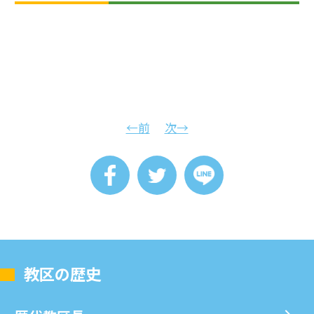
←前
次→
教区の歴史