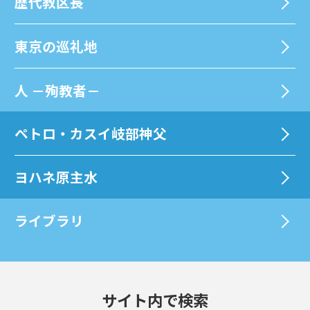
歴代教区⻑
東京の巡礼地
⼈ －殉教者－
ペトロ・カスイ岐部神父
ヨハネ原主水
ライブラリ
サイト内で検索