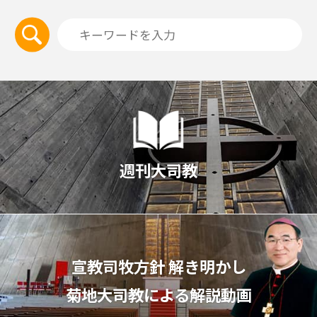
週刊大司教
宣教司牧⽅針 解き明かし
菊地⼤司教による解説動画