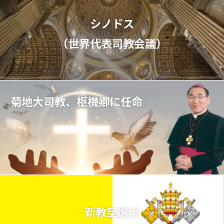
シノドス
（世界代表司教会議）
菊地大司教、枢機卿に任命
新教皇選出