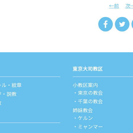
←前
次
東京⼤司教区
ール・紋章
⼩教区案内
東京の教会
ジ・説教
千葉の教会
教
姉妹教会
ケルン
ミャンマー