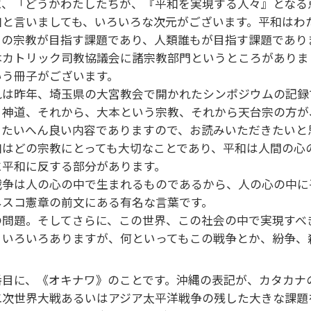
に、「どうかわたしたちが、『平和を実現する人々』とな
和と言いましても、いろいろな次元がございます。平和はわ
ての宗教が目指す課題であり、人類誰もが目指す課題であ
本カトリック司教協議会に諸宗教部門というところがありま
いう冊子がございます。
れは昨年、埼玉県の大宮教会で開かれたシンポジウムの記録
、神道、それから、大本という宗教、それから天台宗の方が
、たいへん良い内容でありますので、お読みいただきたい
和はどの宗教にとっても大切なことであり、平和は人間の心
に平和に反する部分があります。
戦争は人の心の中で生まれるものであるから、人の心の中
ネスコ憲章の前文にある有名な言葉です。
の問題。そしてさらに、この世界、この社会の中で実現すべ
、いろいろありますが、何といってもこの戦争とか、紛争
番目に、《オキナワ》のことです。沖縄の表記が、カタカナ
二次世界大戦あるいはアジア太平洋戦争の残した大きな課題