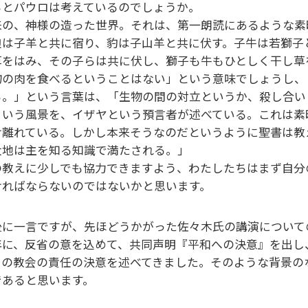
るとパウロは考えているのでしょうか。
来の、神様の造った世界。それは、第一朗読にあるような
狼は子羊と共に宿り、豹は子山羊と共に伏す。子牛は若獅子
草をはみ、その子らは共に伏し、獅子も牛もひとしく干し草
物の肉を食べるということはない」という意味でしょうし、
る。」という言葉は、「生物の間の対立というか、殺し合
ういう風景を、イザヤという預言者が述べている。これは素
け離れている。しかし本来そうなのだというように聖書は
大地は主を知る知識で満たされる。」
の教えに少しでも協力できますよう、わたしたちはまず自分
ければならないのではないかと思います。
後に一言ですが、先ほどうかがった佐々木氏の講演について
年に、反省の意を込めて、共同声明『平和への決意』を出し
ての教会の責任の決意を述べてきました。そのような背景の
であると思います。