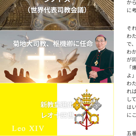
か
（世界代表司教会議）
に
そ
わ
菊地大司教、枢機卿に任命
で
わ
が
「
よ
わ
れ
し
新教皇選出
は
レオ十四世
に
五