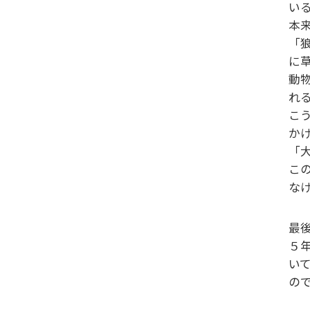
い
本
「
に
動
れ
こ
か
「
こ
な
最
５
い
の