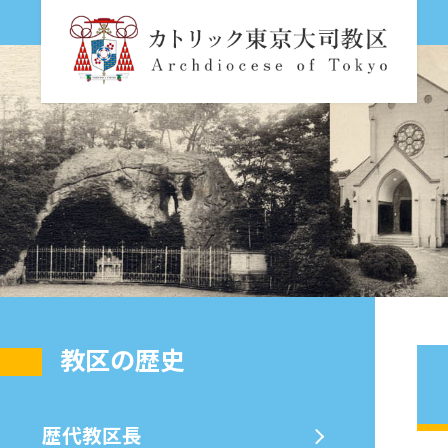
教区の歴史
歴代教区⻑