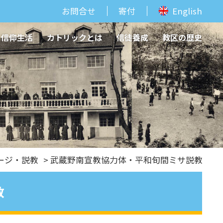
お問合せ
寄付
English
信仰生活
カトリックとは
信徒養成
教区の歴史
ージ・説教
> 武蔵野南宣教協力体・平和旬間ミサ説教
教