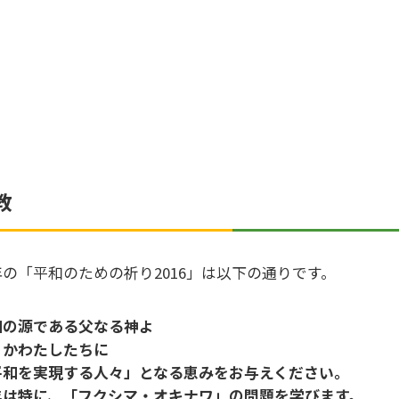
教
年の「平和のための祈り2016」は以下の通りです。
和の源である父なる神よ
うかわたしたちに
平和を実現する人々」となる恵みをお与えください。
年は特に、「フクシマ・オキナワ」の問題を学びます。