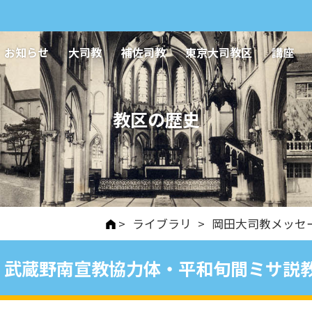
お知らせ
大司教
補佐司教
東京大司教区
講座
教区の歴史
>
ライブラリ
>
岡田大司教メッセ
武蔵野南宣教協力体・平和旬間ミサ説