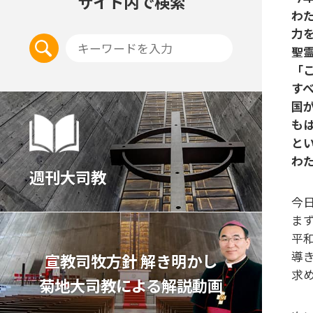
サイト内で検索
わ
力
聖
「
す
国
も
と
わ
週刊大司教
今
ま
平和
導
宣教司牧⽅針 解き明かし
求
菊地⼤司教による解説動画