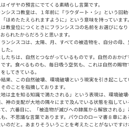
れはイザヤの預言にでてくる素晴らし言葉です。
ランシスコ教皇は、１年前に『ラウダート・シ』という回勅
、「ほめたたえられますように」という意味を持っていま
皇は教皇位につくときにフランシスコの名前をお選びになり
ておられたからだろうと思います。
フランシスコは、太陽、月、すべての被造物を、自分の母、
ました。
たしたちは、自然とつながっているものです。自然のおかげ
うです。食べるものも、毎日吸う空気も、これは自然の賜物
りをしてきている。
の結果、この自然破壊、環境破壊という現実を引き起こして
、そのことを指摘しております。
大地は主を知る知識で満たされる」という表現は、環境破壊
態、神の支配が大地の隅々にまで及んでいる状態を指して
して、六番目に、「被造物が滅びへの隷属から解放される
れも、不思議な言葉であります。パウロのローマ書８章にあ
ないのだと。あまりそういうことを考えたことがないですけ