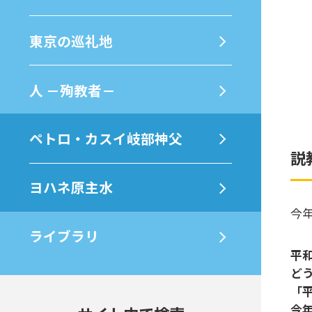
東京の巡礼地
⼈ －殉教者－
ペトロ・カスイ岐部神父
説
ヨハネ原主水
今
ライブラリ
平
ど
「
今