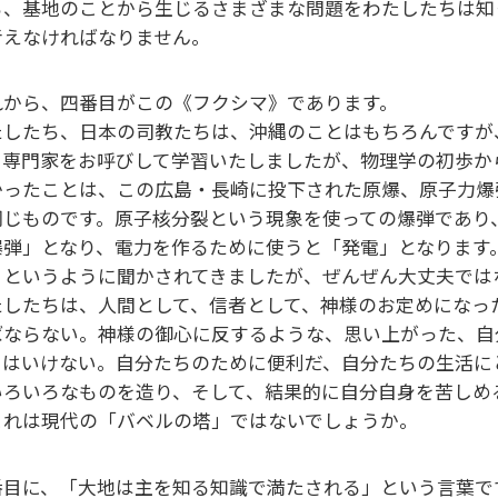
ら、基地のことから生じるさまざまな問題をわたしたちは知
考えなければなりません。
れから、四番目がこの《フクシマ》であります。
たしたち、日本の司教たちは、沖縄のことはもちろんですが
、専門家をお呼びして学習いたしましたが、物理学の初歩
かったことは、この広島・長崎に投下された原爆、原子力爆
同じものです。原子核分裂という現象を使っての爆弾であり
爆弾」となり、電力を作るために使うと「発電」となります
」というように聞かされてきましたが、ぜんぜん大丈夫で
たしたちは、人間として、信者として、神様のお定めになっ
ばならない。神様の御心に反するような、思い上がった、自
てはいけない。自分たちのために便利だ、自分たちの生活に
いろいろなものを造り、そして、結果的に自分自身を苦しめ
これは現代の「バベルの塔」ではないでしょうか。
番目に、「大地は主を知る知識で満たされる」という言葉