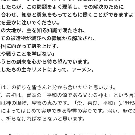
たしたちが、この問題をよく理解し、その解決のために
を合わせ、知恵と勇気をもってともに働くことができますよ
霊を豊かに注いでください。
この大地が、主を知る知識で満たされ、
べての被造物が滅びへの隷属から解放され、
が国に向かって剣を上げず、
はや戦うことを学ばない」
いう日の到来を心から待ち望んでいます。
たしたちの主キリストによって、アーメン。
日はこの祈りを皆さんと分かち合いたいと思います。
ず、最初は、冒頭の「平和の源である父なる神よ」という
は神の賜物、聖霊の恵みです。「愛、喜び、平和」(ｶﾞﾗﾃﾔ
きによってはじめて実現できる聖霊の実りです。弱い、罪の
め、祈らなければならないと思います。