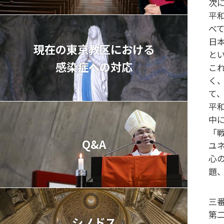
次
平
べ
日
現在の東京教区における
と
感染症への対応
こ
く
て
平
中
「
Q&A
ユ
心
題
三
第
シノドス