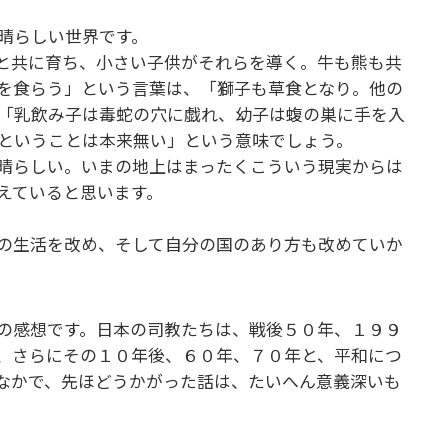
素晴らしい世界です。
と共に育ち、小さい子供がそれらを導く。牛も熊も共
を食らう」という言葉は、「獅子も草食となり。他の
「乳飲み子は毒蛇の穴に戯れ、幼子は蝮の巣に手を入
いということは本来無い」という意味でしょう。
晴らしい。いまの地上はまったくこういう現実からは
教えていると思います。
の生活を改め、そして自分の国のあり方も改めていか
の感想です。日本の司教たちは、戦後５０年、１９９
、さらにその１０年後、６０年、７０年と、平和につ
なかで、先ほどうかがった話は、たいへん意義深いも