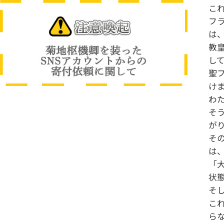
こ
フ
は
教
し
聖
け
わ
そ
が
そ
は
「
状
そ
こ
ら