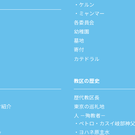
ケルン
ミャンマー
各委員会
幼稚園
墓地
寄付
カテドラル
教区の歴史
歴代教区⻑
タ紹介
東京の巡礼地
⼈ －殉教者－
ペトロ・カスイ
岐部神
ヨハネ原主水
ブ