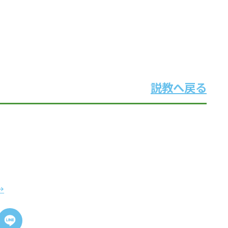
説教へ戻る
→