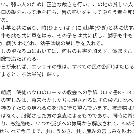
ない。弱い人のために正当な裁きを行い、この地の貧しい
の口の鞭をもって地を打ち、唇の勢いをもって逆らう者を死
びる。
は小羊と共に宿り、豹(ひょう)は子(こ)山羊(やぎ)と共に
。牛も熊も共に草をはみ、その子らは共に伏し、獅子も牛も
穴に戯(たわむ)れ、幼子は蝮の巣に手を入れる。
たしの聖なる山においては、何ものも害を加えず、滅ぼすこ
知識で満たされる。
の日が来れば、エッサイの根は、すべての民の旗印(はたじる
どまるところは栄光に輝く。
二朗読 使徒パウロのローマの教会への手紙（ロマ書8・18
在の苦しみは、将来わたしたちに現されるはずの栄光に比べ
、神の子たちの現れるのを切に待ち望んでいます。被造物は
ではなく、服従させた方の意志によるものであり、同時に
まり、被造物も、いつか滅びへの隷属から解放されて、神の
物がすべて今日まで、共にうめき、共に産みの苦しみを味わ