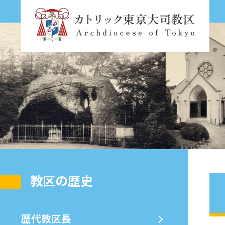
教区の歴史
歴代教区⻑