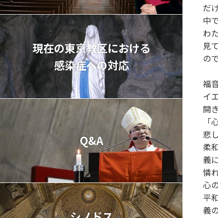
だ
中
わ
見
現在の東京教区における
の
感染症への対応
福
イ
開
「
悲
Q&A
柔
義
憐
心
平
義
シノドス