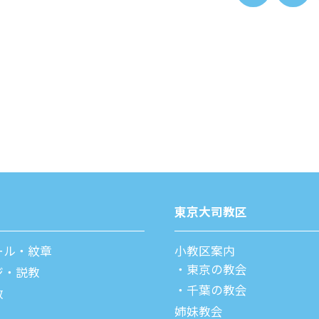
東京⼤司教区
ール・紋章
⼩教区案内
東京の教会
ジ・説教
千葉の教会
教
姉妹教会