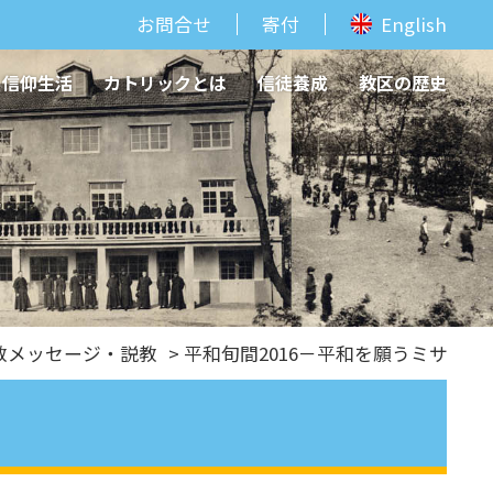
お問合せ
寄付
English
信仰生活
カトリックとは
信徒養成
教区の歴史
教メッセージ・説教
> 平和旬間2016－平和を願うミサ