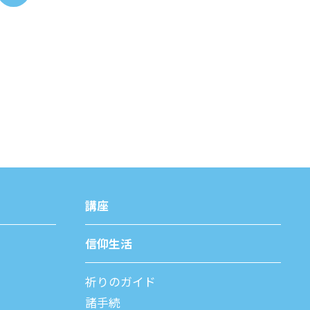
講座
信仰⽣活
祈りのガイド
諸⼿続