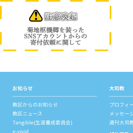
お知らせ
⼤司教
教区からのお知らせ
プロフィ
教区ニュース
メッセー
Tangible(生涯養成委員会)
週刊⼤司
e-vivid