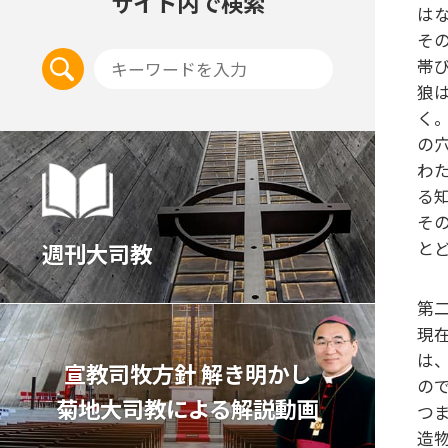
サイト内で検索
は
そ
帯
狼
く
の
わ
る
そ
と
週刊大司教
第
現
は
宣教司牧⽅針 解き明かし
の
菊地⼤司教による解説動画
つ
造