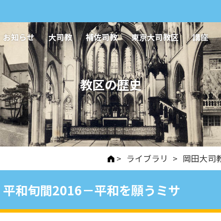
お知らせ
大司教
補佐司教
東京大司教区
講座
教区の歴史
>
ライブラリ
>
岡田大司
平和旬間2016－平和を願うミサ