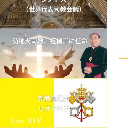
（世界代表司教会議）
菊地大司教、枢機卿に任命
新教皇選出
レオ十四世