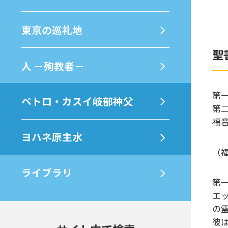
東京の巡礼地
聖
⼈ －殉教者－
第一
ペトロ・カスイ岐部神父
第
福
ヨハネ原主水
（
ライブラリ
第
エ
の
彼