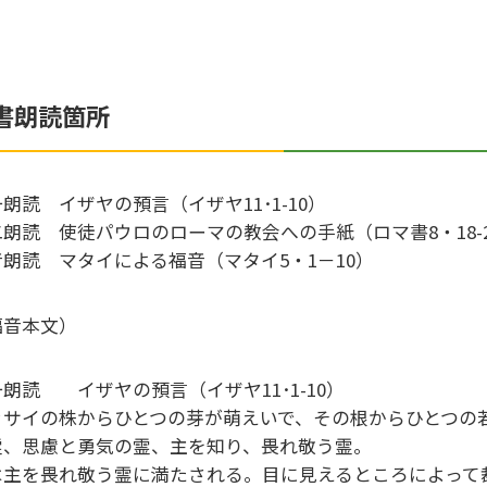
書朗読箇所
朗読 イザヤの預言（イザヤ11･1-10）
二朗読 使徒パウロのローマの教会への手紙（ロマ書8・18-
音朗読 マタイによる福音（マタイ5・1－10）
福音本文）
一朗読 イザヤの預言（イザヤ11･1-10）
ッサイの株からひとつの芽が萌えいで、その根からひとつの
霊、思慮と勇気の霊、主を知り、畏れ敬う霊。
は主を畏れ敬う霊に満たされる。目に見えるところによって