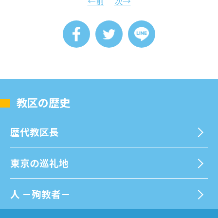
←前
次→
教区の歴史
歴代教区⻑
東京の巡礼地
⼈ －殉教者－