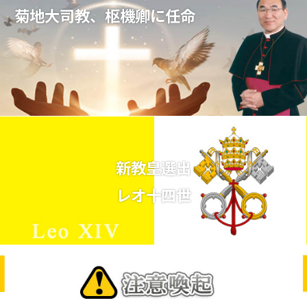
菊地大司教、枢機卿に任命
新教皇選出
レオ十四世