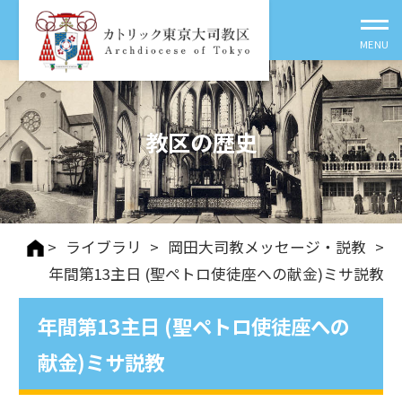
教区の歴史
>
ライブラリ
>
岡田大司教メッセージ・説教
>
年間第13主日 (聖ペトロ使徒座への献金)ミサ説教
年間第13主日 (聖ペトロ使徒座への
献金)ミサ説教