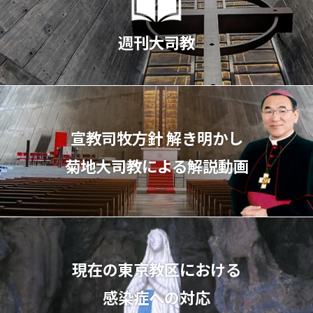
週刊大司教
宣教司牧⽅針 解き明かし
菊地⼤司教による解説動画
現在の東京教区における
感染症への対応