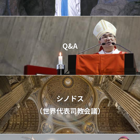
Q&A
シノドス
（世界代表司教会議）