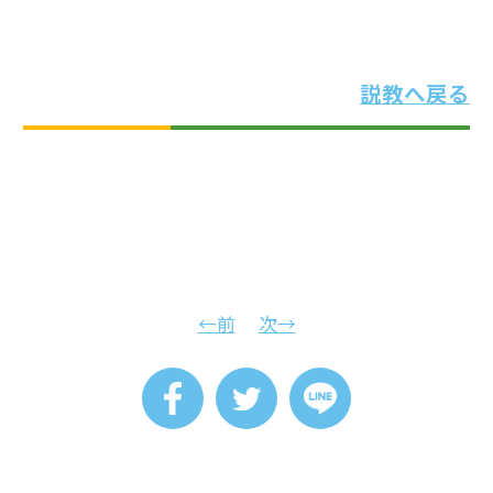
説教へ戻る
←前
次→