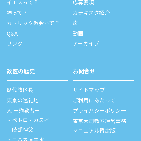
イエスって？
応募要項
神って？
カテキスタ紹介
カトリック教会って？
声
Q&A
動画
リンク
アーカイブ
教区の歴史
お問合せ
歴代教区⻑
サイトマップ
東京の巡礼地
ご利⽤にあたって
⼈ －殉教者－
プライバシーポリシー
ペトロ・カスイ
東京大司教区運営事務
岐部神父
マニュアル暫定版
ヨハネ原主水