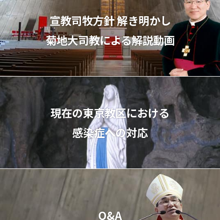
宣教司牧⽅針 解き明かし
菊地⼤司教による解説動画
現在の東京教区における
感染症への対応
Q&A