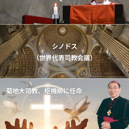
シノドス
（世界代表司教会議）
菊地大司教、枢機卿に任命