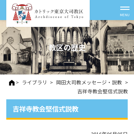
教区の歴史
>
ライブラリ
>
岡田大司教メッセージ・説教
>
吉祥寺教会堅信式説教
吉祥寺教会堅信式説教