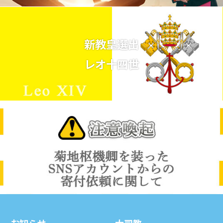
新教皇選出
レオ十四世