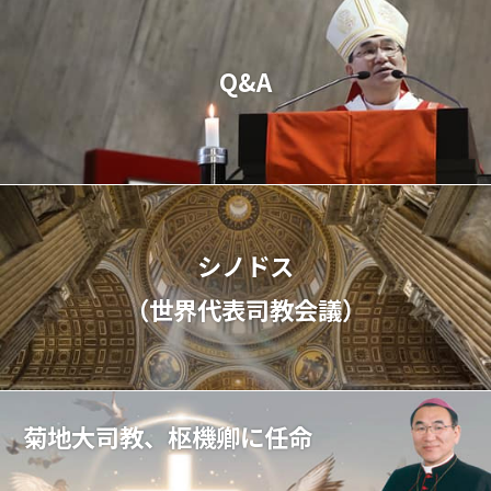
Q&A
シノドス
（世界代表司教会議）
菊地大司教、枢機卿に任命