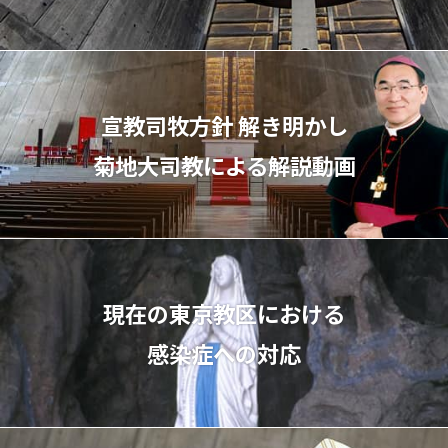
宣教司牧⽅針 解き明かし
菊地⼤司教による解説動画
現在の東京教区における
感染症への対応