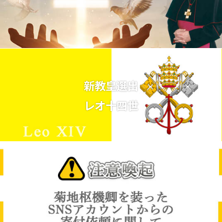
新教皇選出
レオ十四世