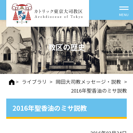
教区の歴史
>
ライブラリ
>
岡田大司教メッセージ・説教
>
2016年聖香油のミサ説教
2016年聖香油のミサ説教