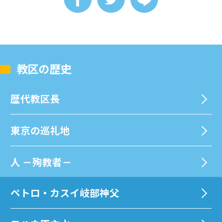
教区の歴史
歴代教区⻑
東京の巡礼地
⼈ －殉教者－
ペトロ・カスイ岐部神父