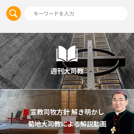
週刊大司教
宣教司牧⽅針 解き明かし
菊地⼤司教による解説動画