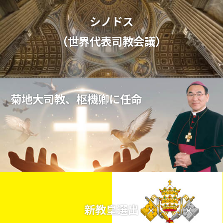
シノドス
（世界代表司教会議）
菊地大司教、枢機卿に任命
新教皇選出