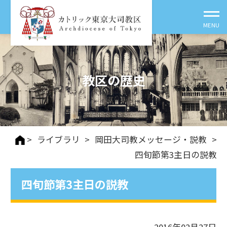
教区の歴史
>
ライブラリ
>
岡田大司教メッセージ・説教
>
四旬節第3主日の説教
四旬節第3主日の説教