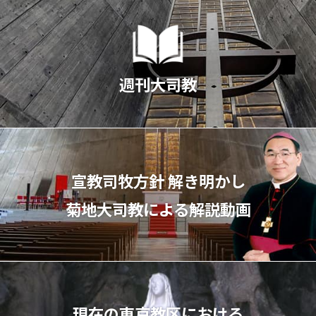
週刊大司教
宣教司牧⽅針 解き明かし
菊地⼤司教による解説動画
現在の東京教区における