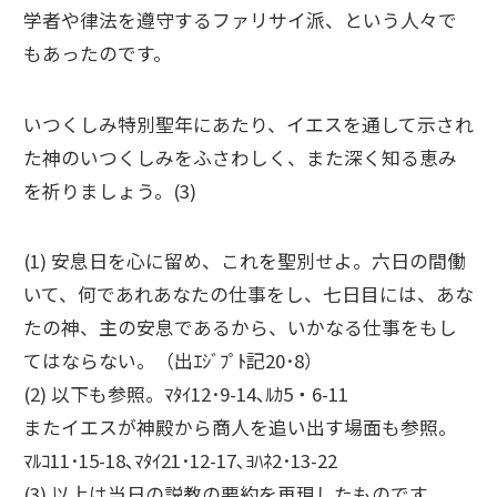
学者や律法を遵守するファリサイ派、という人々で
もあったのです。
いつくしみ特別聖年にあたり、イエスを通して示され
た神のいつくしみをふさわしく、また深く知る恵み
を祈りましょう。(3)
(1) 安息日を心に留め、これを聖別せよ。六日の間働
いて、何であれあなたの仕事をし、七日目には、あな
たの神、主の安息であるから、いかなる仕事をもし
てはならない。（出ｴｼﾞﾌﾟﾄ記20･8）
(2) 以下も参照。ﾏﾀｲ12･9-14､ﾙｶ5・6-11
またイエスが神殿から商人を追い出す場面も参照。
ﾏﾙｺ11･15-18､ﾏﾀｲ21･12-17､ﾖﾊﾈ2･13-22
(3) 以上は当日の説教の要約を再現したものです。