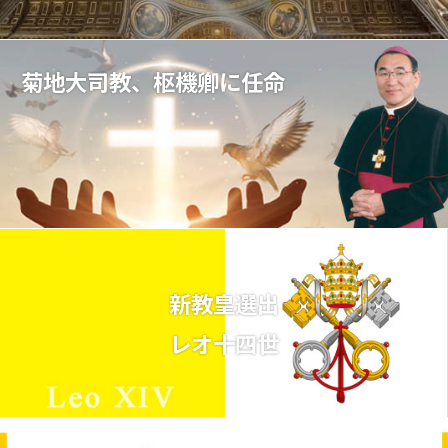
菊地大司教、枢機卿に任命
新教皇選出
レオ十四世