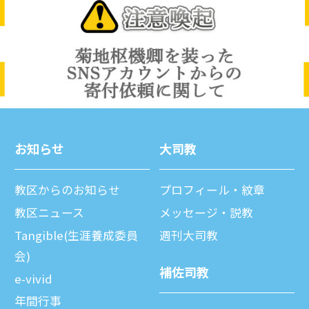
お知らせ
⼤司教
教区からのお知らせ
プロフィール・紋章
教区ニュース
メッセージ・説教
Tangible(生涯養成委員
週刊⼤司教
会)
補佐司教
e-vivid
年間⾏事