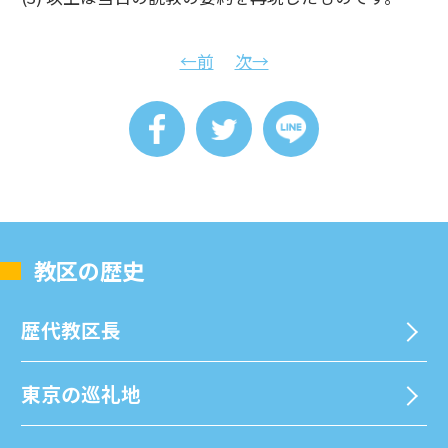
←前
次→
教区の歴史
歴代教区⻑
東京の巡礼地