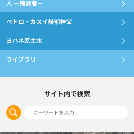
⼈ －殉教者－
ペトロ・カスイ岐部神父
ヨハネ原主水
ライブラリ
サイト内で検索