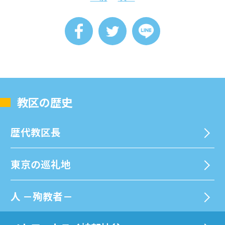
教区の歴史
歴代教区⻑
東京の巡礼地
⼈ －殉教者－