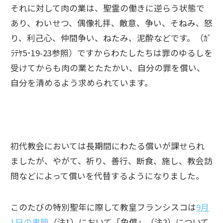
それに対して肉の業は、聖霊の働きに逆らう状態で
あり、わいせつ、偶像礼拝、敵意、争い、そねみ、怒
り、利己心、仲間争い、ねたみ、泥酔などです。（ｶﾞ
ﾗﾃﾔ5･19-23参照）ですからわたしたちは罪のゆるしを
受けてからも肉の業とたたかい、自分の罪を償い、
自分を清めるよう求められています。
初代教会においては長期間にわたる償いが課せられ
ましたが、やがて、祈り、善行、断食、施し、教会訪
問などによって償いを代替するようになりました。
このたびの特別聖年に際して教皇フランシスコは
9月
1日の書簡
（注1）において「免償」（注2）について