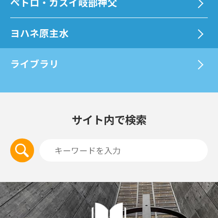
ペトロ・カスイ岐部神父
ヨハネ原主水
ライブラリ
サイト内で検索