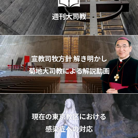
週刊大司教
宣教司牧⽅針 解き明かし
菊地⼤司教による解説動画
現在の東京教区における
感染症への対応