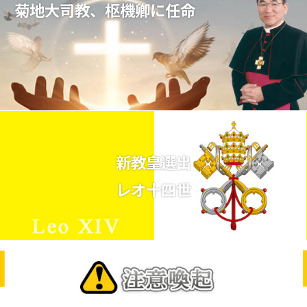
菊地大司教、枢機卿に任命
新教皇選出
レオ十四世