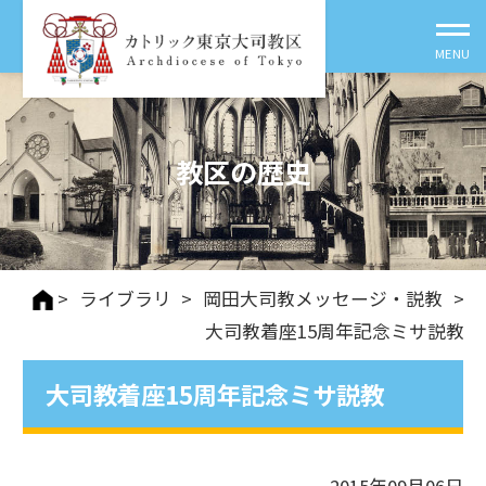
教区の歴史
>
ライブラリ
>
岡田大司教メッセージ・説教
>
大司教着座15周年記念ミサ説教
大司教着座15周年記念ミサ説教