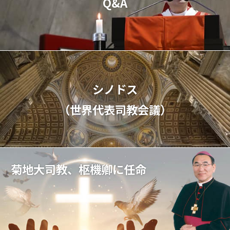
Q&A
シノドス
（世界代表司教会議）
菊地大司教、枢機卿に任命