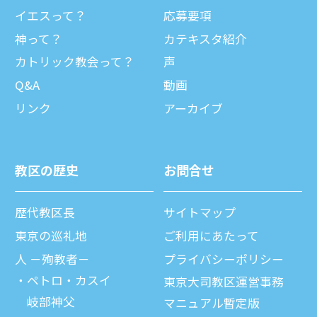
イエスって？
応募要項
神って？
カテキスタ紹介
カトリック教会って？
声
Q&A
動画
リンク
アーカイブ
教区の歴史
お問合せ
歴代教区⻑
サイトマップ
東京の巡礼地
ご利⽤にあたって
⼈ －殉教者－
プライバシーポリシー
ペトロ・カスイ
東京大司教区運営事務
岐部神父
マニュアル暫定版