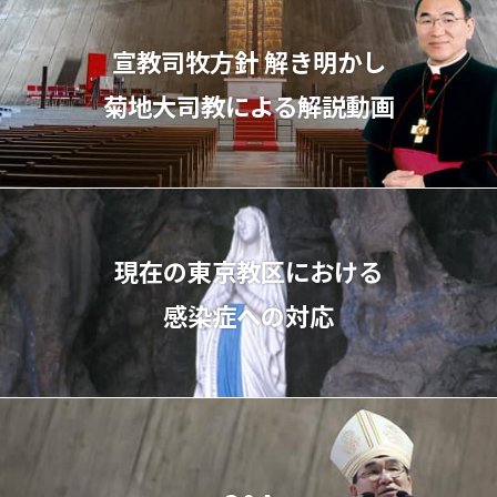
宣教司牧⽅針 解き明かし
菊地⼤司教による解説動画
現在の東京教区における
感染症への対応