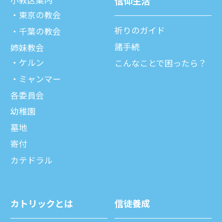
⼩教区案内
信仰⽣活
東京の教会
祈りのガイド
千葉の教会
諸⼿続
姉妹教会
ケルン
こんなことで困ったら？
ミャンマー
各委員会
幼稚園
墓地
寄付
カテドラル
カトリックとは
信徒養成