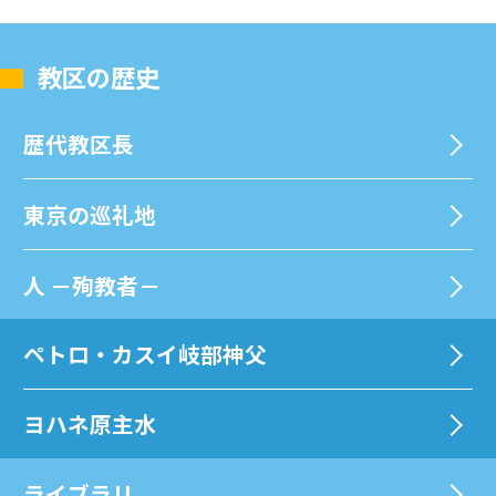
教区の歴史
歴代教区⻑
東京の巡礼地
⼈ －殉教者－
ペトロ・カスイ岐部神父
ヨハネ原主水
ライブラリ