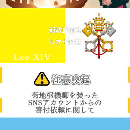
新教皇選出
レオ十四世