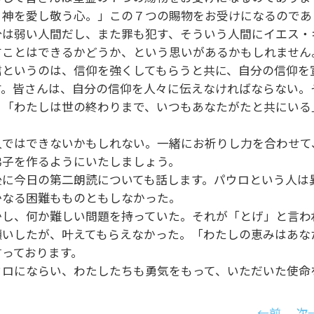
、神を愛し敬う心。」この７つの賜物をお受けになるので
分は弱い人間だし、また罪も犯す、そういう人間にイエス・
すことはできるかどうか、という思いがあるかもしれませ
信というのは、信仰を強くしてもらうと共に、自分の信仰を
す。皆さんは、自分の信仰を人々に伝えなければならない。
、「わたしは世の終わりまで、いつもあなたがたと共にいる」
。
人ではできないかもしれない。一緒にお祈りし力を合わせて
弟子を作るようにいたしましょう。
後に今日の第二朗読についても話します。パウロという人は
かなる困難もものともしなかった。
かし、何か難しい問題を持っていた。それが「とげ」と言わ
願いしたが、叶えてもらえなかった。「わたしの恵みはあな
言っております。
ウロにならい、わたしたちも勇気をもって、いただいた使命
←前
次