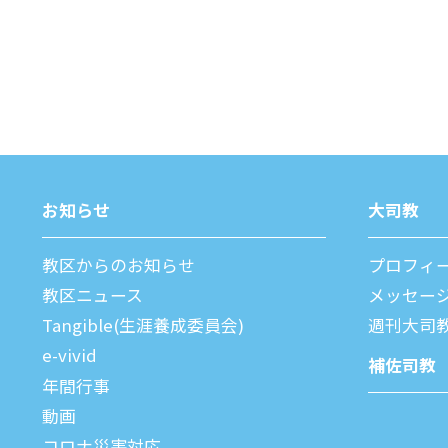
お知らせ
⼤司教
教区からのお知らせ
プロフィ
教区ニュース
メッセー
Tangible(生涯養成委員会)
週刊⼤司
e-vivid
補佐司教
年間⾏事
動画
コロナ災害対応