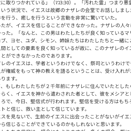
霊に取りつかれている」（ﾏｺ3:30）。「汚れた霊」つま
ういう状況で、イエスは故郷のナザレの会堂でお話ししまし
跡を行う、癒しを行うという言動を非常に驚いていた。
いたが、イエスを信じることができなかった。ナザレの人々
かった。「なんと、この男はわたしたちが良く知っているマ
コブ、ヨセ、ユダ、シモン、姉妹たちはわたしたちと一緒に
人間としての要素を良く知っているが故に、このナザレのイ
ことができなかったのであります。
ザレのイエスは、学者というわけでなく、祭司というわけで
人が権威をもって神の教えを語るということは、受け入れが
あります。
て、もしわたしたちが２千年前にナザレに住んでいたとした
そらく、イエスを神から遣わされた者として、彼をメシアと
ころで、今日、堅信式が行われます。堅信を受ける方はもち
ストと信じ、救い主として信じています。
エスを見ないで、生前のイエスに出会ったことがないがイエ
から信じることができているのかもしれないと思います。