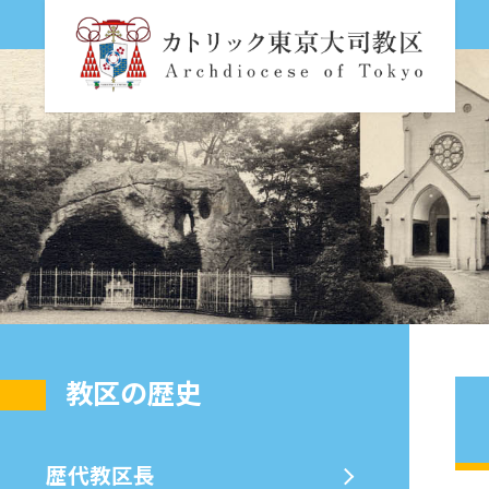
教区の歴史
歴代教区⻑