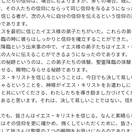
たしたちの信仰は、場合にもよりますが、多くの場合、既に
け、その人たちの信仰にならって同じ信仰を与るようになっ
る信じる者が、次の人々に自分の信仰を伝えるという信仰の
のであります。
エスを最初に信じたイエス様の弟子たちがいた。これらの弟
降臨の時に彼らはしっかりと信仰を確立することができた。
霊降臨という出来事の中で、イエス様の弟子たちはイエス・
代の人々に伝えることができるようになったのであります。
信の秘跡というのは、この弟子たちの体験、聖霊降臨の体験
らせる、賜物に与らせる秘跡であります。
エス・キリストを信じるということは、今日でも決して易し
しゃるということを、神様がイエス・キリストをお遣わしに
ちと共にいてくださる、わたしたちを導き励まし力づけてく
であると思います。それは、決して易しいことではない。信
。
れでも、皆さんはイエス・キリストを信じる。なんと素晴
日はその信仰を更に確かめ、強くしていただくために、皆さ
おして皆さんは聖霊の７つの賜物をお受けになるのでありま