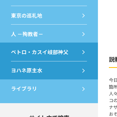
東京の巡礼地
⼈ －殉教者－
ペトロ・カスイ岐部神父
説
ヨハネ原主水
今
箇
ライブラリ
人
コ
ナ
お