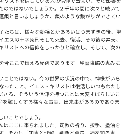
キリストを信じている人の信仰で出会い、その影響を
たのではないでしょうか。２千年の間に次々と続いて
連鎖と言いましょうか、鎖のような繋がりができてい
子たちは、様々な動揺とかあるいはつまずきの後、聖
イエスの十字架刑そして死去、復活、その後の昇天、
キリストへの信仰をしっかりと確立し、そして、次の
を今ここで伝える秘跡であります。聖霊降臨の恵みに
いことではない。今の世界の状況の中で、神様がいら
なったこと、イエス・キリストは復活しいつもわたし
ださる、そういう信仰を持つことは大変すばらしいこ
仰を難しくする様々な事実、出来事があるのでありま
らしいことでしょう。
んはここに来られました。司教の祈り、按手、塗油を
す。それは「知恵と理解、判断と勇気、神を知る恵