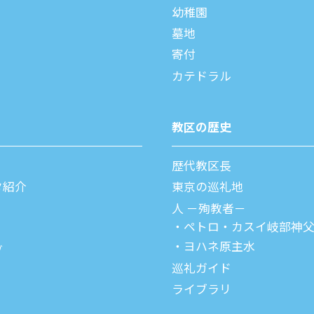
幼稚園
墓地
寄付
カテドラル
教区の歴史
歴代教区⻑
タ紹介
東京の巡礼地
⼈ －殉教者－
ペトロ・カスイ
岐部神
ヨハネ原主水
ブ
巡礼ガイド
ライブラリ