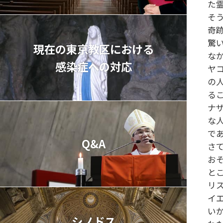
た
そ
奇
驚
現在の東京教区における
な
感染症への対応
ヤ
の
る
ナ
な
で
Q&A
さ
お
と
リ
イ
い
シノドス