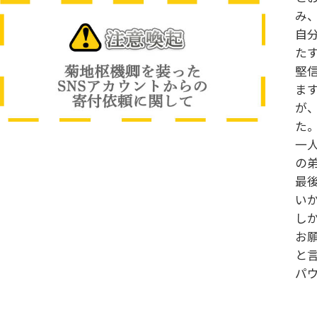
み
自
た
堅
ま
が
た
一
の
最
い
し
お
と
パ