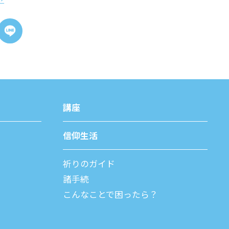
講座
信仰⽣活
祈りのガイド
諸⼿続
こんなことで困ったら？