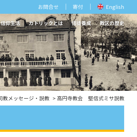
お問合せ
寄付
English
信仰生活
カトリックとは
信徒養成
教区の歴史
司教メッセージ・説教
> 高円寺教会 堅信式ミサ説教