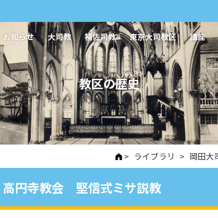
お知らせ
大司教
補佐司教
東京大司教区
講座
教区の歴史
>
ライブラリ
>
岡田大
高円寺教会 堅信式ミサ説教