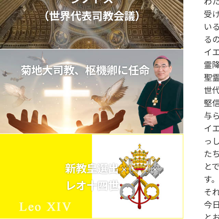
わ
（世界代表司教会議）
受
い
る
イ
霊
菊地大司教、枢機卿に任命
聖
世
堅
与
イ
っ
た
新教皇選出
と
す
レオ十四世
そ
今
と