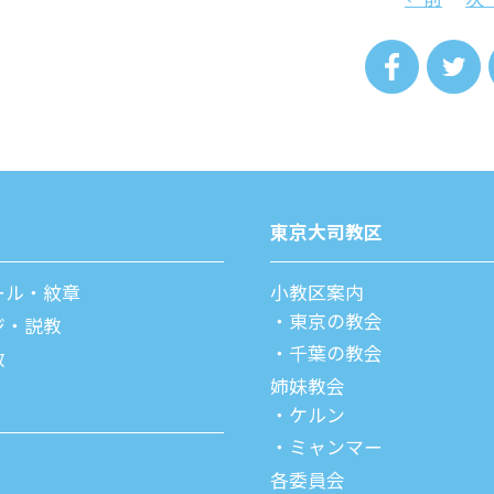
東京⼤司教区
ール・紋章
⼩教区案内
東京の教会
ジ・説教
千葉の教会
教
姉妹教会
ケルン
ミャンマー
各委員会