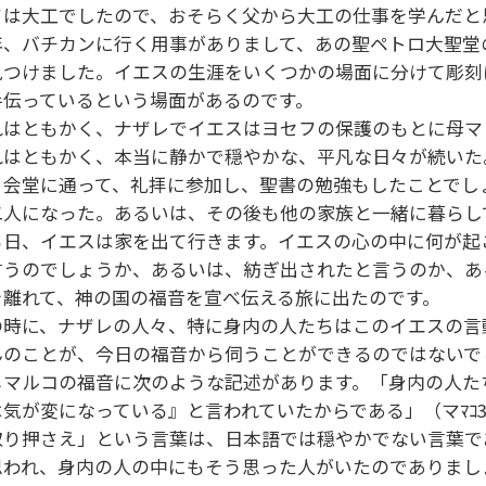
フは大工でしたので、おそらく父から大工の仕事を学んだ
年、バチカンに行く用事がありまして、あの聖ペトロ大聖堂
見つけました。イエスの生涯をいくつかの場面に分けて彫刻
手伝っているという場面があるのです。
れはともかく、ナザレでイエスはヨセフの保護のもとに母
れはともかく、本当に静かで穏やかな、平凡な日々が続いた
。会堂に通って、礼拝に参加し、聖書の勉強もしたことでし
二人になった。あるいは、その後も他の家族と一緒に暮らし
る日、イエスは家を出て行きます。イエスの心の中に何が起
言うのでしょうか、あるいは、紡ぎ出されたと言うのか、あ
を離れて、神の国の福音を宣べ伝える旅に出たのです。
の時に、ナザレの人々、特に身内の人たちはこのイエスの言
んのことが、今日の福音から伺うことができるのではない
じマルコの福音に次のような記述があります。「身内の人た
は気が変になっている』と言われていたからである」（マﾏｺ3
取り押さえ」という言葉は、日本語では穏やかでない言葉で
思われ、身内の人の中にもそう思った人がいたのでありまし