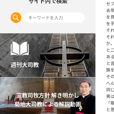
サイト内で検索
セ
去
を
を
そ
そ
か
と
あ
と
週刊大司教
族
そ
へ
同
宣教司牧⽅針 解き明かし
男
菊地⼤司教による解説動画
「
と