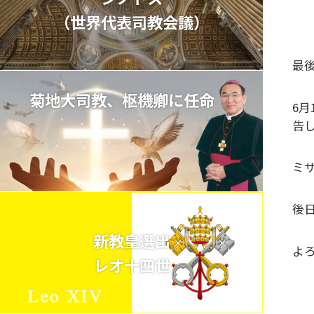
（世界代表司教会議）
最
菊地大司教、枢機卿に任命
6
告
ミ
後
新教皇選出
よ
レオ十四世