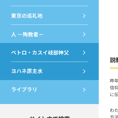
東京の巡礼地
⼈ －殉教者－
ペトロ・カスイ岐部神父
説
ヨハネ原主水
昨年
信
ライブラリ
に
わ
方