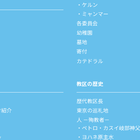
ケルン
ミャンマー
各委員会
幼稚園
墓地
寄付
カテドラル
教区の歴史
歴代教区⻑
タ紹介
東京の巡礼地
⼈ －殉教者－
ペトロ・カスイ
岐部神
ヨハネ原主水
ブ