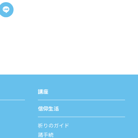
講座
信仰⽣活
祈りのガイド
諸⼿続