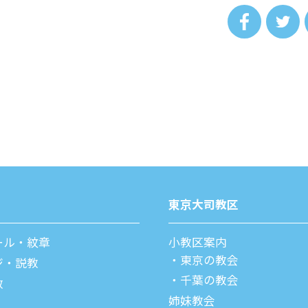
東京⼤司教区
ール・紋章
⼩教区案内
東京の教会
ジ・説教
千葉の教会
教
姉妹教会