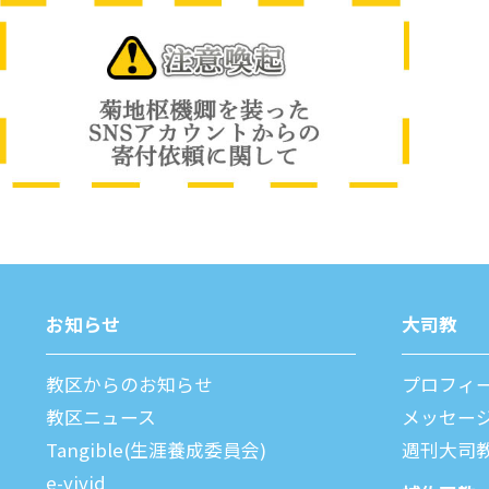
お知らせ
⼤司教
教区からのお知らせ
プロフィ
教区ニュース
メッセー
Tangible(生涯養成委員会)
週刊⼤司
e-vivid