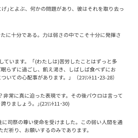
とげ｣とよぶ、何かの問題があり、彼はそれを取り去っ
なたに十分である。力は弱さの中でこそ十分に発揮さ
しています。「(わたしは)苦労したことはずっと多
ば眠らずに過ごし、飢え渇き、しばしば食べずにお
ての心配事があります。」（2ｺﾘﾝﾄ11･23-28）
か？非常に真に迫った表現です。その後パウロは言って
ょう。｣(2ｺﾘﾝﾄ11･30)
い人間性に司祭の尊い使命を受けました。この弱い人間を通
ただ祈り、お願いするのみであります。