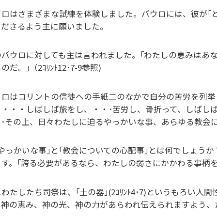
ウロはさまざまな試練を体験しました。パウロには、彼が｢
くださるよう主に願いました。
のパウロに対しても主は言われました。｢わたしの恵みはあ
のだ。｣（2ｺﾘﾝﾄ12･7-9参照)
ウロはコリントの信徒への手紙二のなかで自分の苦労を列挙
、・・・しばしば旅をし、・・･苦労し、骨折って、しばし
･･その上、日々わたしに迫るやっかいな事、あらゆる教会につい
やっかいな事｣と｢教会についての心配事｣とは何でしょう
す。｢誇る必要があるなら、わたしの弱さにかかわる事柄を誇りまし
わたしたち司祭は、｢土の器｣(2ｺﾘﾝﾄ4･7)というもろ
て神の恵み、神の光、神の力があらわれ伝えられますよう、