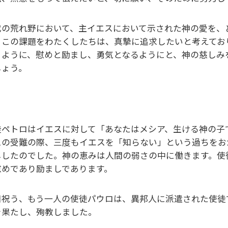
代の荒れ野において、主イエスにおいて示された神の愛を、
、この課題をわたくしたちは、真摯に追求したいと考えてお
くように、慰めと励まし、勇気となるようにと、神の慈しみ
しょう。
ペトロはイエスに対して「あなたはメシア、生ける神の子です｣
スの受難の際、三度もイエスを「知らない」という過ちをお
ししたのでした。神の恵みは人間の弱さの中に働きます。使
慰めであり励ましであります。
日祝う、もう一人の使徒パウロは、異邦人に派遣された使徒
を果たし、殉教しました。