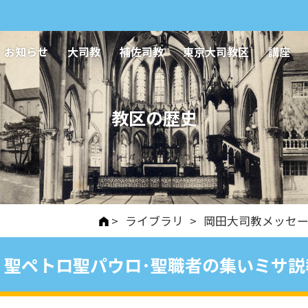
お知らせ
大司教
補佐司教
東京大司教区
講座
教区の歴史
>
ライブラリ
>
岡田大司教メッセ
聖ペトロ聖パウロ･聖職者の集いミサ説