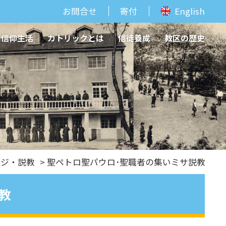
お問合せ
寄付
English
信仰生活
カトリックとは
信徒養成
教区の歴史
ージ・説教
> 聖ペトロ聖パウロ･聖職者の集いミサ説教
教