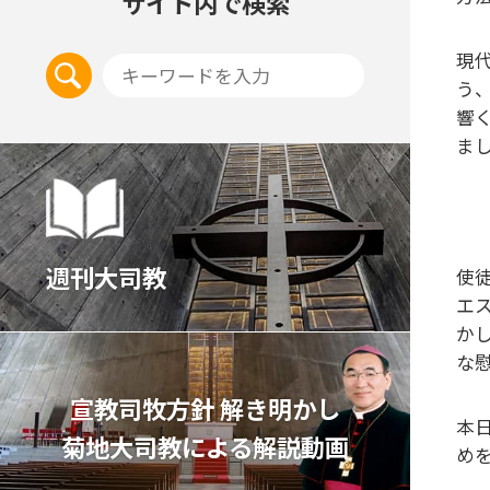
サイト内で検索
現
う
響
ま
週刊大司教
使徒
エ
か
な
宣教司牧⽅針 解き明かし
本
菊地⼤司教による解説動画
め