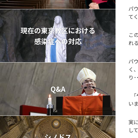
パ
て
現在の東京教区における
こ
感染症への対応
れる
パ
く
り･
Q&A
｢
いま
実に
し
シノドス