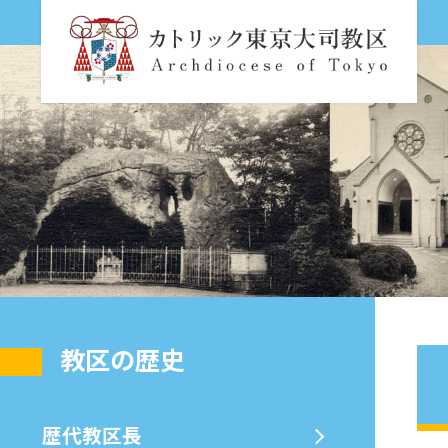
教区の歴史
歴代教区⻑