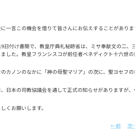
後に一言この機会を借りて皆さんにお伝えすることがありま
月19日付け書簡で、教皇庁典礼秘跡省は、ミサ奉献文の二、
しました。教皇フランシスコが前任者ベネディクト十六世の
サのカノンのなかに「神の母聖マリア」の次に、聖ヨセフの
日、日本の司教協議会を通して正式の知らせがありますが、
ろしくお願いします。
←前
次