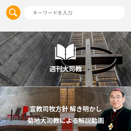
週刊大司教
宣教司牧⽅針 解き明かし
菊地⼤司教による解説動画