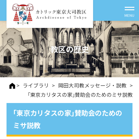
教区の歴史
>
ライブラリ
>
岡田大司教メッセージ・説教
>
｢東京カリタスの家｣賛助会のためのミサ説教
｢東京カリタスの家｣賛助会のための
ミサ説教