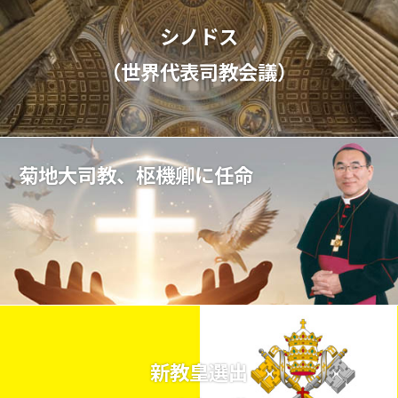
シノドス
（世界代表司教会議）
菊地大司教、枢機卿に任命
新教皇選出