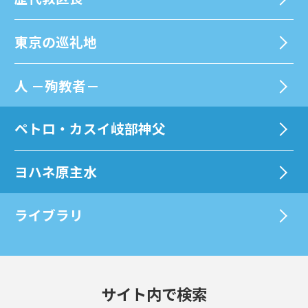
東京の巡礼地
⼈ －殉教者－
ペトロ・カスイ岐部神父
ヨハネ原主水
ライブラリ
サイト内で検索