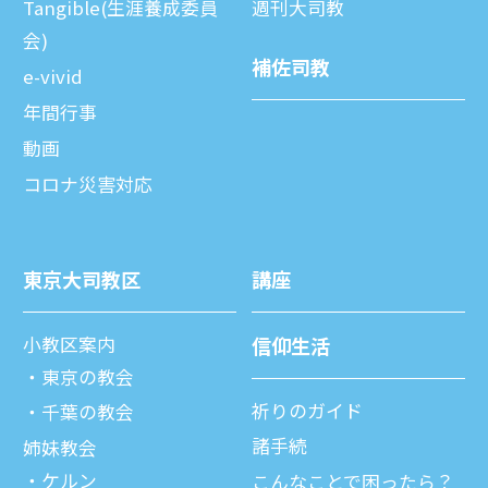
Tangible(生涯養成委員
週刊⼤司教
会)
補佐司教
e-vivid
年間⾏事
動画
コロナ災害対応
東京⼤司教区
講座
⼩教区案内
信仰⽣活
東京の教会
祈りのガイド
千葉の教会
諸⼿続
姉妹教会
ケルン
こんなことで困ったら？