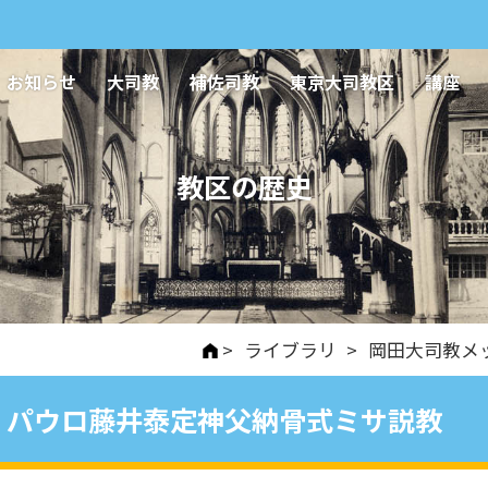
お知らせ
大司教
補佐司教
東京大司教区
講座
教区の歴史
>
ライブラリ
>
岡田大司教メ
パウロ藤井泰定神父納骨式ミサ説教