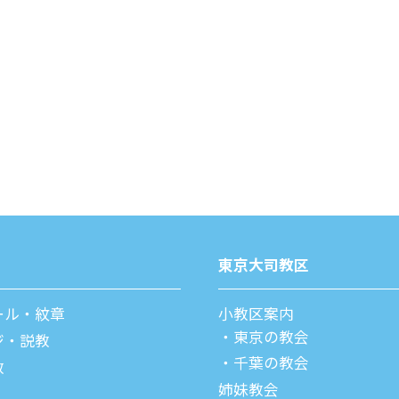
東京⼤司教区
ール・紋章
⼩教区案内
東京の教会
ジ・説教
千葉の教会
教
姉妹教会