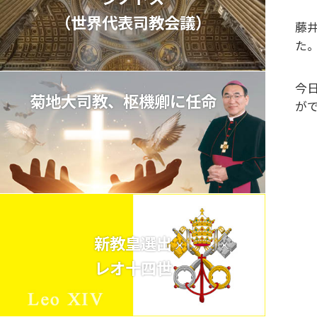
（世界代表司教会議）
藤
た
今
菊地大司教、枢機卿に任命
が
新教皇選出
レオ十四世