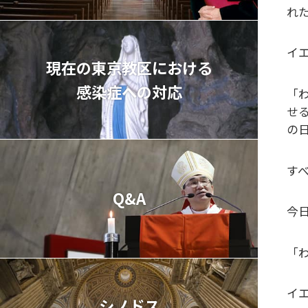
れ
イ
現在の東京教区における
感染症への対応
「
せ
の日
す
Q&A
今
「わ
イ
シノドス