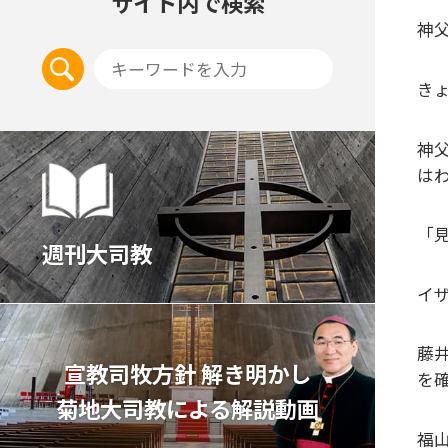
サイト内で検索
神
き
神
は
「見
週刊大司教
イ
藤
宣教司牧⽅針 解き明かし
を
菊地⼤司教による解説動画
福