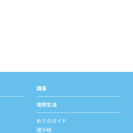
講座
信仰⽣活
祈りのガイド
諸⼿続