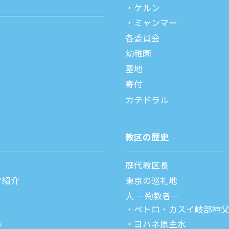
ケルン
ミャンマー
各委員会
幼稚園
墓地
寄付
カテドラル
教区の歴史
歴代教区⻑
タ紹介
東京の巡礼地
⼈ －殉教者－
ペトロ・カスイ
岐部神
ヨハネ原主水
ブ