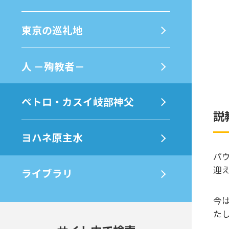
東京の巡礼地
⼈ －殉教者－
ペトロ・カスイ岐部神父
説
ヨハネ原主水
パ
迎
ライブラリ
今
た