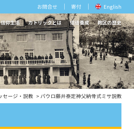
お問合せ
寄付
English
信仰生活
カトリックとは
信徒養成
教区の歴史
ッセージ・説教
> パウロ藤井泰定神父納骨式ミサ説教