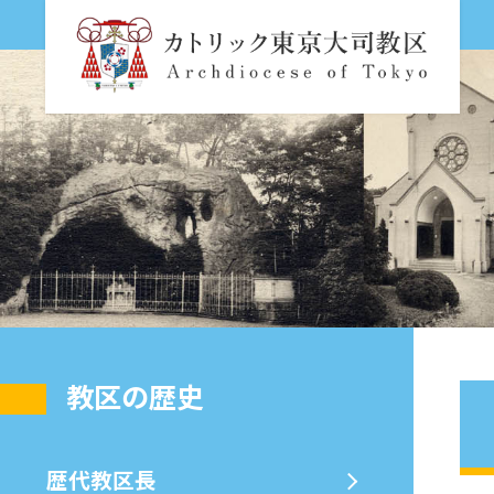
教区の歴史
歴代教区⻑