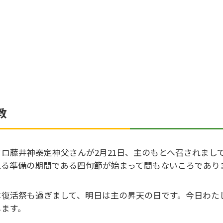
教
ウロ藤井神泰定神父さんが2月21日、主のもとへ召されまし
える準備の期間である四旬節が始まって間もないころであり
は復活祭も過ぎまして、明日は主の昇天の日です。今日わた
します。