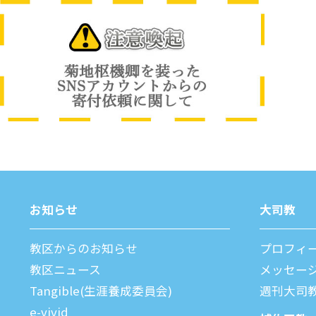
お知らせ
⼤司教
教区からのお知らせ
プロフィ
教区ニュース
メッセー
Tangible(生涯養成委員会)
週刊⼤司
e-vivid