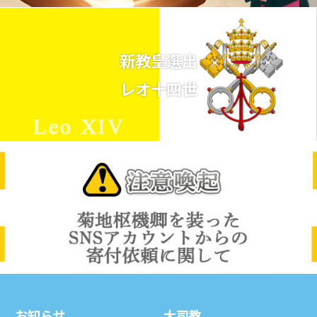
新教皇選出
レオ十四世
お知らせ
⼤司教