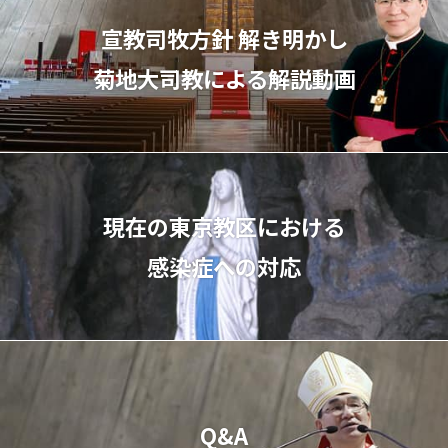
宣教司牧⽅針 解き明かし
菊地⼤司教による解説動画
現在の東京教区における
感染症への対応
Q&A