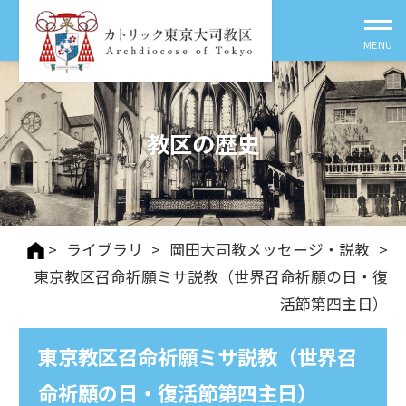
教区の歴史
>
ライブラリ
>
岡田大司教メッセージ・説教
>
東京教区召命祈願ミサ説教（世界召命祈願の日・復
活節第四主日）
東京教区召命祈願ミサ説教（世界召
命祈願の日・復活節第四主日）