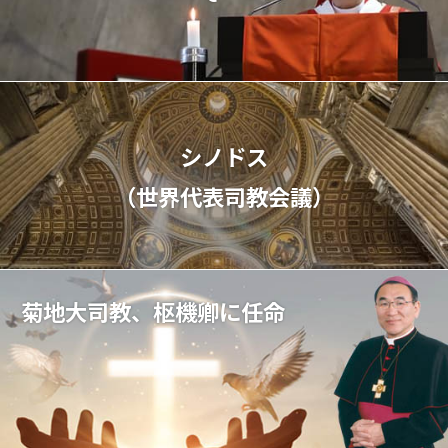
シノドス
（世界代表司教会議）
菊地大司教、枢機卿に任命