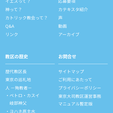
イエスって？
応募要項
神って？
カテキスタ紹介
カトリック教会って？
声
Q&A
動画
リンク
アーカイブ
教区の歴史
お問合せ
歴代教区⻑
サイトマップ
東京の巡礼地
ご利⽤にあたって
⼈ －殉教者－
プライバシーポリシー
ペトロ・カスイ
東京大司教区運営事務
岐部神父
マニュアル暫定版
ヨハネ原主水