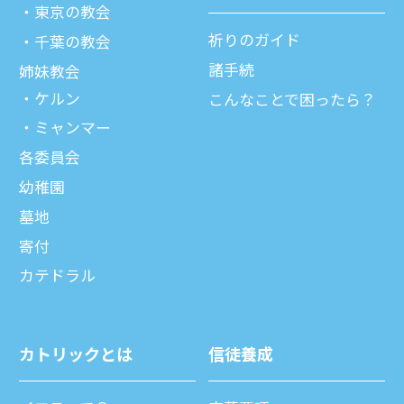
東京の教会
祈りのガイド
千葉の教会
諸⼿続
姉妹教会
ケルン
こんなことで困ったら？
ミャンマー
各委員会
幼稚園
墓地
寄付
カテドラル
カトリックとは
信徒養成