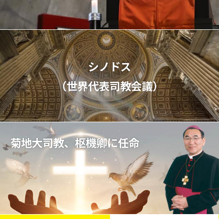
シノドス
（世界代表司教会議）
菊地大司教、枢機卿に任命