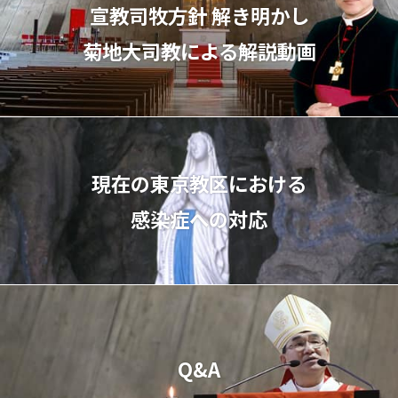
宣教司牧⽅針 解き明かし
菊地⼤司教による解説動画
現在の東京教区における
感染症への対応
Q&A