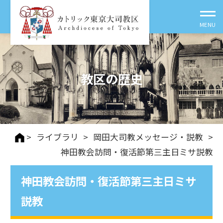
教区の歴史
>
ライブラリ
>
岡田大司教メッセージ・説教
>
神田教会訪問・復活節第三主日ミサ説教
神田教会訪問・復活節第三主日ミサ
説教