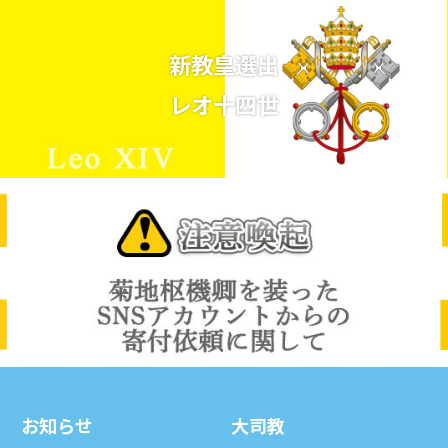
新教皇選出
レオ十四世
お知らせ
⼤司教