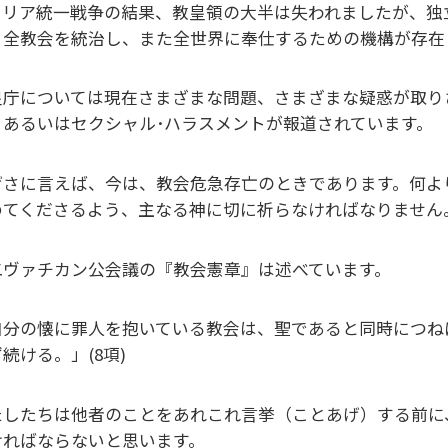
タリア統一戦争の結果、教皇領の大半は失われましたが、独
う全教会を統治し、また全世界に奉仕するための機構が存在
皇庁については現在さまざまな問題、さまざまな疑惑が取り
、あるいはセクシャル･ハラスメントが報道されています。
げさに言えば、今は、教会危急存亡のときであります。何よ
めてくださるよう、主なる神に切に祈らなければなりません
二ヴァチカン公会議の『教会憲章』は述べています。
自分の懐に罪人を抱いている教会は、聖であると同時につね
続ける。」(8項)
たしたちは他者のことをあれこれ言挙（ことあげ）する前に
ければならないと思います。