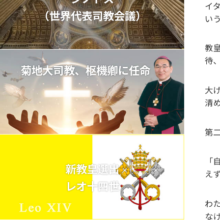
イ
（世界代表司教会議）
い
教
待
菊地大司教、枢機卿に任命
大
清
第
「
新教皇選出
えず
レオ十四世
わ
な