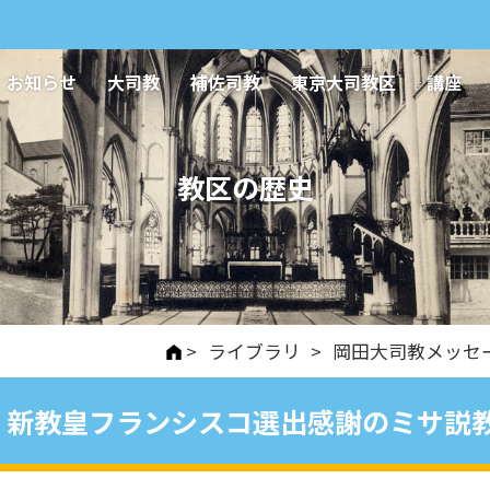
お知らせ
大司教
補佐司教
東京大司教区
講座
教区の歴史
>
ライブラリ
>
岡田大司教メッセ
新教皇フランシスコ選出感謝のミサ説