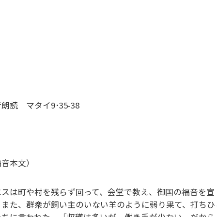
朗読 マタイ9･35-38
福音本文）
エスは町や村を残らず回って、会堂で教え、御国の福音を宣
。また、群衆が飼い主のいない羊のように弱り果て、打ちひ
たちに言われた。「収穫は多いが、働き手が少ない。だから