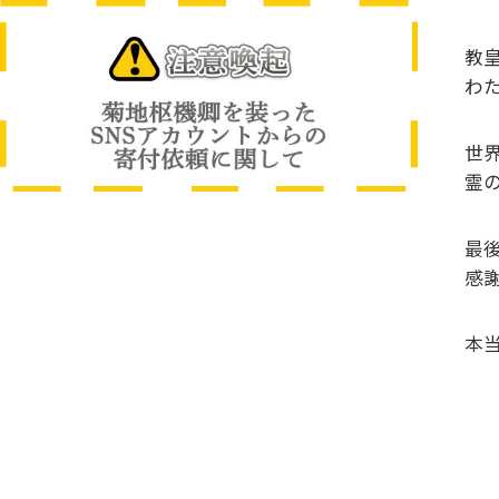
教
わ
世
霊
最
感
本