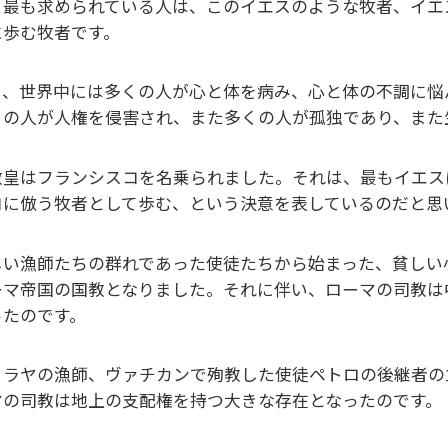
ま最も求められている人は、このイエスのような牧者、イエ
に歩む牧者です。
ま、世界中には多くの人が心と体を病み、心と体の不調に悩
くの人が人権を侵害され、また多くの人が孤独であり、また
教皇はフランシスコを名乗られました。それは、最もイエス
コに倣う牧者として歩む、という決意を表しているのだと思
しい漁師たちの群れであった使徒たちから始まった、貧しい
ーマ帝国の国教となりました。それに伴い、ローマの司教は
ったのです。
リラヤの漁師、ヴァチカンで殉教した使徒ペトロの後継者の
マの司教は地上の支配権を持つ大きな存在となったのです。