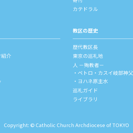
カテドラル
教区の歴史
歴代教区⻑
タ紹介
東京の巡礼地
⼈ －殉教者－
ペトロ・カスイ
岐部神
ヨハネ原主水
ブ
巡礼ガイド
ライブラリ
Copyright: © Catholic Church Archdiocese of TOKYO