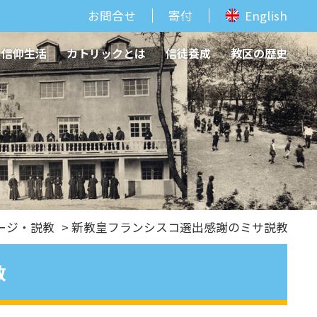
お問合せ
寄付
English
信仰生活
カトリックとは
信徒養成
教区の歴史
ージ・説教
> 新教皇フランシスコ選出感謝のミサ説教
教