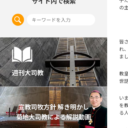
サイト内で検索
の
皆
れ
ま
週刊大司教
教
世
い
を
宣教司牧⽅針 解き明かし
る
菊地⼤司教による解説動画