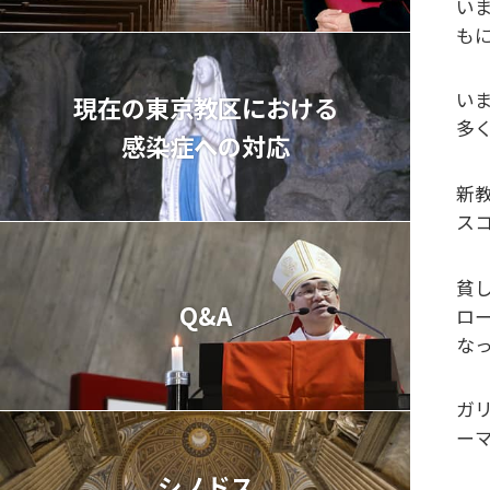
い
も
い
現在の東京教区における
多
感染症への対応
新
ス
貧
Q&A
ロ
な
ガ
ー
シノドス