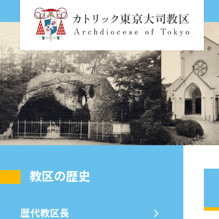
教区の歴史
歴代教区⻑