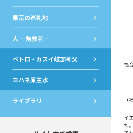
東京の巡礼地
⼈ －殉教者－
ペトロ・カスイ岐部神父
福音
ヨハネ原主水
ライブラリ
（
イ
た
子