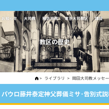
お知らせ
大司教
補佐司教
東京大司教区
講座
教区の歴史
>
ライブラリ
>
岡田大司教メッセ
パウロ藤井泰定神父葬儀ミサ･告別式説