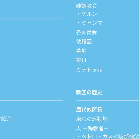
姉妹教会
ケルン
ミャンマー
各委員会
幼稚園
墓地
寄付
カテドラル
教区の歴史
歴代教区⻑
タ紹介
東京の巡礼地
⼈ －殉教者－
ペトロ・カスイ
岐部神