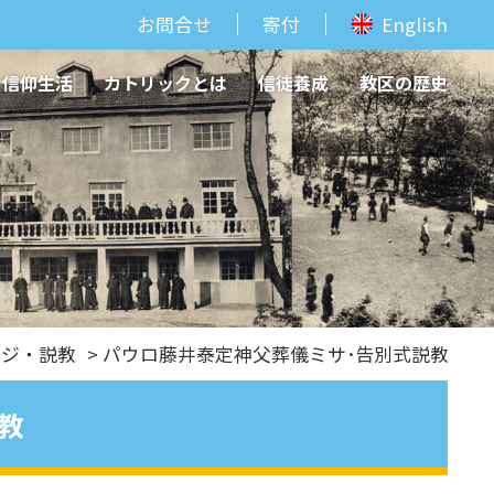
お問合せ
寄付
English
信仰生活
カトリックとは
信徒養成
教区の歴史
ージ・説教
> パウロ藤井泰定神父葬儀ミサ･告別式説教
教