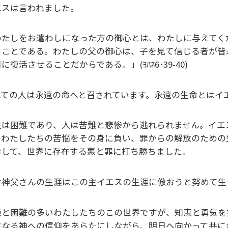
エスは言われました。
わたしをお遣わしになった方の御心とは、わたしに与えてく
ることである。わたしの父の御心は、子を見て信じる者が皆
に復活させることだからである。」(ﾖﾊﾈ6･39-40)
べての人は永遠の命へと召されています。永遠の生命とはイ
生は困難であり、人は苦難と悲惨から逃れられません。イエ
、わたしたちの苦悩をその身に負い、罪からの解放のための
おして、世界に存在する悪と罪に打ち勝ちました。
井神父さんの生涯はこの主イエスの生涯に倣おうと努めて生
練と困難の多いわたしたちのこの世界ですが、知恵と勇気を
主なる神への信仰をあらたにしながら、明日ヘ向かって共に