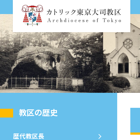
教区の歴史
歴代教区⻑