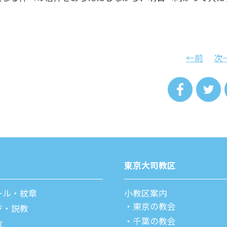
←前
次
東京⼤司教区
ール・紋章
⼩教区案内
東京の教会
ジ・説教
千葉の教会
教