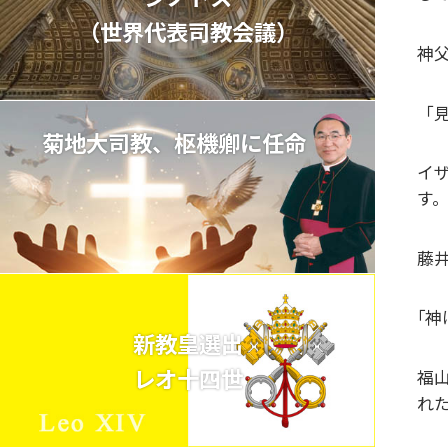
（世界代表司教会議）
神
「見
菊地大司教、枢機卿に任命
イ
す。
藤
｢
新教皇選出
レオ十四世
福
れ