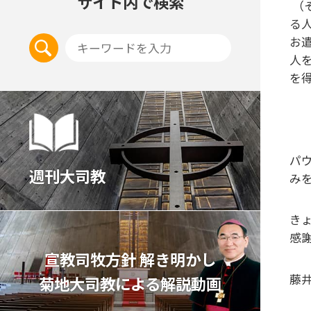
サイト内で検索
（
る
お
人
を
パ
週刊大司教
み
き
感
宣教司牧⽅針 解き明かし
藤
菊地⼤司教による解説動画