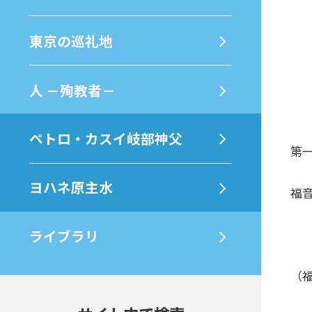
東京の巡礼地
⼈ －殉教者－
ペトロ・カスイ岐部神父
第一
ヨハネ原主水
福音
ライブラリ
（