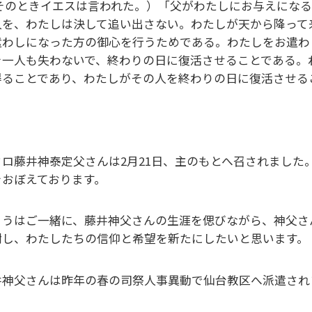
そのときイエスは言われた。）「父がわたしにお与えになる
人を、わたしは決して追い出さない。わたしが天から降って
遣わしになった方の御心を行うためである。わたしをお遣わ
を一人も失わないで、終わりの日に復活させることである。
得ることであり、わたしがその人を終わりの日に復活させる
ウロ藤井神泰定父さんは2月21日、主のもとへ召されました
をおぼえております。
ょうはご一緒に、藤井神父さんの生涯を偲びながら、神父さ
謝し、わたしたちの信仰と希望を新たにしたいと思います。
井神父さんは昨年の春の司祭人事異動で仙台教区へ派遣され