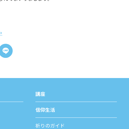
→
講座
信仰⽣活
祈りのガイド