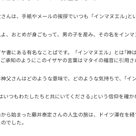
父さんは、手紙やメールの挨拶でいつも「インマヌエル｣と
よ、おとめが身ごもって、男の子を産み、その名をインマヌエル
ザヤ書にある有名なことばです。「インマヌエル」とは｢神
ご承知のようにこのイザヤの言葉はマタイの福音に引用され、イエ
井神父さんはどのような意味で、どのような気持ちで、｢イ
神はいつもわたしたちと共にいてくださる｣という信仰を確
山から始まった藤井泰定さんの人生の旅は、ドイツ滞在を経
たのでした。