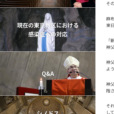
そ
麻
現在の東京教区における
東
感染症への対応
「
神
神
よ
Q&A
神
階
そ
シノドス
し