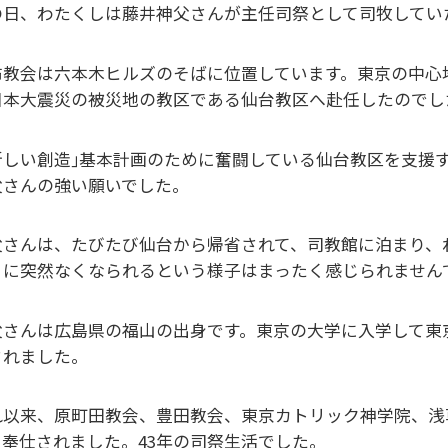
の日、わたくしは藤井神父さんが主任司祭として司牧してい
布教会は六本木ヒルズのそばに位置しています。東京の中心
日本大震災の被災地の教区である仙台教区へ赴任したのでし
新しい創造｣基本計画のために奮闘している仙台教区を支援
父さんの強い願いでした。
父さんは、たびたび仙台から帰省されて、司教館に泊まり、
うに突然なくなられるという様子はまったく感じられません
父さんは広島県の福山の出身です。東京の大学に入学して東京
されました。
れ以来、原町田教会、豊田教会、東京カトリック神学院、浅
て奉仕されました。43年の司祭生活でした。