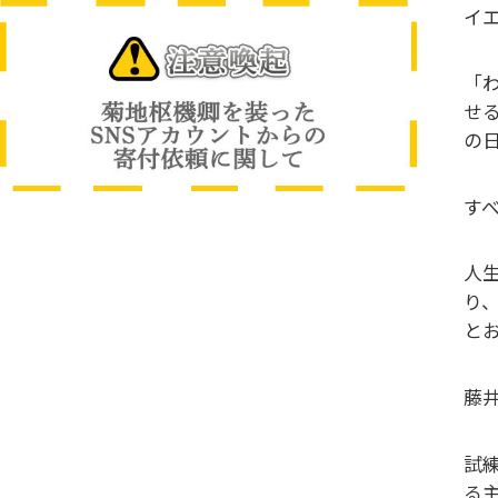
イ
「
せ
の日
す
人
り
と
藤
試
る