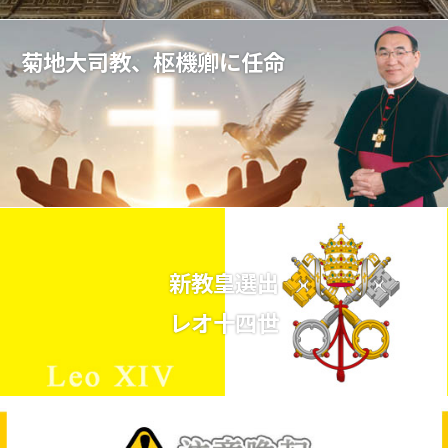
菊地大司教、枢機卿に任命
新教皇選出
レオ十四世