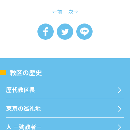
←前
次→
教区の歴史
歴代教区⻑
東京の巡礼地
⼈ －殉教者－