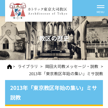
教区の歴史
>
ライブラリ
>
岡田大司教メッセージ・説教
>
2013年「東京教区年始の集い」ミサ説教
2013年「東京教区年始の集い」ミサ
説教