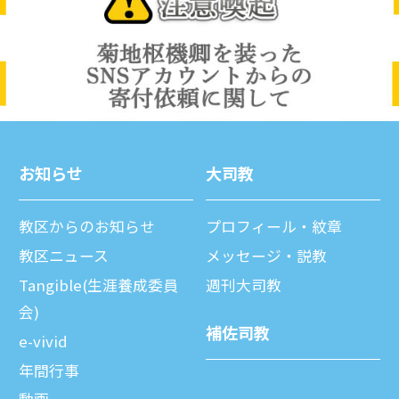
お知らせ
⼤司教
教区からのお知らせ
プロフィール・紋章
教区ニュース
メッセージ・説教
Tangible(生涯養成委員
週刊⼤司教
会)
補佐司教
e-vivid
年間⾏事