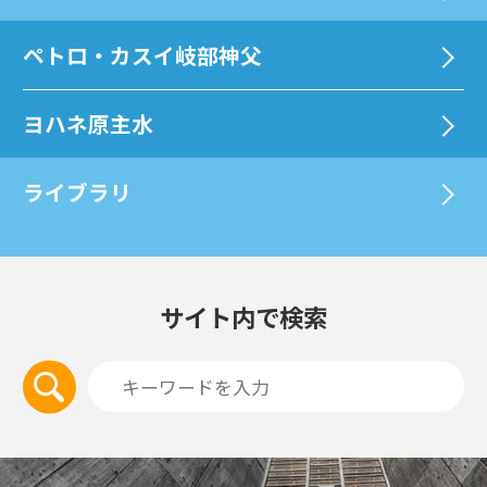
ペトロ・カスイ岐部神父
ヨハネ原主水
ライブラリ
サイト内で検索