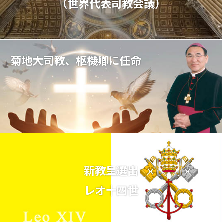
（世界代表司教会議）
菊地大司教、枢機卿に任命
新教皇選出
レオ十四世