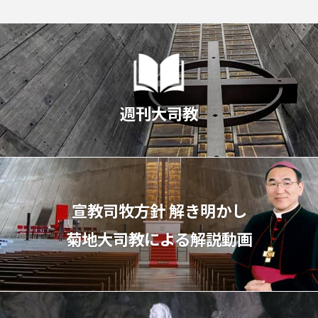
週刊大司教
宣教司牧⽅針 解き明かし
菊地⼤司教による解説動画