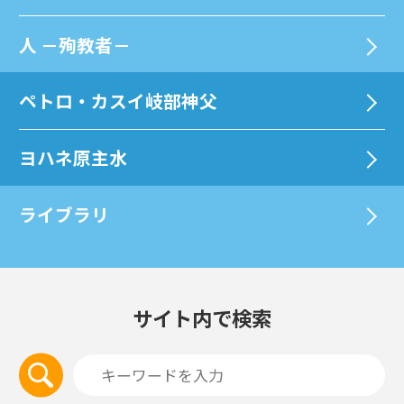
⼈ －殉教者－
ペトロ・カスイ岐部神父
ヨハネ原主水
ライブラリ
サイト内で検索