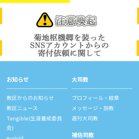
お知らせ
⼤司教
教区からのお知らせ
プロフィール・紋章
教区ニュース
メッセージ・説教
Tangible(生涯養成委員
週刊⼤司教
会)
補佐司教
e-vivid