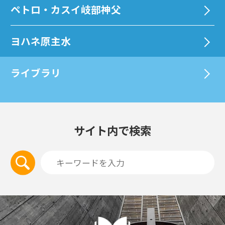
ペトロ・カスイ岐部神父
ヨハネ原主水
ライブラリ
サイト内で検索