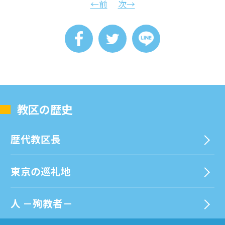
←前
次→
教区の歴史
歴代教区⻑
東京の巡礼地
⼈ －殉教者－