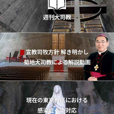
週刊大司教
宣教司牧⽅針 解き明かし
菊地⼤司教による解説動画
現在の東京教区における
感染症への対応