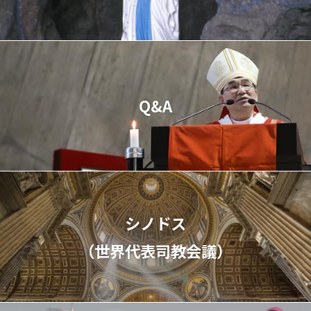
Q&A
シノドス
（世界代表司教会議）