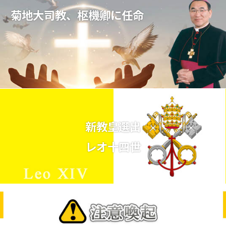
菊地大司教、枢機卿に任命
新教皇選出
レオ十四世