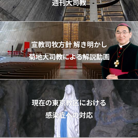
週刊大司教
宣教司牧⽅針 解き明かし
菊地⼤司教による解説動画
現在の東京教区における
感染症への対応