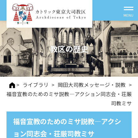
教区の歴史
>
ライブラリ
>
岡田大司教メッセージ・説教
>
福音宣教のためのミサ説教―アクション同志会・荘厳
司教ミサ
福音宣教のためのミサ説教―アクシ
ョン同志会・荘厳司教ミサ