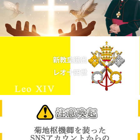
新教皇選出
レオ十四世