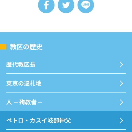
教区の歴史
歴代教区⻑
東京の巡礼地
⼈ －殉教者－
ペトロ・カスイ岐部神父