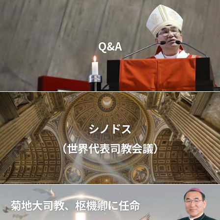
Q&A
シノドス
（世界代表司教会議）
菊地大司教、枢機卿に任命