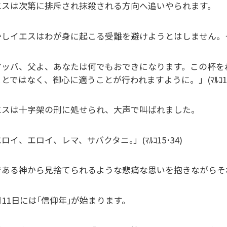
エスは次第に排斥され抹殺される方向へ追いやられます。
かしイエスはわが身に起こる受難を避けようとはしません。
アッバ、父よ、あなたは何でもおできになります。この杯を
とではなく、御心に適うことが行われますように。」(ﾏﾙｺ14･
エスは十字架の刑に処せられ、大声で叫ばれました。
ロイ、エロイ、レマ、サバクタニ｡」(ﾏﾙｺ15･34)
である神から見捨てられるような悲痛な思いを抱きながらそ
月11日には｢信仰年｣が始まります。