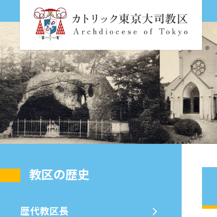
教区の歴史
歴代教区⻑