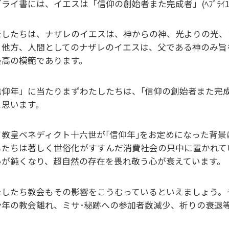
ライ書には、イエスは「信仰の創始者また完成者」(ﾍﾌﾞﾗｲ1
たしたちは、ナザレのイエスは、神からの神、光よりの光、
、他方、人間としてのナザレのイエスは、父である神のみ旨
最高の模範であります。
信仰年」に当たりまずわたしたちは、｢信仰の創始者また完
と思います。
て教皇ベネディクト十六世が｢信仰年｣をお定めになった背
したちは著しく世俗化がすすんだ消費社会の只中に置かれて
いが鈍くなり、超自然の存在を畏れ敬う心が衰えています。
たしたち教会もその影響をこうむっているといえましょう。
少年の教会離れ、ミサ･秘跡への参加者数減少、祈りの衰退