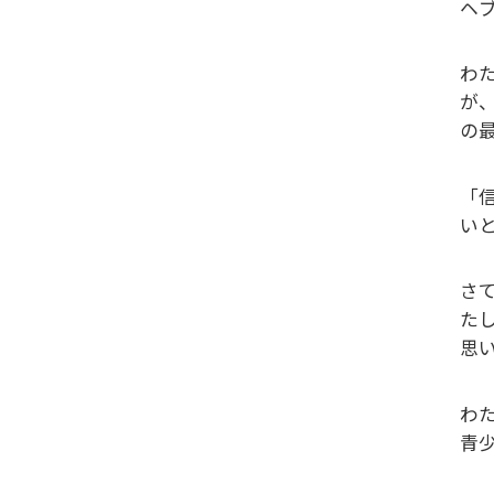
ヘブ
わ
が
の
「
い
さ
た
思
わ
青