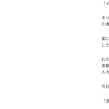
「イ
キ
た
実
し
わ
多
人
今
「互