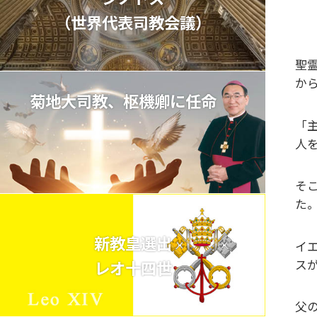
（世界代表司教会議）
聖
か
菊地大司教、枢機卿に任命
「
人を
そ
た
新教皇選出
イ
レオ十四世
ス
父