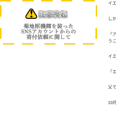
イ
し
「
うこ
イ
「エ
父
10