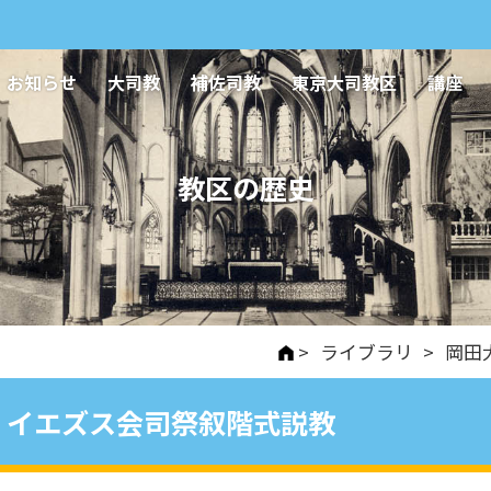
お知らせ
大司教
補佐司教
東京大司教区
講座
教区の歴史
>
ライブラリ
>
岡田
イエズス会司祭叙階式説教