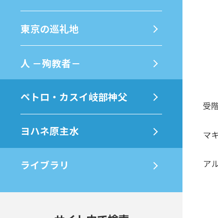
東京の巡礼地
⼈ －殉教者－
ペトロ・カスイ岐部神父
受
ヨハネ原主水
マ
ライブラリ
ア