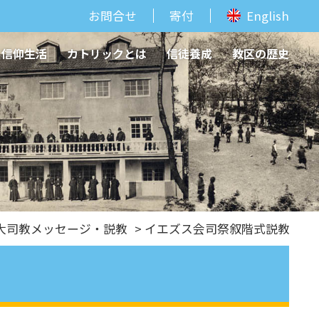
お問合せ
寄付
English
信仰生活
カトリックとは
信徒養成
教区の歴史
大司教メッセージ・説教
> イエズス会司祭叙階式説教