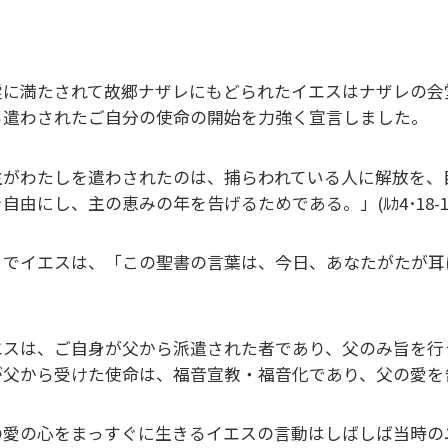
霊に満たされて故郷ナザレにもどられたイエスはナザレの会
ら遣わされたご自分の使命の開始を力強く宣言しました。
主がわたしを遣わされたのは、捕らわれている人に解放を、
自由にし、主の恵みの年を告げるためである。」(ﾙｶ4･18-1
こでイエスは、「この聖書の言葉は、今日、あなたがたが耳にし
。
エスは、ご自身が父から派遣された者であり、父のみ旨を行
が父から受けた使命は、福音宣教・福音化であり、父の愛を
の愛の心をまっすぐに生きるイエスの言動はしばしば当時の