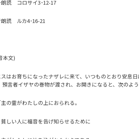
朗読 コロサイ3･12-17
朗読 ルカ4･16-21
福音本文)
エスはお育ちになったナザレに来て、いつものとおり安息日
。 預言者イザヤの巻物が渡され、お開きになると、次のよ
主の霊がわたしの上におられる。
しい人に福音を告げ知らせるために