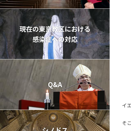
主
主
現在の東京教区における
捕
感染症への対応
目
圧
Q&A
主
イ
そ
シノドス