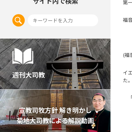
サイト内で検索
第一
福音
(
イ
週刊大司教
た
「
宣教司牧⽅針 解き明かし
貧
菊地⼤司教による解説動画