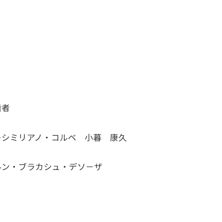
階者
キシミリアノ・コルベ 小暮 康久
ルン・ブラカシュ・デソ－ザ