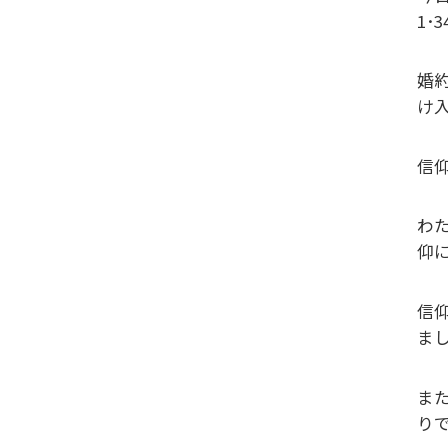
1･
婚
け
信
わ
仰
信
ま
ま
り