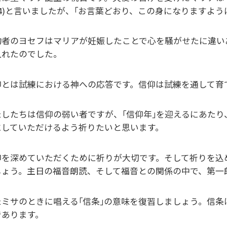
34)と言いましたが、｢お言葉どおり、この身になりますように
約者のヨセフはマリアが妊娠したことで心を騒がせたに違い
入れたのでした。
仰とは試練における神への応答です。信仰は試練を通して育
たしたちは信仰の弱い者ですが、｢信仰年｣を迎えるにあた
にしていただけるよう祈りたいと思います。
仰を深めていただくために祈りが大切です。そして祈りを込
しょう。主日の福音朗読、そして福音との関係の中で、第一
たミサのときに唱える｢信条｣の意味を復習しましょう。信
であります。