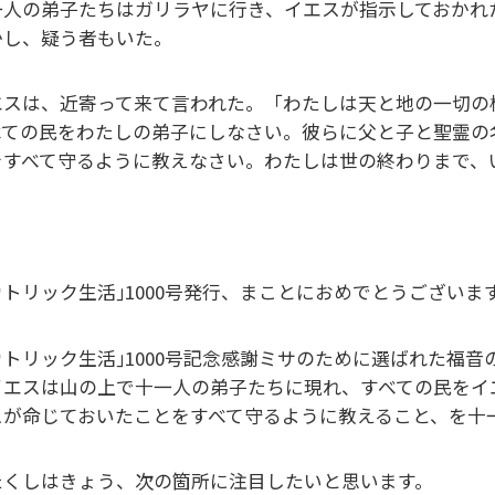
一人の弟子たちはガリラヤに行き、イエスが指示しておかれ
かし、疑う者もいた。
エスは、近寄って来て言われた。「わたしは天と地の一切の
べての民をわたしの弟子にしなさい。彼らに父と子と聖霊の
をすべて守るように教えなさい。わたしは世の終わりまで、
カトリック生活｣1000号発行、まことにおめでとうございま
カトリック生活｣1000号記念感謝ミサのために選ばれた福
イエスは山の上で十一人の弟子たちに現れ、すべての民をイ
スが命じておいたことをすべて守るように教えること、を十
たくしはきょう、次の箇所に注目したいと思います。