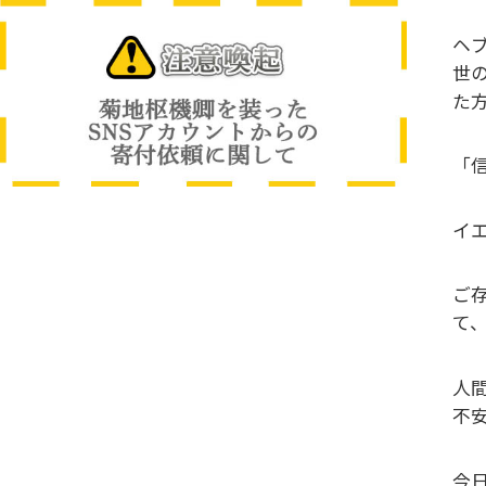
ヘブ
世
た
「
イエ
ご存
て、
人
不
今