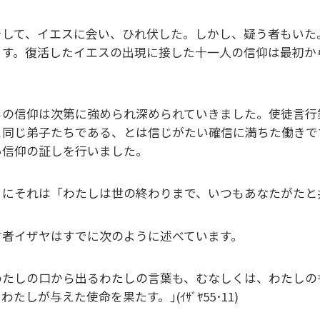
して、イエスに会い、ひれ伏した。しかし、疑う者もいた。」(
ます。復活したイエスの出現に接した十一人の信仰は最初か
。
らの信仰は次第に強められ深められていきました。使徒言行
と同じ弟子たちである、とは信じがたい確信に満ちた働きで
い信仰の証しを行いました。
さにそれは「わたしは世の終わりまで、いつもあなたがたと
言者イザヤはすでに次のように述べています。
わたしの口から出るわたしの言葉も、むなしくは、わたしの
わたしが与えた使命を果たす。｣(ｲｻﾞﾔ55･11)