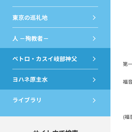
東京の巡礼地
⼈ －殉教者－
ペトロ・カスイ岐部神父
第一
ヨハネ原主水
福音
ライブラリ
(