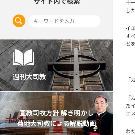
サイト内で検索
十
し
イ
す
と
週刊大司教
「
「
た
宣教司牧⽅針 解き明かし
エ
菊地⼤司教による解説動画
わ