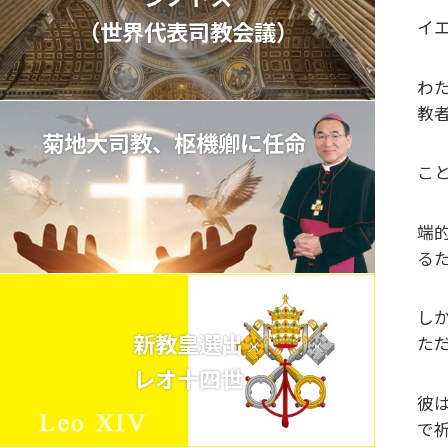
イ
（世界代表司教会議）
わ
教者
菊地大司教、枢機卿に任命
こ
端
る
し
新教皇選出
た
レオ十四世
彼は
で