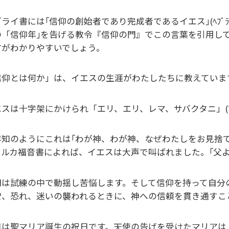
ライ書には｢信仰の創始者であり完成者であるイエス｣(ﾍﾌﾞﾗ
の「信仰年｣を告げる教令『信仰の門』でこの言葉を引用して
方がわかりやすいでしょう。
信仰とは何か」は、イエスの生涯がわたしたちに教えていま
スは十字架にかけられ「エリ、エリ、レマ、サバクタニ」(ﾏﾀｲ
知のようにこれは｢わが神、わが神、なぜわたしをお見捨てにな
ルカ福音書によれば、イエスは大声で叫ばれました。｢父よ、わ
間は試練の中で動揺し苦悩します。そして信仰を持って自分
安、恐れ、迷いの襲われるときに、神への信頼を貫き通すこ
日は聖マリア誕生の祝日です。天使の告げを受けたマリアは「