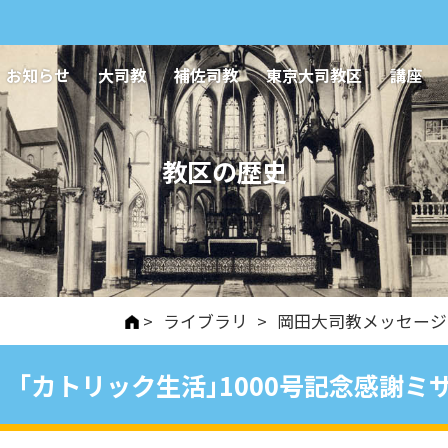
お知らせ
大司教
補佐司教
東京大司教区
講座
教区の歴史
>
ライブラリ
>
岡田大司教メッセージ
「カトリック生活｣1000号記念感謝ミ