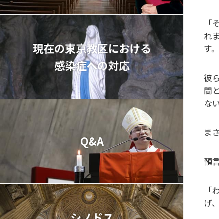
「そ
れ
現在の東京教区における
す
感染症への対応
彼
間
な
ま
Q&A
預
「
げ、
シノドス