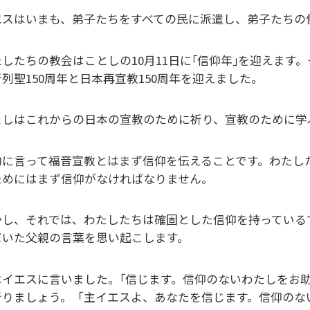
エスはいまも、弟子たちをすべての民に派遣し、弟子たちの
たしたちの教会はことしの10月11日に｢信仰年｣を迎えます
列聖150周年と日本再宣教150周年を迎えました。
としはこれからの日本の宣教のために祈り、宣教のために学
的に言って福音宣教とはまず信仰を伝えることです。わたし
ためにはまず信仰がなければなりません。
かし、それでは、わたしたちは確固とした信仰を持っている
だいた父親の言葉を思い起こします。
イエスに言いました。｢信じます。信仰のないわたしをお助けく
祈りましょう。「主イエスよ、あなたを信じます。信仰のな