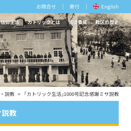
お問合せ
寄付
English
信仰生活
カトリックとは
信徒養成
教区の歴史
・説教
> 「カトリック生活｣1000号記念感謝ミサ説教
サ説教