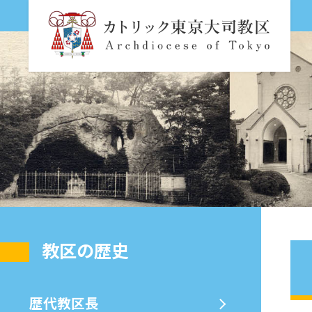
教区の歴史
歴代教区⻑