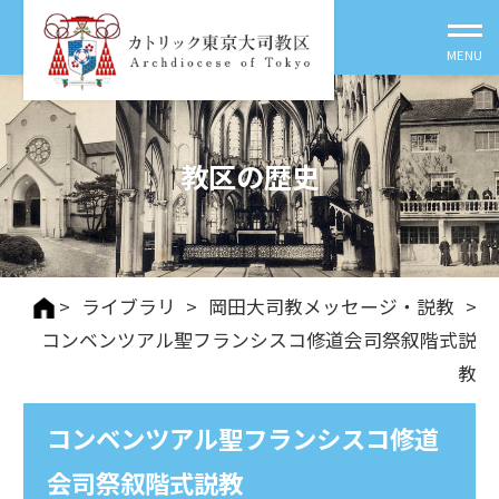
教区の歴史
>
ライブラリ
>
岡田大司教メッセージ・説教
>
コンベンツアル聖フランシスコ修道会司祭叙階式説
教
コンベンツアル聖フランシスコ修道
会司祭叙階式説教