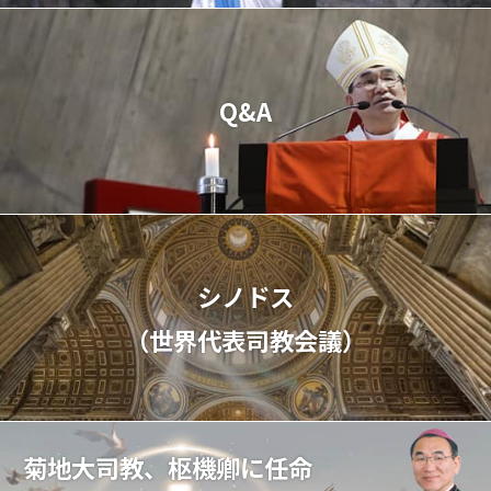
Q&A
シノドス
（世界代表司教会議）
菊地大司教、枢機卿に任命