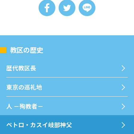
教区の歴史
歴代教区⻑
東京の巡礼地
⼈ －殉教者－
ペトロ・カスイ岐部神父