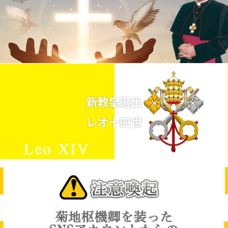
新教皇選出
レオ十四世