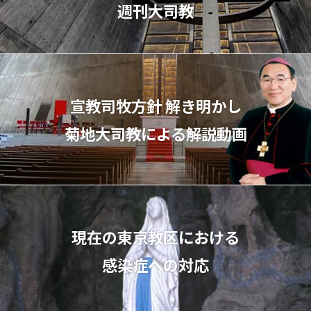
週刊大司教
宣教司牧⽅針 解き明かし
菊地⼤司教による解説動画
現在の東京教区における
感染症への対応