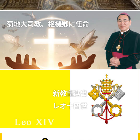
菊地大司教、枢機卿に任命
新教皇選出
レオ十四世