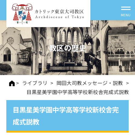
教区の歴史
>
ライブラリ
>
岡田大司教メッセージ・説教
>
目黒星美学園中学高等学校新校舎完成式説教
目黒星美学園中学高等学校新校舎完
成式説教