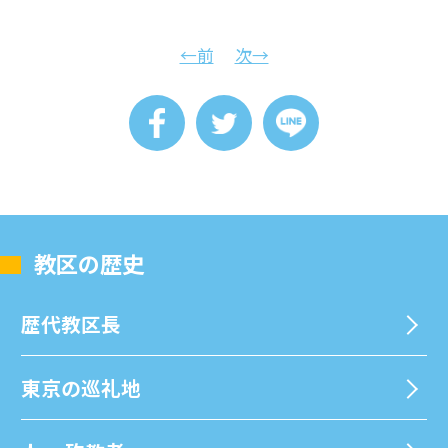
←前
次→
教区の歴史
歴代教区⻑
東京の巡礼地