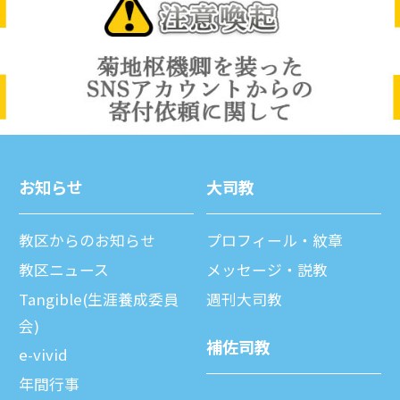
お知らせ
⼤司教
教区からのお知らせ
プロフィール・紋章
教区ニュース
メッセージ・説教
Tangible(生涯養成委員
週刊⼤司教
会)
補佐司教
e-vivid
年間⾏事