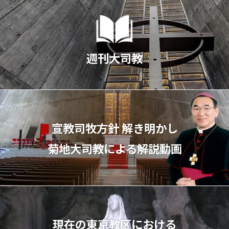
週刊大司教
宣教司牧⽅針 解き明かし
菊地⼤司教による解説動画
現在の東京教区における