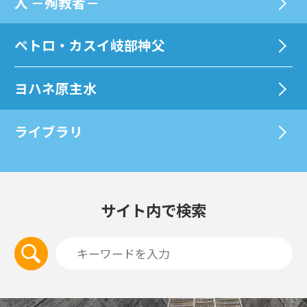
⼈ －殉教者－
ペトロ・カスイ岐部神父
ヨハネ原主水
ライブラリ
サイト内で検索