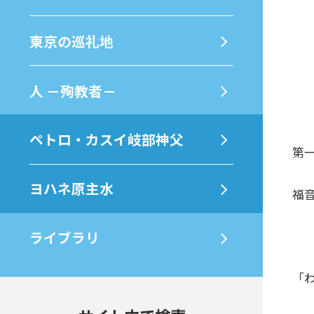
東京の巡礼地
⼈ －殉教者－
ペトロ・カスイ岐部神父
第一
ヨハネ原主水
福音
ライブラリ
「