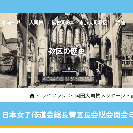
お知らせ
大司教
補佐司教
東京大司教区
講座
教区の歴史
>
ライブラリ
>
岡田大司教メッセージ・
日本女子修道会総長管区長会総会開会