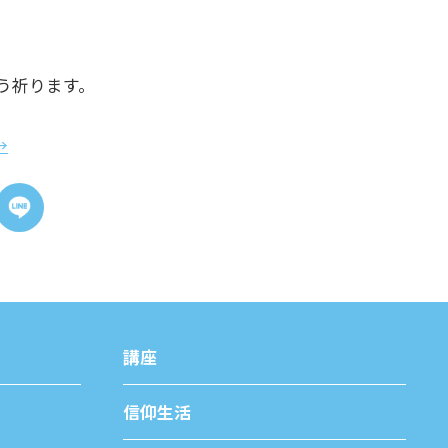
う祈ります。
→
講座
信仰⽣活