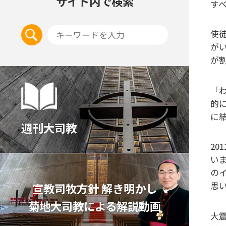
サイト内で検索
す
使
が
が
「
的
に
週刊大司教
2
い
の
思
宣教司牧⽅針 解き明かし
菊地⼤司教による解説動画
大