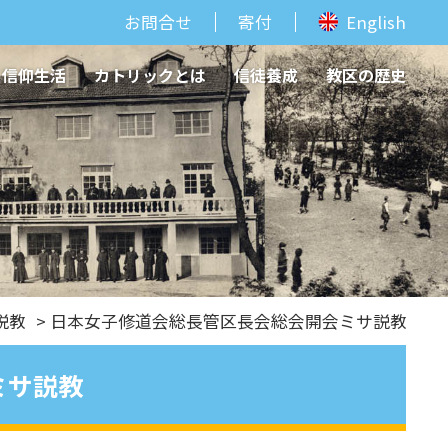
お問合せ
寄付
English
信仰生活
カトリックとは
信徒養成
教区の歴史
説教
> 日本女子修道会総長管区長会総会開会ミサ説教
ミサ説教