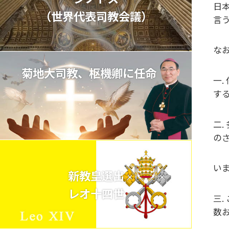
日
（世界代表司教会議）
言
な
菊地大司教、枢機卿に任命
一
す
二
の
い
新教皇選出
レオ十四世
三
数