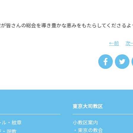
霊が皆さんの総会を導き豊かな恵みをもたらしてくださるよ
←前
次
東京⼤司教区
ール・紋章
⼩教区案内
東京の教会
ジ・説教