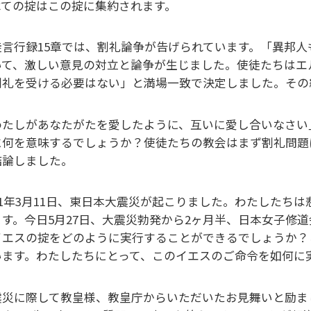
べての掟はこの掟に集約されます。
徒言行録15章では、割礼論争が告げられています。「異邦人
いて、激しい意見の対立と論争が生じました。使徒たちはエ
割礼を受ける必要はない」と満場一致で決定しました。その
わたしがあなたがたを愛したように、互いに愛し合いなさい
に何を意味するでしょうか？使徒たちの教会はまず割礼問題
結論しました。
011年3月11日、東日本大震災が起こりました。わたした
ます。今日5月27日、大震災勃発から2ヶ月半、日本女子修
イエスの掟をどのように実行することができるでしょうか？
います。わたしたちにとって、このイエスのご命令を如何に
震災に際して教皇様、教皇庁からいただいたお見舞いと励ま