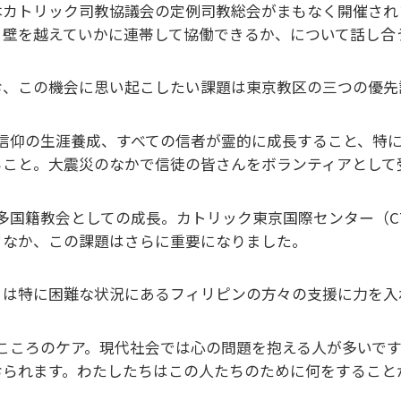
本カトリック司教協議会の定例司教総会がまもなく開催され
う壁を越えていかに連帯して協働できるか、について話し合
お、この機会に思い起こしたい課題は東京教区の三つの優先
. 信仰の生涯養成、すべての信者が霊的に成長すること、特
ること。大震災のなかで信徒の皆さんをボランティアとして
. 多国籍教会としての成長。カトリック東京国際センター（C
さなか、この課題はさらに重要になりました。
まは特に困難な状況にあるフィリピンの方々の支援に力を入
. こころのケア。現代社会では心の問題を抱える人が多いで
おられます。わたしたちはこの人たちのために何をすること