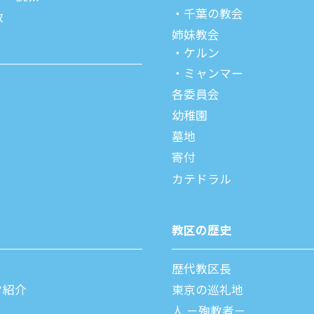
千葉の教会
教
姉妹教会
ケルン
ミャンマー
各委員会
幼稚園
墓地
寄付
カテドラル
教区の歴史
歴代教区⻑
タ紹介
東京の巡礼地
⼈ －殉教者－