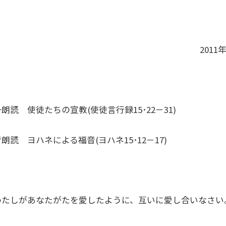
201
朗読 使徒たちの宣教(使徒言行録15･22－31)
朗読 ヨハネによる福音(ヨハネ15･12－17)
わたしがあなたがたを愛したように、互いに愛し合いなさい