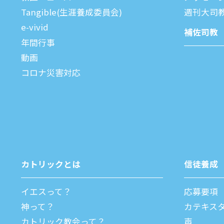
Tangible(生涯養成委員会)
週刊⼤司
e-vivid
補佐司教
年間⾏事
動画
コロナ災害対応
カトリックとは
信徒養成
イエスって？
応募要項
神って？
カテキス
カトリック教会って？
声