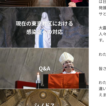
は
発
サ
現在の東京教区における
大
感染症への対応
人
す
わ
Q&A
皆
わ
違
え
シノドス