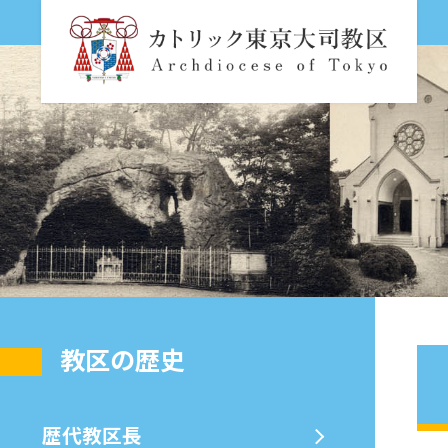
教区の歴史
歴代教区⻑