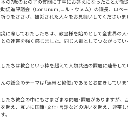
日本の7歳の女の子の質問に丁寧にお答えになったことが報
援助促進評議会（Cor Unum,コル・ウヌム）の議長、ロ
と祈りをささげ、被災された人々をお見舞いしてくださいま
震災に際してわたしたちは、教皇様を始めとして全世界の人
々との連帯を強く感じました。同じ人類としてつながってい
。
たしたちは教会という枠を超えて人類共通の課題に連帯して
さんの総会のテーマは｢連帯と協働｣であるとお聞きしていま
たしたち教会の中にもさまざまな問題･課題がありますが、
いを超え、互いに国籍･文化･言語などの違いを超え、連帯
ます。