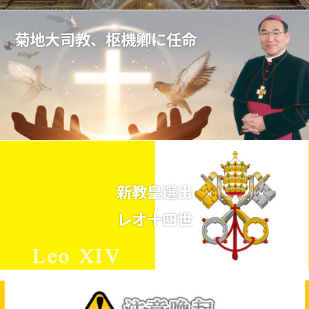
菊地大司教、枢機卿に任命
新教皇選出
レオ十四世