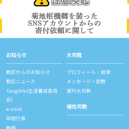
お知らせ
⼤司教
教区からのお知らせ
プロフィール・紋章
教区ニュース
メッセージ・説教
Tangible(生涯養成委員
週刊⼤司教
会)
補佐司教
e-vivid
年間⾏事
動画