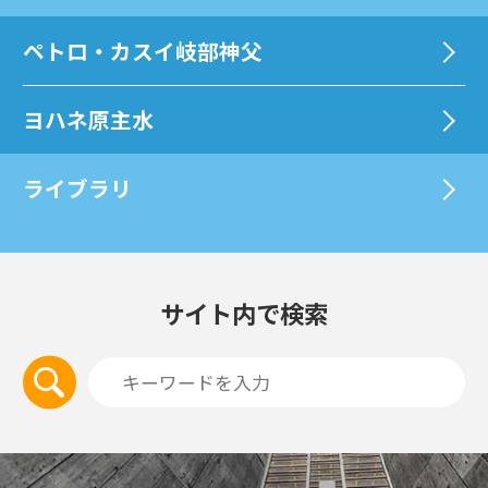
ペトロ・カスイ岐部神父
ヨハネ原主水
ライブラリ
サイト内で検索