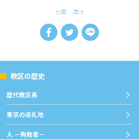
←前
次→
教区の歴史
歴代教区⻑
東京の巡礼地
⼈ －殉教者－