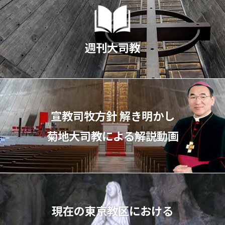
週刊大司教
宣教司牧⽅針 解き明かし
菊地⼤司教による解説動画
現在の東京教区における