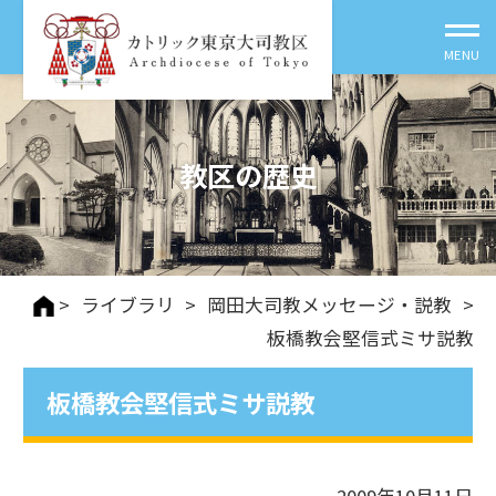
教区の歴史
>
ライブラリ
>
岡田大司教メッセージ・説教
>
板橋教会堅信式ミサ説教
板橋教会堅信式ミサ説教