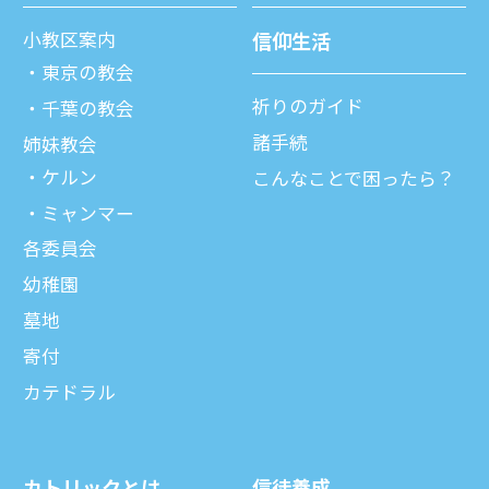
⼩教区案内
信仰⽣活
東京の教会
祈りのガイド
千葉の教会
諸⼿続
姉妹教会
ケルン
こんなことで困ったら？
ミャンマー
各委員会
幼稚園
墓地
寄付
カテドラル
カトリックとは
信徒養成