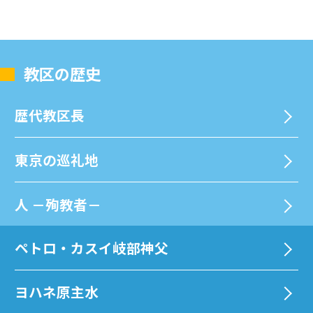
教区の歴史
歴代教区⻑
東京の巡礼地
⼈ －殉教者－
ペトロ・カスイ岐部神父
ヨハネ原主水