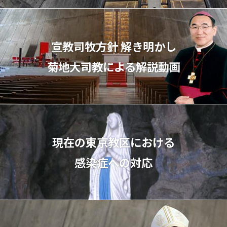
宣教司牧⽅針 解き明かし
菊地⼤司教による解説動画
現在の東京教区における
感染症への対応