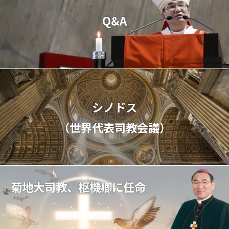
Q&A
シノドス
（世界代表司教会議）
菊地大司教、枢機卿に任命