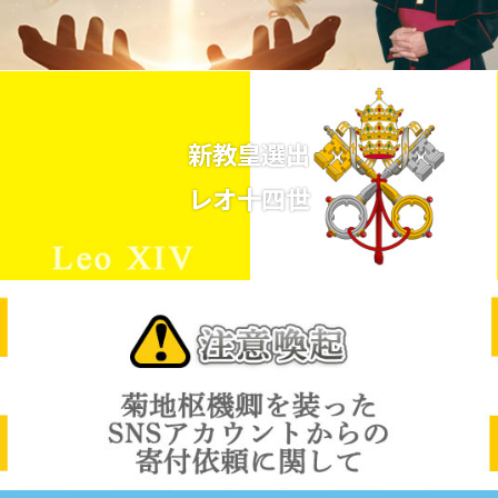
新教皇選出
レオ十四世