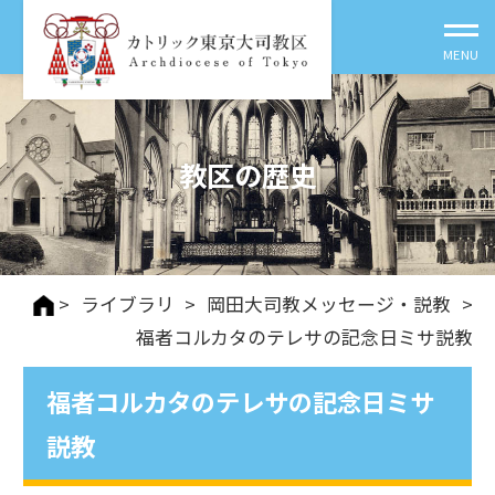
教区の歴史
>
ライブラリ
>
岡田大司教メッセージ・説教
>
福者コルカタのテレサの記念日ミサ説教
福者コルカタのテレサの記念日ミサ
説教