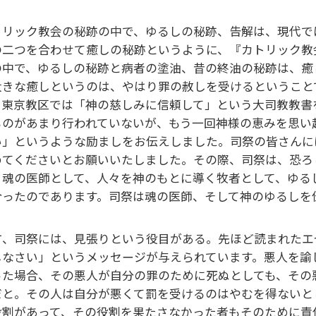
トリック教会の秘跡の中で、ゆるしの秘跡、告解は、現代で
の二つを合わせて癒しの秘跡というように、『カトリック教
の中で、ゆるしの秘跡と病者の塗油、昔の終油の秘跡は、癒
大きな癒しというのは、やはり罪の赦しを受けるということ
、東京教区では「神の慈しみに信頼して」という大司教教書
ものがあまり行われていないが、もう一回神様の恵みを思い
い」というような励ましをお伝えしました。司祭の皆さんに
めてくださいとお願いいたしました。その際、司祭は、恐ろ
、魂の医師として、人々を神のもとに導く牧者として、ゆる
合ったのであります。司祭は魂の医師、そして神のゆるしを
方、司祭には、見張りという役目がある。先ほど読まれたエゼ
しなさい」というメッセージが与えられています。悪人を諭
った場合、その悪人が自分の罪のために死ぬとしても、その
だと。その人は自分が悪くて罰を受けるのはやむを得ないと
役割があって、その役割を果たさなかった者もそのために責