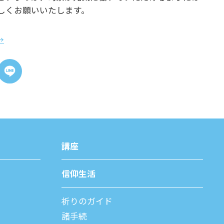
しくお願いいたします。
→
講座
信仰⽣活
祈りのガイド
諸⼿続