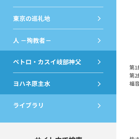
東京の巡礼地
⼈ －殉教者－
ペトロ・カスイ岐部神父
第1
第2
ヨハネ原主水
福音
ライブラリ
皆