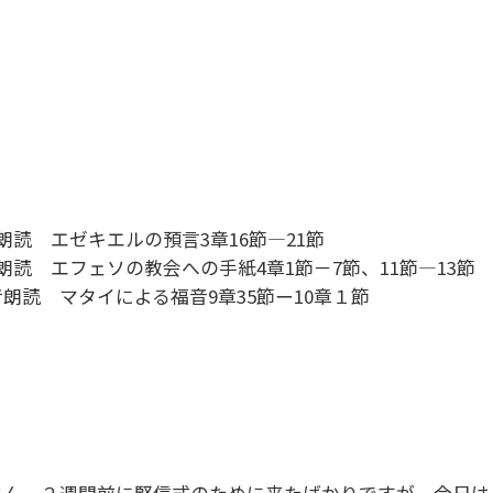
朗読 エゼキエルの預言3章16節―21節
朗読 エフェソの教会への手紙4章1節－7節、11節―13節
朗読 マタイによる福音9章35節ー10章１節
さん、２週間前に堅信式のために来たばかりですが、今日は