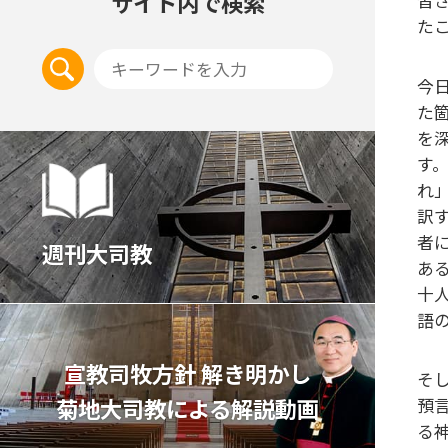
サイト内で検索
た
今
た
を
す
れ
訳
者
週刊大司教
あ
十
語
宣教司牧⽅針 解き明かし
そ
菊地⼤司教による解説動画
預
る