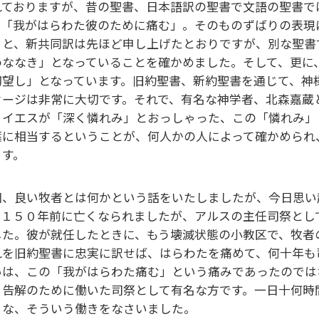
れておりますが、昔の聖書、日本語訳の聖書で文語の聖書で
。「我がはらわた彼のために痛む」。そのものずばりの表現
うと、新共同訳は先ほど申し上げたとおりですが、別な聖書
わななき」となっていることを確かめました。そして、更に
切望し」となっています。旧約聖書、新約聖書を通じて、神
セージは非常に大切です。それで、有名な神学者、北森嘉蔵
。イエスが「深く憐れみ」とおっしゃった、この「憐れみ」
葉に相当するということが、何人かの人によって確かめられ
ます。
回、良い牧者とは何かという話をいたしましたが、今日思い
。１５０年前に亡くなられましたが、アルスの主任司祭とし
した。彼が就任したときに、もう壊滅状態の小教区で、牧者
れを旧約聖書に忠実に訳せば、はらわたを痛めて、何十年も
いは、この「我がはらわた痛む」という痛みであったのでは
、告解のために働いた司祭として有名な方です。一日十何時
うな、そういう働きをなさいました。