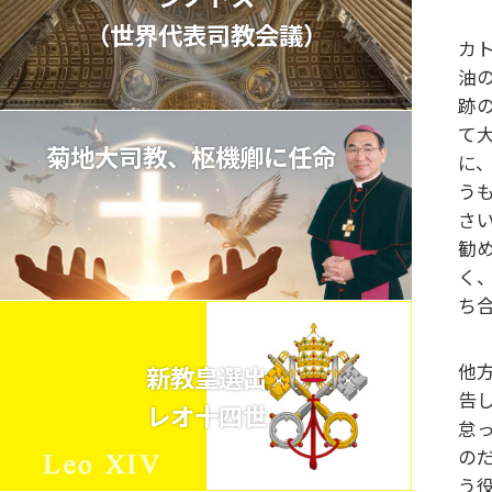
（世界代表司教会議）
カ
油
跡
て
菊地大司教、枢機卿に任命
に
う
さ
勧
く
ち
他
新教皇選出
告
レオ十四世
怠
の
う