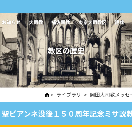
お知らせ
大司教
補佐司教
東京大司教区
講座
教区の歴史
>
ライブラリ
>
岡田大司教メッセ
聖ビアンネ没後１５０周年記念ミサ説