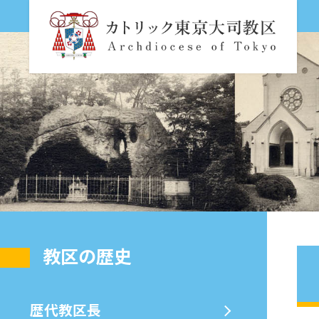
教区の歴史
歴代教区⻑