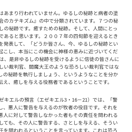
はあまり行われていません。ゆるしの秘跡と病者の塗
会のカテキズム』の中で分類されています。７つの秘
しの秘跡です。癒すための秘跡。そして、人間にとっ
であると思います。２００７年の四旬節を迎えるとき
を発表して、「どうか皆さん、今、ゆるしの秘跡とい
起こし、本当にこの機会に神様の恵みに近づいてくだ
は、是非ゆるしの秘跡を受けるように信徒の皆さんに
しい裁判官、閻魔大王のような恐ろしい裁判官ではな
しの秘跡を執行しましょう、というようなことを分か
伝え、癒しを与える役務者であるということです。
キエルの預言（エゼキエル3・16－21）では、「警
し、悪人に警告を与えるのが牧者の役目です。それを
悪人に対して警告しなかった者もその責任を問われる
しても、その人に警告する、さとしを与える、そうい
任を問われるということを言っています。これは恐ろ