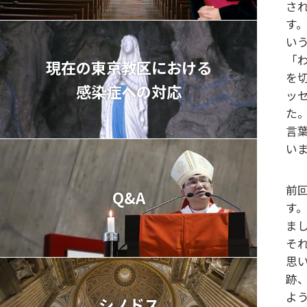
さ
す
い
「
現在の東京教区における
を
感染症への対応
ッ
た
言
い
前
Q&A
す
ま
そ
思
跡
よ
シノドス