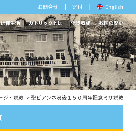
お問合せ
寄付
English
信仰生活
カトリックとは
信徒養成
教区の歴史
ージ・説教
> 聖ビアンネ没後１５０周年記念ミサ説教
教