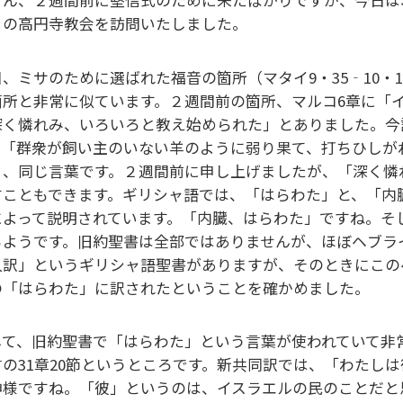
この高円寺教会を訪問いたしました。
日、ミサのために選ばれた福音の箇所（マタイ9・35‐10・
箇所と非常に似ています。２週間前の箇所、マルコ6章に「
深く憐れみ、いろいろと教え始められた」とありました。今
。「群衆が飼い主のいない羊のように弱り果て、打ちひしが
」、同じ言葉です。２週間前に申し上げましたが、「深く憐
すこともできます。ギリシャ語では、「はらわた」と、「内
によって説明されています。「内臓、はらわた」ですね。そ
るようです。旧約聖書は全部ではありませんが、ほぼヘブラ
人訳」というギリシャ語聖書がありますが、そのときにこの
の「はらわた」に訳されたということを確かめました。
して、旧約聖書で「はらわた」という言葉が使われていて非
言の31章20節というところです。新共同訳では、「わたし
神様ですね。「彼」というのは、イスラエルの民のことだと