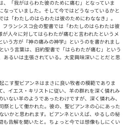
は、「我がはらわた彼のために痛む」となっていま
になっていました。そして今ではどうなっているかと
では「わたしのはらわたは彼のためにわななき」。
、フランシスコ会の聖書では「わたしのはらわたは彼
様が人々に対してはらわたが痛むと言われたというメ
という方が『神の痛みの神学』というのを書かれまし
という言葉は、旧約聖書で「はらわたが痛む」という
、あるいは主張されている。大変興味深いことだと思
起こす聖ビアンネはまさに良い牧者の模範でありま
て、イエス・キリストに従い、羊の群れを深く憐れみ
のいない羊のようであったわけですが、深く憐れみ、
司祭として働かれた。彼の、聖ビアンネの心にあった
ないかと思われます。ビアンネといえば、ゆるしの秘
間も告解を聞いたと。ちょっと今では想像もしにくい