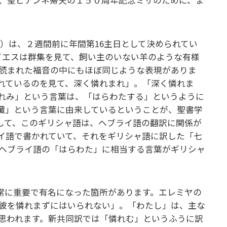
1）は、２週間前に年間第16主日として決められてい
イエスは群集を見て、飼い主のいない羊のような有様
読まれた福音の中にもほぼ同じような表現がありま
れているのを見て、深く憐れまれ」。「深く憐れま
れみ」という言葉は、「はらわたする」というように
臓」という言葉に由来しているということが、聖書学
して、このギリシャ語は、ヘブライ語の翻訳に関係が
イ語で書かれていて、それをギリシャ語に訳した「七
ヘブライ語の「はらわた」に相当する言葉がギリシャ
常に重要で有名になった箇所があります。エレミヤの
は彼を憐れまずにはいられない」。「わたし」は、主な
思われます。新共同訳では「憐れむ」というふうに訳