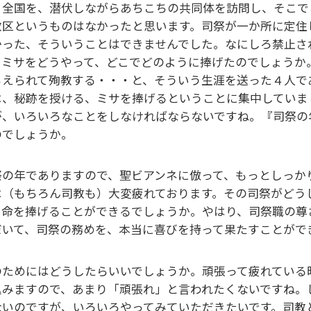
、全国を、潜伏しながらあちこちの共同体を訪問し、そこで
教区というものはなかったと思います。司祭が一か所に定住
かった、そういうことはできませんでした。なにしろ禁止さ
、ミサをどうやって、どこでどのように捧げたのでしょうか
らえられて殉教する・・・と、そういう生涯を送った４人で
は、秘跡を授ける、ミサを捧げるということに集中していま
が、いろいろなことをしなければならないですね。『司祭の
のでしょうか。
祭の年でありますので、聖ビアンネに倣って、もっとしっか
は（もちろん司教も）大変疲れております。その司祭がどう
、命を捧げることができるでしょうか。やはり、司祭職の尊
だいて、司祭の務めを、本当に喜びを持って果たすことがで
のためにはどうしたらいいでしょうか。頑張って疲れている
込みますので、あまり「頑張れ」と言われたくないですね。
ないのですが、いろいろやってみていただきたいです。司教