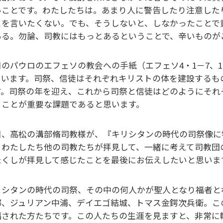
いことです。わたしたちは。あまり人に警告したり注意した
とを言いたくない。でも、そうしないと、しなかったことで
ある。勿論、司教にはもっとあるということで、辛いものが
日のパウロのエフェソの教会への手紙（エフェソ4・1－7、
ています。司祭、信徒はそれぞれキリストの体を建設するも
す。司祭の年を迎え、これから司祭と信徒はどのようにそれ
うことが重要な課題であると思います。
日、高松の溝部脩司教様が、『キリシタンの時代の司祭像に
、わたしたち他の司教たちが拝見して、一緒に考えて司教団
たくしが拝見して感じたことを最後にお伝えしたいと思いま
リシタンの時代の司祭、その中の何人かが聖人となり福者と
部、ジュリアン中浦、デイエゴ結城、トマス金鍔次兵衛。この
福された方たちです。この人たちの生涯を見ますと、非常に