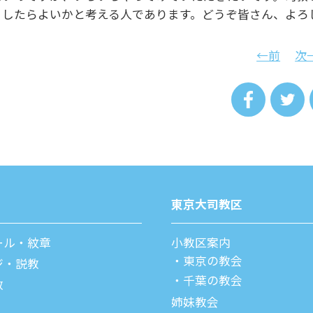
うしたらよいかと考える人であります。どうぞ皆さん、よろ
←前
次
東京⼤司教区
ール・紋章
⼩教区案内
東京の教会
ジ・説教
千葉の教会
教
姉妹教会