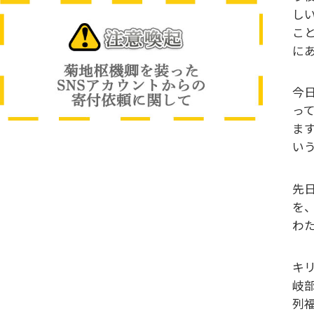
し
こ
に
今
っ
ま
い
先
を
わ
キ
岐
列