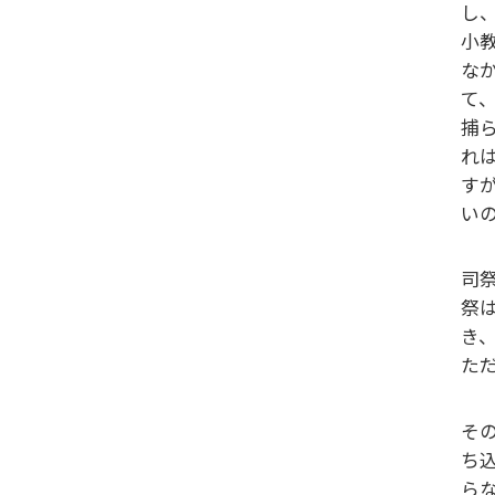
し
小
な
て
捕
れ
す
い
司
祭
き
た
そ
ち
ら