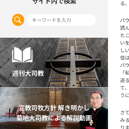
サイト内で検索
る
パ
読
た
い
し
信
パ
週刊大司教
「
送
て
う
宣教司牧⽅針 解き明かし
さ
菊地⼤司教による解説動画
み
り