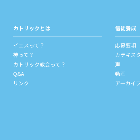
カトリックとは
信徒養成
イエスって？
応募要項
神って？
カテキス
カトリック教会って？
声
Q&A
動画
リンク
アーカイ