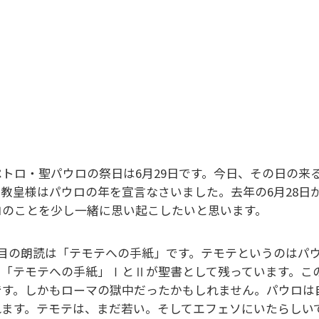
ペトロ・聖パウロの祭日は6月29日です。今日、その日の来
。教皇様はパウロの年を宣言なさいました。去年の6月28日
ロのことを少し一緒に思い起こしたいと思います。
番目の朗読は「テモテへの手紙」です。テモテというのはパ
。「テモテへの手紙」ⅠとⅡが聖書として残っています。こ
です。しかもローマの獄中だったかもしれません。パウロは
れます。テモテは、まだ若い。そしてエフェソにいたらしい