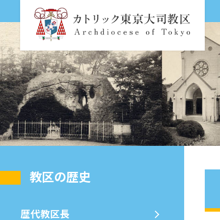
教区の歴史
歴代教区⻑