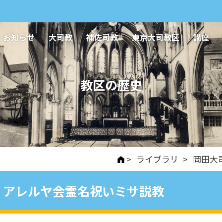
お知らせ
大司教
補佐司教
東京大司教区
講座
教区の歴史
>
ライブラリ
>
岡田大
アレルヤ会霊名祝いミサ説教