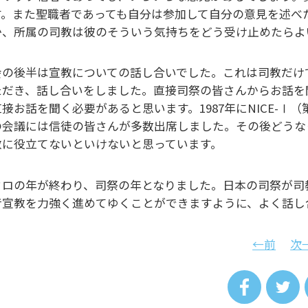
す。また聖職者であっても自分は参加して自分の意見を述べ
か、所属の司教は彼のそういう気持ちをどう受け止めたら
会の後半は宣教についての話し合いでした。これは司教だけ
ただき、話し合いをしました。直接司祭の皆さんからお話を
直接お話を聞く必要があると思います。1987年にNICE-
の会議には信徒の皆さんが多数出席しました。その後どうな
教に役立てないといけないと思っています。
ウロの年が終わり、司祭の年となりました。日本の司祭が司
音宣教を力強く進めてゆくことができますように、よく話し
←前
次