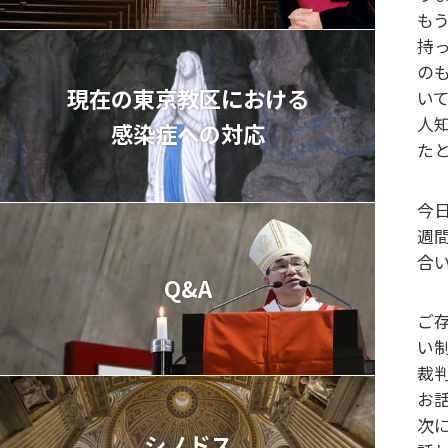
も
持
の
現在の東京教区における
い
人
感染症への対応
た
今
週
合
Q&A
ご
い
裁
お
次
シノドス