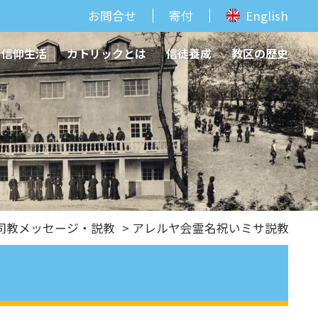
お問合せ
寄付
English
信仰生活
カトリックとは
信徒養成
教区の歴史
司教メッセージ・説教
> アレルヤ会霊名祝いミサ説教