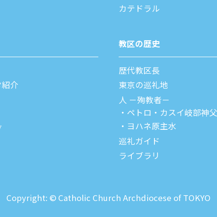
カテドラル
教区の歴史
歴代教区⻑
タ紹介
東京の巡礼地
⼈ －殉教者－
ペトロ・カスイ
岐部神
ヨハネ原主水
ブ
巡礼ガイド
ライブラリ
Copyright: © Catholic Church Archdiocese of TOKYO