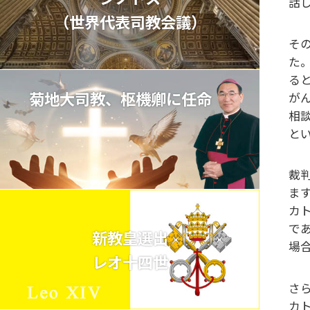
話
（世界代表司教会議）
そ
た
る
菊地大司教、枢機卿に任命
が
相
と
裁
ま
カ
で
新教皇選出
場
レオ十四世
さ
カ