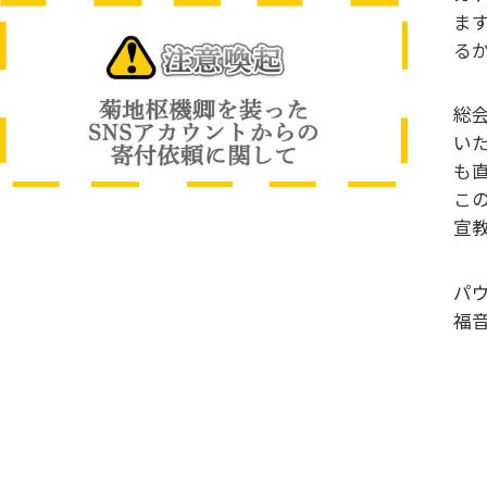
ま
る
総
い
も
こ
宣
パ
福