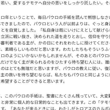
、若い、愛するテモテへ自分の思いをしっかり託したい。そ
ウロ年ということで、毎日パウロの手紙を読んで黙想しなさ
んできましたので、パウロという人が以前よりは、ぐっと身
ことを自覚しました。「私自身は既にいけにえとして献げら
を立派に戦い抜き、決められた道を走りとおし、信仰を守り
い審判者である主が、かの日にそれをわたしに授けてくださ
は、素晴らしいものだと思います。わたしたちもそういうふ
ウロのようにいかないかもしれませんが、そのあとのパウロ
私だけでなく主が来られるのをひたすら待ち望む人には、誰
るのはとても無理だと思いますが、パウロの教えに従い、復
、主の救いを待ち望むならば、私たちもパウロと同じように
に希望することができると思います。
て、このパウロの手紙は、聖書にたくさん残っていて、大変
ると非常に個人的な日常的なことも出てきます。この「テモ
ます。「あなたが来るときには、わたしがトロアスのカルポ