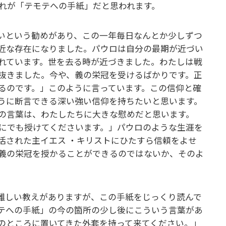
れが「テモテへの手紙」だと思われます。
いという勧めがあり、この一年毎日なんとか少しずつ
近な存在になりました。パウロは自分の最期が近づい
れています。世を去る時が近づきました。わたしは戦
抜きました。今や、義の栄冠を受けるばかりです。正
るのです。」このように言っています。この信仰と確
うに断言できる深い強い信仰を持ちたいと思います。
の言葉は、わたしたちに大きな慰めだと思います。
にでも授けてくださいます。」パウロのような生涯を
活された主イエス ・キリストにひたすら信頼をよせ
義の栄冠を授かることができるのではないか、そのよ
難しい教えがありますが、この手紙をじっくり読んで
テへの手紙」の今の箇所の少し後にこういう言葉があ
のところに置いてきた外套を持って来てください。」