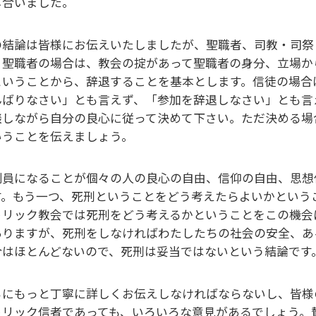
し合いました。
の結論は皆様にお伝えいたしましたが、聖職者、司教・司祭
。聖職者の場合は、教会の掟があって聖職者の身分、立場か
ということから、辞退することを基本とします。信徒の場合
んばりなさい」とも言えず、「参加を辞退しなさい」とも言
談しながら自分の良心に従って決めて下さい。ただ決める場
いうことを伝えましょう。
判員になることが個々の人の良心の自由、信仰の自由、思想
す。もう一つ、死刑ということをどう考えたらよいかという
トリック教会では死刑をどう考えるかということをこの機会
ありますが、死刑をしなければわたしたちの社会の安全、あ
合はほとんどないので、死刑は妥当ではないという結論です
らにもっと丁寧に詳しくお伝えしなければならないし、皆様
トリック信者であっても、いろいろな意見があるでしょう。