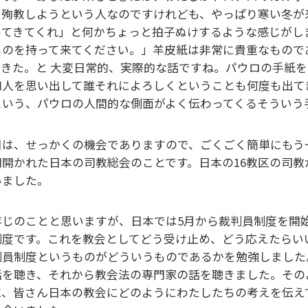
う殉教しようという人なのですけれども、やっぱり寒い冬が
ってきてくれ」と何かちょっと拍子ぬけするような感じがし
ものを持って来てください。」羊皮紙は非常に貴重なもので
てきた。と 大変日常的、実際的な話ですね。パウロの手紙
知人を思い出して誰それによろしくということも何度も出て
という、パウロの人間的な側面がよく伝わってくるそういう
日は、せっかくの機会でありますので、ごくごく簡単にもう
間開かれた日本の司教総会のことです。日本の16教区の司
いました。
存じのことと思いますが、日本では5月から裁判員制度を開
制度です。これを教会としてどう受け止め、どう応えたらい
判員制度というものがどういうものであるかを勉強しました
話を聴き、それから教会法の専門家の話を聴きました。その
に、皆さん日本の教会にどのようにわたしたちの考えを伝え