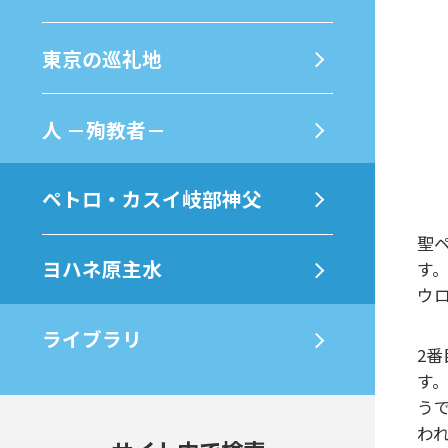
東京の巡礼地
⼈ －殉教者－
ペトロ・カスイ岐部神父
聖
ヨハネ原主水
す
ウ
ライブラリ
2
す
う
わ