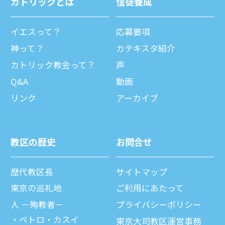
カトリックとは
信徒養成
イエスって？
応募要項
神って？
カテキスタ紹介
カトリック教会って？
声
Q&A
動画
リンク
アーカイブ
教区の歴史
お問合せ
歴代教区⻑
サイトマップ
東京の巡礼地
ご利⽤にあたって
⼈ －殉教者－
プライバシーポリシー
ペトロ・カスイ
東京大司教区運営事務