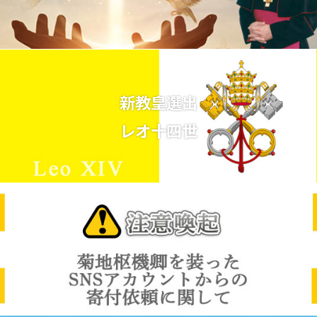
新教皇選出
レオ十四世