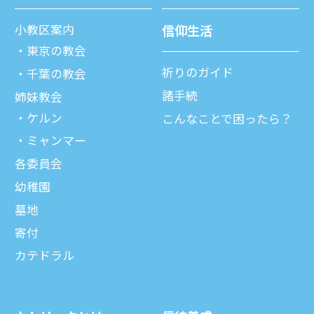
⼩教区案内
信仰⽣活
東京の教会
祈りのガイド
千葉の教会
諸⼿続
姉妹教会
ケルン
こんなことで困ったら？
ミャンマー
各委員会
幼稚園
墓地
寄付
カテドラル