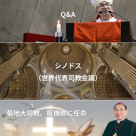
Q&A
シノドス
（世界代表司教会議）
菊地大司教、枢機卿に任命