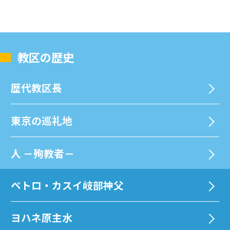
教区の歴史
歴代教区⻑
東京の巡礼地
⼈ －殉教者－
ペトロ・カスイ岐部神父
ヨハネ原主水