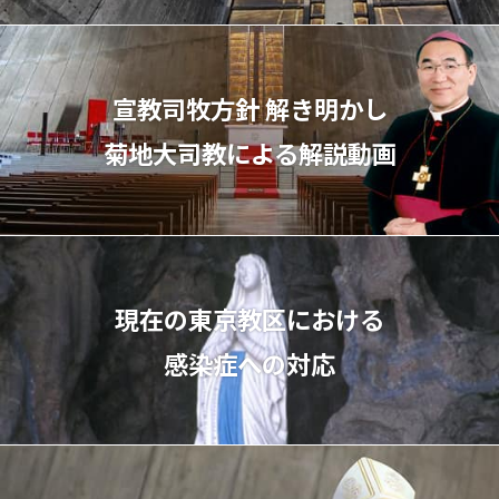
宣教司牧⽅針 解き明かし
菊地⼤司教による解説動画
現在の東京教区における
感染症への対応