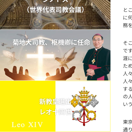
（世界代表司教会議）
と
に
務
菊地大司教、枢機卿に任命
そ
で
涯
た
人
人
す
の
新教皇選出
い
レオ十四世
東
通