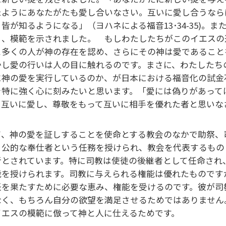
たようにあなたがたも愛し合いなさい。互いに愛し合うなら
、皆が知るようになる」（ヨハネによる福音13･34-35)
う、模範を示されました。 もしわたしたちがこのイエスの
と多くの人が神の存在を認め、さらにその神は愛であること
かし愛の行いは人の目に触れるのです。まさに、わたしたち
に神の愛を実行しているのか、が日本における福音化の試金
を特に強く心に刻みたいと思います。「愛には偽りがあって
て互いに愛し、尊敬をもって互いに相手を優れた者と思いなさ
て、神の愛を証しすることを使命とする教会のなかで助祭、
、公的な奉仕者という任務を授けられ、教会を代表するもの
者とされています。特に司教は使徒の後継者として任命され
能を授けられます。司教に与えられる権能は優れたものです
任を果たすために必要な恵み、権能を受けるのです。彼が司
なく、もちろん自分の欲望を満足させるためではありません
イエスの模範に倣って神と人に仕えるためです。