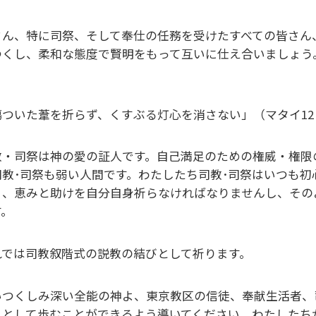
さん、特に司祭、そして奉仕の任務を受けたすべての皆さん
つくし、柔和な態度で賢明をもって互いに仕え合いましょう
。
傷ついた葦を折らず、くすぶる灯心を消さない」（マタイ12･
教・司祭は神の愛の証人です。自己満足のための権威・権限
司教･司祭も弱い人間です。わたしたち司教･司祭はいつも
う、恵みと助けを自分自身祈らなければなりませんし、その
す。
れでは司教叙階式の説教の結びとして祈ります。
いつくしみ深い全能の神よ、東京教区の信徒、奉献生活者、
しとして歩むことができるよう導いてください。わたしたち