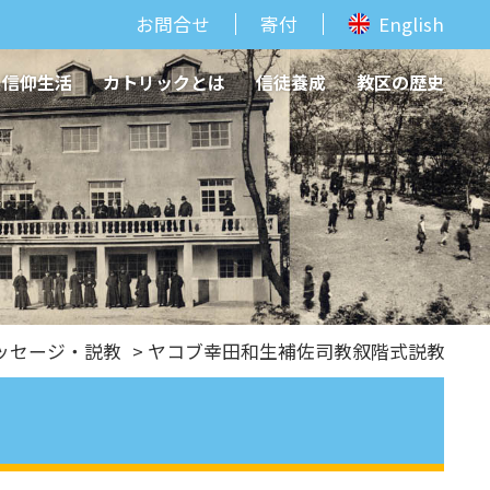
お問合せ
寄付
English
信仰生活
カトリックとは
信徒養成
教区の歴史
ッセージ・説教
> ヤコブ幸田和生補佐司教叙階式説教