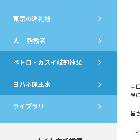
東京の巡礼地
⼈ －殉教者－
ペトロ・カスイ岐部神父
ヨハネ原主水
幸
務
ライブラリ
皆
「