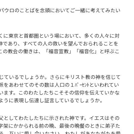
パウロのことばを念頭においてご一緒に考えてみたい
くに東京と首都圏という場において、多くの人々に対
神であり、すべての人の救いを望んでおられることを
この教会の働きは、「福音宣教」「福音化」と呼ぶこ
じているでしょうか。さらにキリスト教の神を信じて
あわせてのその数は人口の１ﾊﾟｰｾﾝﾄといわれてい
います。このわたしたちこそその信仰を伝えていかな
ように表現し伝達し証言しているでしょうか。
父としてわたしたちに示された神です。イエスはその
字架にかかられる前の晩、最後の晩餐のときに弟子た
る。互いに愛し合いなさい。わたしがあなたがたを愛