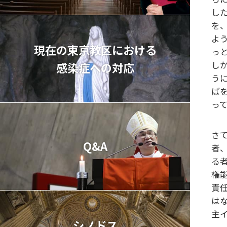
し
を
よ
現在の東京教区における
っ
し
感染症への対応
う
ば
っ
さ
Q&A
者
る
権
責
は
主
シノドス