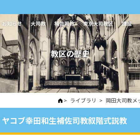
お知らせ
大司教
補佐司教
東京大司教区
講座
教区の歴史
>
ライブラリ
>
岡田大司教メ
ヤコブ幸田和生補佐司教叙階式説教