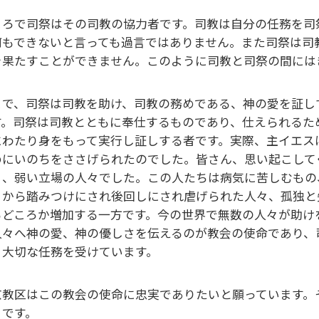
ころで司祭はその司教の協力者です。司教は自分の任務を司
何もできないと言っても過言ではありません。また司祭は司
を果たすことができません。このように司教と司祭の間には
こで、司祭は司教を助け、司教の務めである、神の愛を証し
す。司祭は司教とともに奉仕するものであり、仕えられるた
にわたり身をもって実行し証しする者です。実際、主イエス
めにいのちをささげられたのでした。皆さん、思い起こして
々、弱い立場の人々でした。この人たちは病気に苦しむもの
々から踏みつけにされ後回しにされ虐げられた人々、孤独と
るどころか増加する一方です。今の世界で無数の人々が助け
人々へ神の愛、神の優しさを伝えるのが教会の使命であり、
う大切な任務を受けています。
京教区はこの教会の使命に忠実でありたいと願っています。そ
りです。