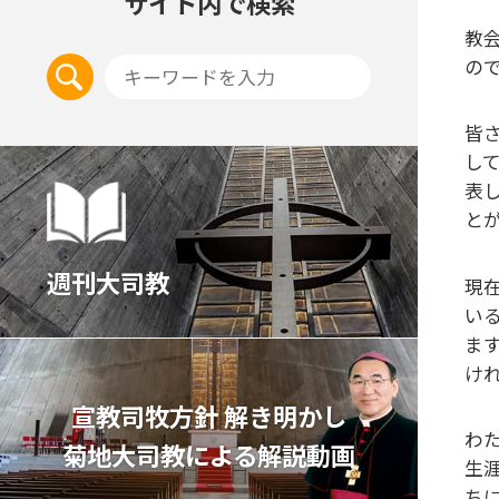
サイト内で検索
教
の
皆
し
表
と
週刊大司教
現
い
ま
け
宣教司牧⽅針 解き明かし
わ
菊地⼤司教による解説動画
生
ち