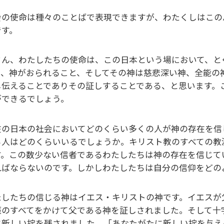
会の使命は種々のことばで表現できますが、わたくしはこの
です。
さん、わたしたちの使命は、この日本という場において、と
て、神がおられること、そしてその神は慈悲深い神、全能の
し伝えることでありその証しすることである、と思います。
ができるでしょう。
在の日本の社会においてどのくらい多くの人が神の存在を信
る人はどのくらいいるでしょうか。キリスト教のすべての教派を
す。この数少ない信者であるわたしたちは神の存在を信じて
ればならないのです。しかしわたしたちは自分の信仰をどの
たしたちの信じる神はイエス・キリストの神です。イエスが
涯のすべてをかけて父である神を証しされました。そして十
に新しい掟を残されました。「あなたがたに新しい掟を与え