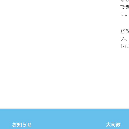
で
に
ど
い
ト
お知らせ
⼤司教