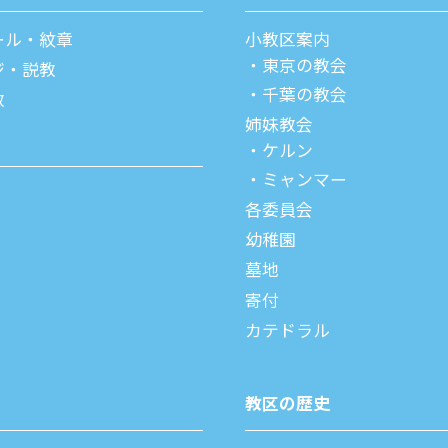
ール・紋章
⼩教区案内
東京の教会
ジ・説教
千葉の教会
教
姉妹教会
ケルン
ミャンマー
各委員会
幼稚園
墓地
寄付
カテドラル
教区の歴史