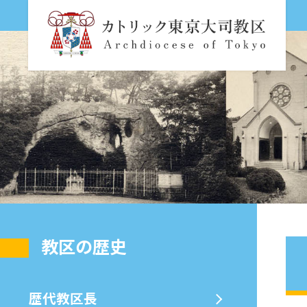
教区の歴史
歴代教区⻑