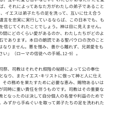
ば、それによってあなた方がわたしの弟子であること
。また、イエスは弟子たちの足を洗って、互いに仕え合う
遺言を忠実に実行しているならば、この日本でも、も
を信じてくれたことでしょう。神は目に見えません。
の間にどのくらい愛があるのか、わたしたちがどのよ
石であります。本日の朗読である聖パウロの次のこと
はなりません。悪を憎み、善から離れず、兄弟愛をも
い」（ローマの信徒への手紙､12･9）。
司祭、司教はそれぞれ叙階の秘跡によって公の奉仕
となり、またイエス･キリストに倣って神と人に仕え
、その務めを果たすために必要な恵み、賜物あるいは
が同時に重い責任を伴うものです。司教はその重要な
教となったのは決して自分個人の名誉や利益のためで
。みずから手ぬぐいを取って弟子たちの足を洗われた