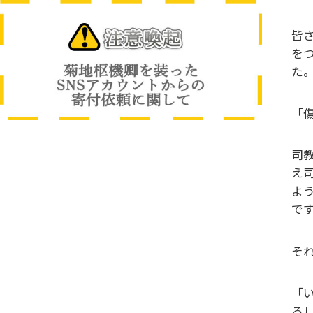
皆
を
た
「
司
え
よ
で
そ
「
る