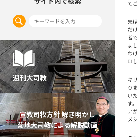
サイト内で検索
て
先
だ
者
ま
わ
申
週刊大司教
キ
り
い
す
ア
宣教司牧⽅針 解き明かし
メ
菊地⼤司教による解説動画