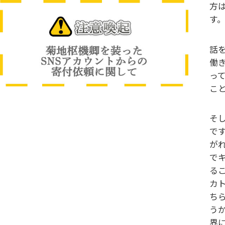
方
す
話
働
っ
こ
そ
で
が
で
る
カ
ち
う
界