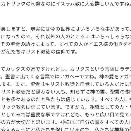
はカトリックの司祭なのにイスラム教に大変詳しいんですね
。
を戻しますと、現実には今の世界にはいろいろな事があって
きになったので、それ以外の人のところにはいらっしゃらな
てその聖霊の助けによって、すべての人がイエス様の働きを
とが私たちキリスト教徒の信仰です。
してカリタスの家ですけれども、カリタスという言葉はラテ
す。聖書に出てくる言葉ではアガペーですね。神の愛をアガ
れます。また、聖霊はキリスト教徒と自覚している人だけに
キリスト教徒だと思わない人も、知らずに神の霊、聖霊の働
ことも多々あるのだと私たちは信じています。すべての人に
トリック教会は信じています。ですから、組織としてのカト
らとしてみれば重要な事ですけれども、もっと広い目で見て
かの方が大切だと思います。神様はご自分の霊をすべての人
に変えるようにと私たちを促しているので、私たちは神様の