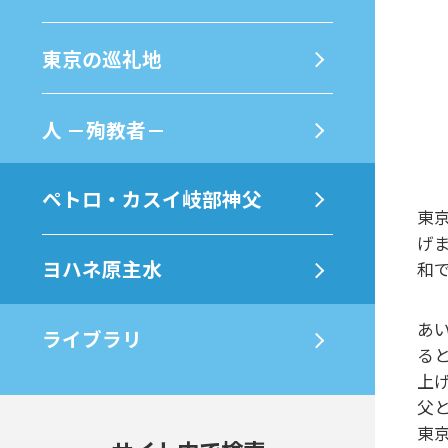
東京の巡礼地
⼈ －殉教者－
ペトロ・カスイ岐部神父
東
げ
ヨハネ原主水
和
あ
ライブラリ
る
上
父
東