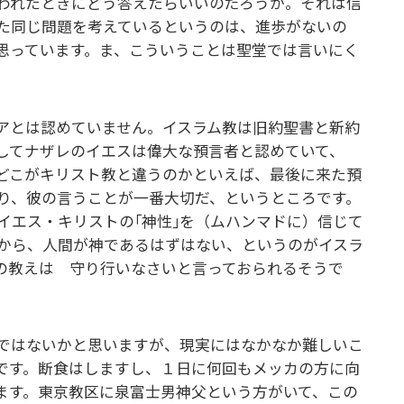
われたときにどう答えたらいいのだろうか。それは信
た同じ問題を考えているというのは、進歩がないの
と思っています。ま、こういうことは聖堂では言いにく
アとは認めていません。イスラム教は旧約聖書と新約
してナザレのイエスは偉大な預言者と認めていて、
どこがキリスト教と違うのかといえば、最後に来た預
り、彼の言うことが一番大切だ、というところです。
イエス・キリストの｢神性｣を（ムハンマドに）信じて
から、人間が神であるはずはない、というのがイスラ
の教えは 守り行いなさいと言っておられるそうで
ではないかと思いますが、現実にはなかなか難しいこ
です。断食はしますし、１日に何回もメッカの方に向
ます。東京教区に泉富士男神父という方がいて、この