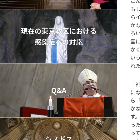
こ
も
ら
か
現在の東京教区における
ろ
感染症への対応
霊
か
い
れ
「
Q&A
に
ら
か
す
っ
っ
シノドス