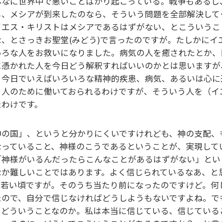
んなに世界中で悪いことばかり起こっている。戦争もあるし
し、メシアが到来したのなら、そういう問題を全部解決して
イエス・キリストはメシアであるはずがない、とこういうこ
な、とさっきお聖堂(みどう)で言ったのですが。たしかに
いろな人をお救いになりました。病気の人を癒されたとか、
に憑かれた人を今日どう解釈すればいいのかとは思いますが
く今日でいえばいろいろな精神的疾患、病気、あるいは心に
う人のために働いておられるわけですが、そういう人を（イ
たわけです。
神の国」、というと分かりにくいですけれども、神の支配、
なっていること、神様のこうであるということが、実現して
「神様がいるんだったらこんなことがあるはずがない」とい
なか難しいことではあります。よく信じられているなあ、と
。若い頃ですが。そのうち当たり前になったのですけど。何
たので、自分で信じなければどうしようもないですよね。でも
てどういうことなのか。私は本当に信じている、信じている