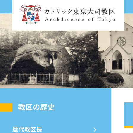
教区の歴史
歴代教区⻑