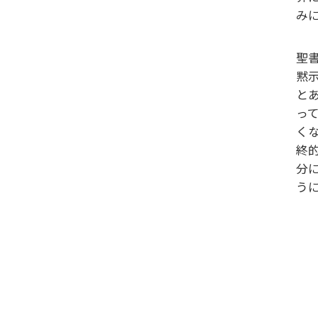
み
聖
黙
と
っ
く
終
分
う