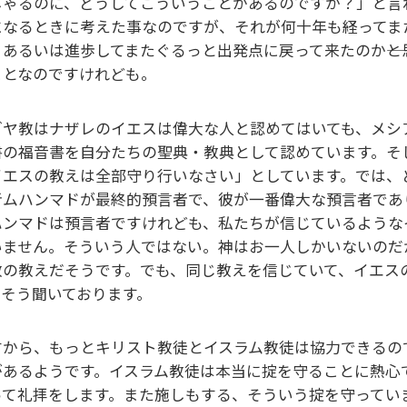
しゃるのに、どうしてこういうことがあるのですか？」と言
になるときに考えた事なのですが、それが何十年も経ってま
、あるいは進歩してまたぐるっと出発点に戻って来たのか――
ことなのですけれども。
ダヤ教はナザレのイエスは偉大な人と認めてはいても、メシ
書の福音書を自分たちの聖典・教典として認めています。そ
イエスの教えは全部守り行いなさい」としています。では、
者ムハンマドが最終的預言者で、彼が一番偉大な預言者であ
ハンマドは預言者ですけれども、私たちが信じているような
いません。そういう人ではない。神はお一人しかいないのだ
教の教えだそうです。でも、同じ教えを信じていて、イエス
。そう聞いております。
すから、もっとキリスト教徒とイスラム教徒は協力できるの
があるようです。イスラム教徒は本当に掟を守ることに熱心
って礼拝をします。また施しもする、そういう掟を守ってい