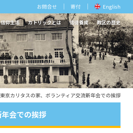
お問合せ
寄付
English
信仰生活
カトリックとは
信徒養成
教区の歴史
 東京カリタスの家、ボランティア交流新年会での挨拶
新年会での挨拶