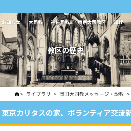
お知らせ
大司教
補佐司教
東京大司教区
講座
教区の歴史
>
ライブラリ
>
岡田大司教メッセージ・説教
>
東京カリタスの家、ボランティア交流