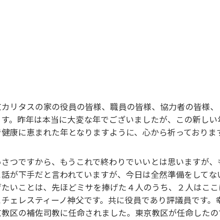
京カリタスの家の役員の皆様、職員の皆様、協力者の皆様、
ます。昨年は本当に大変な年でございましたが、この新しい
で健康に恵まれた年となりますように、心から祈っておりま
いさつですから、もうこれで終わりでいいとは思いますが、
と話が下手だと言われていますが、今日は全然準備をしてな
げたいことは、先ほどミサを捧げた４人のうち、２人はここ
とチェレスティーノ神父です。共に役員であり評議員です。
京教区の補佐司教に任命されました。東京教区が任命したの