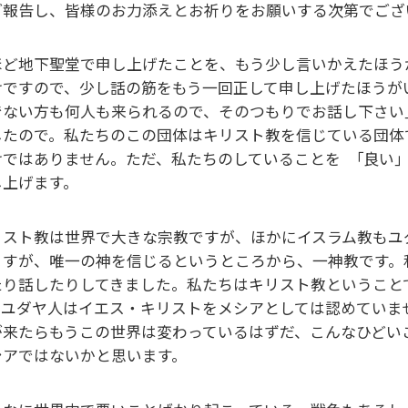
ご報告し、皆様のお力添えとお祈りをお願いする次第でござ
ほど地下聖堂で申し上げたことを、もう少し言いかえたほう
けですので、少し話の筋をもう一回正して申し上げたほうが
でない方も何人も来られるので、そのつもりでお話し下さい
したので。私たちのこの団体はキリスト教を信じている団体
けではありません。ただ、私たちのしていることを ｢良い｣
し上げます。
リスト教は世界で大きな宗教ですが、ほかにイスラム教もユ
ますが、唯一の神を信じるというところから、一神教です。
たり話したりしてきました。私たちはキリスト教ということ
。ユダヤ人はイエス・キリストをメシアとしては認めていま
が来たらもうこの世界は変わっているはずだ、こんなひどい
シアではないかと思います。