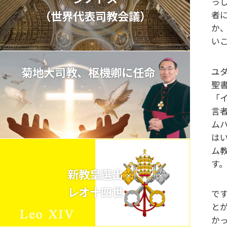
っ
（世界代表司教会議）
者
か
い
菊地大司教、枢機卿に任命
ユ
聖
「
言
ム
は
ム
す
新教皇選出
レオ十四世
で
と
か