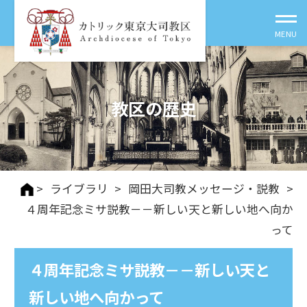
教区の歴史
>
ライブラリ
>
岡田大司教メッセージ・説教
>
４周年記念ミサ説教－－新しい天と新しい地へ向か
って
４周年記念ミサ説教－－新しい天と
新しい地へ向かって