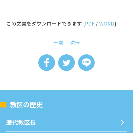
この文書をダウンロードできます [
PDF
/
WORD
]
←前
次→
教区の歴史
歴代教区⻑