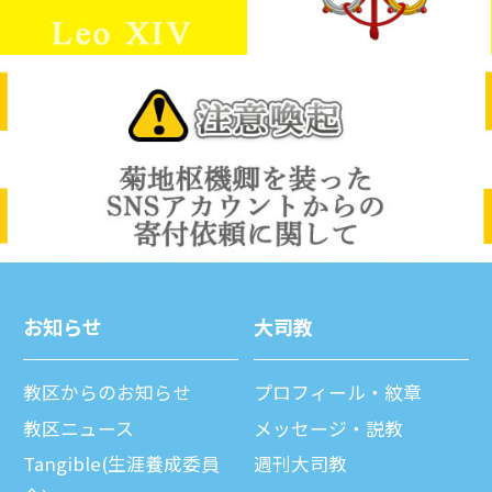
お知らせ
⼤司教
教区からのお知らせ
プロフィール・紋章
教区ニュース
メッセージ・説教
Tangible(生涯養成委員
週刊⼤司教