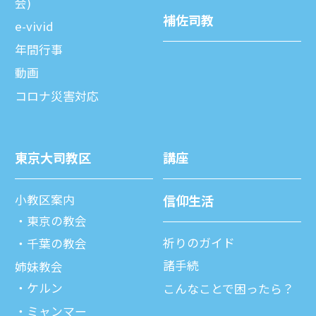
会)
補佐司教
e-vivid
年間⾏事
動画
コロナ災害対応
東京⼤司教区
講座
⼩教区案内
信仰⽣活
東京の教会
祈りのガイド
千葉の教会
諸⼿続
姉妹教会
ケルン
こんなことで困ったら？
ミャンマー