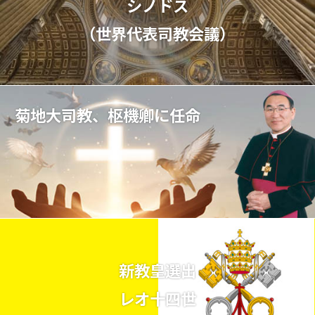
シノドス
（世界代表司教会議）
菊地大司教、枢機卿に任命
新教皇選出
レオ十四世