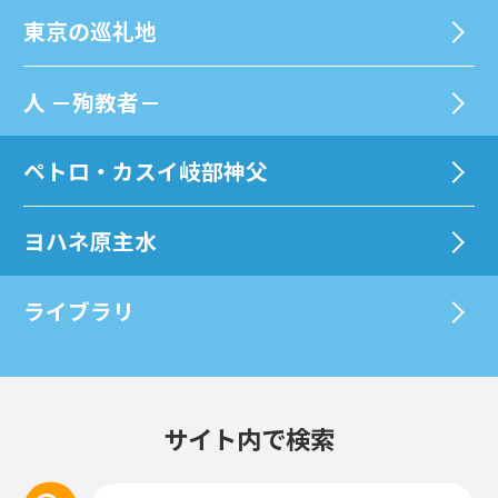
東京の巡礼地
⼈ －殉教者－
ペトロ・カスイ岐部神父
ヨハネ原主水
ライブラリ
サイト内で検索