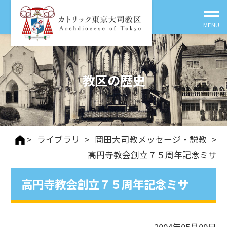
教区の歴史
>
ライブラリ
>
岡田大司教メッセージ・説教
>
高円寺教会創立７５周年記念ミサ
高円寺教会創立７５周年記念ミサ