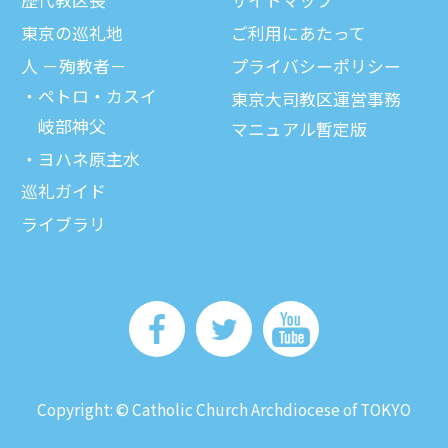
歴代教区⻑
サイトマップ
東京の巡礼地
ご利⽤にあたって
⼈ －殉教者－
プライバシーポリシー
ペトロ・カスイ
東京大司教区運営事務
岐部神父
マニュアル暫定版
ヨハネ原主水
巡礼ガイド
ライブラリ
Copyright: © Catholic Church Archdiocese of TOKYO