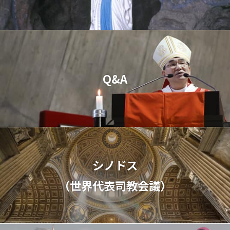
Q&A
シノドス
（世界代表司教会議）