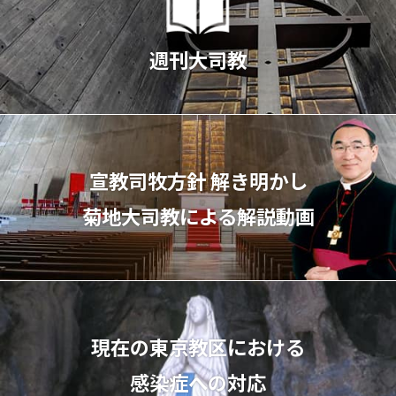
週刊大司教
宣教司牧⽅針 解き明かし
菊地⼤司教による解説動画
現在の東京教区における
感染症への対応