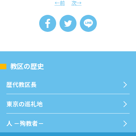
←前
次→
教区の歴史
歴代教区⻑
東京の巡礼地
⼈ －殉教者－