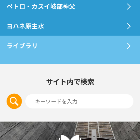
ペトロ・カスイ岐部神父
ヨハネ原主水
ライブラリ
サイト内で検索