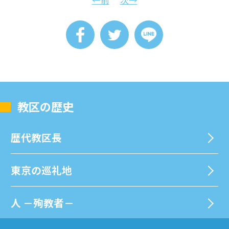
教区の歴史
歴代教区⻑
東京の巡礼地
⼈ －殉教者－