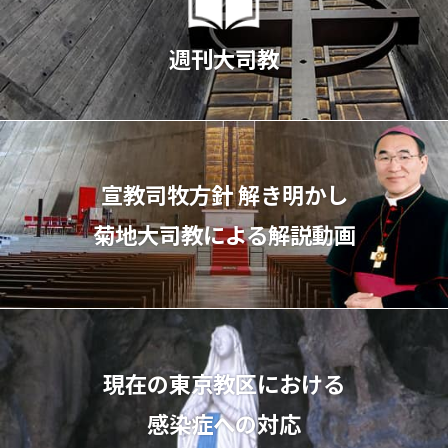
週刊大司教
宣教司牧⽅針 解き明かし
菊地⼤司教による解説動画
現在の東京教区における
感染症への対応