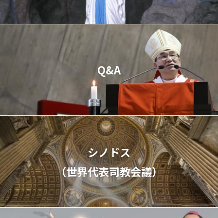
Q&A
シノドス
（世界代表司教会議）