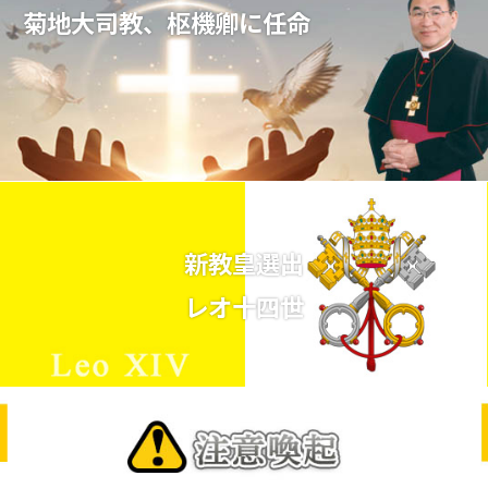
菊地大司教、枢機卿に任命
新教皇選出
レオ十四世