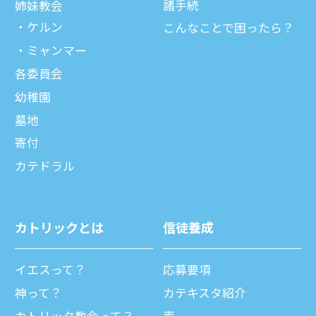
諸⼿続
姉妹教会
ケルン
こんなことで困ったら？
ミャンマー
各委員会
幼稚園
墓地
寄付
カテドラル
カトリックとは
信徒養成
イエスって？
応募要項
神って？
カテキスタ紹介
カトリック教会って？
声