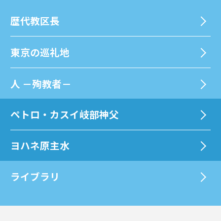
歴代教区⻑
東京の巡礼地
⼈ －殉教者－
ペトロ・カスイ岐部神父
ヨハネ原主水
ライブラリ