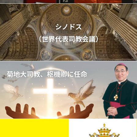
シノドス
（世界代表司教会議）
菊地大司教、枢機卿に任命