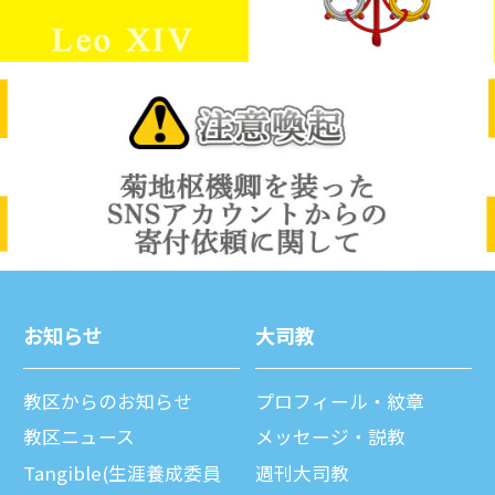
お知らせ
⼤司教
教区からのお知らせ
プロフィール・紋章
教区ニュース
メッセージ・説教
Tangible(生涯養成委員
週刊⼤司教