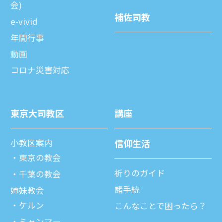
会)
補佐司教
e-vivid
年間⾏事
動画
コロナ災害対応
東京⼤司教区
講座
⼩教区案内
信仰⽣活
東京の教会
祈りのガイド
千葉の教会
諸⼿続
姉妹教会
ケルン
こんなことで困ったら？
ミャンマー