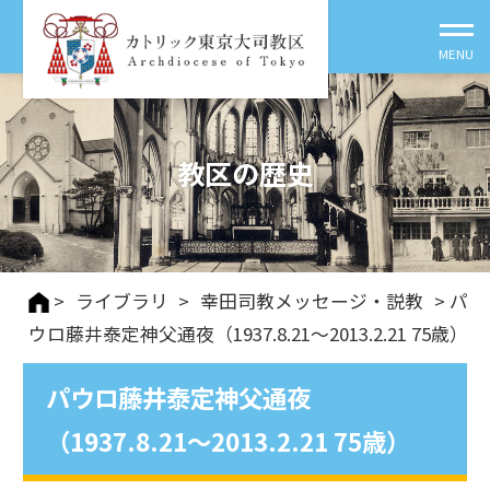
教区の歴史
>
ライブラリ
>
幸田司教メッセージ・説教
> パ
ウロ藤井泰定神父通夜（1937.8.21～2013.2.21 75歳）
パウロ藤井泰定神父通夜
（1937.8.21～2013.2.21 75歳）