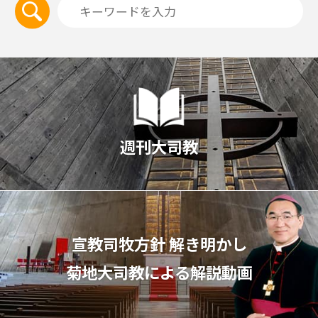
週刊大司教
宣教司牧⽅針 解き明かし
菊地⼤司教による解説動画