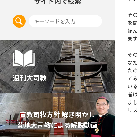
サイト内で検索
そ
を
ほ
ま
そ
な
た
週刊大司教
て
い
者
ま
リ
宣教司牧⽅針 解き明かし
菊地⼤司教による解説動画