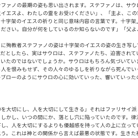
テファノの最期の姿も思い出されます。ステファノは、サウ
主イエスよ、わたしの霊をお受けください」、「主よ、この
る十字架のイエスの祈りと同じ意味内容の言葉です。十字架
ください。自分が何をしているのか知らないのです」「父よ
さに殉教者ステファノの姿は十字架のイエスの姿の生き写し
。だとしたら、実はサウロは、ステファノたち、迫害されて
ていたのではないでしょうか。サウロはもちろん気づいてい
る人を恨みもせず、その人々のゆるしを祈りながら死んでい
ーブローのようにサウロの心に効いていった、響いていった
神を大切にし、人を大切にして生きる」それはファリサイ派
。しかし、いつの間にか、落とし穴に陥っていたのです。律
下し、人を大切にするよりも優越感を持って人の上に立って
思う。これは神との関係から言えば最悪の状態です。生きた