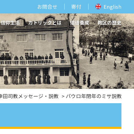
お問合せ
寄付
English
信仰生活
カトリックとは
信徒養成
教区の歴史
幸田司教メッセージ・説教
> パウロ年閉年のミサ説教