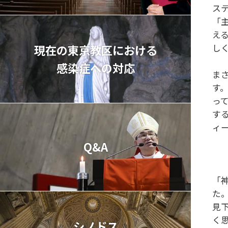
ス
「
え
し
現在の東京教区における
感染症への対応
ま
す
っ
す
ィ
Q&A
「
た
見
く
シノドス