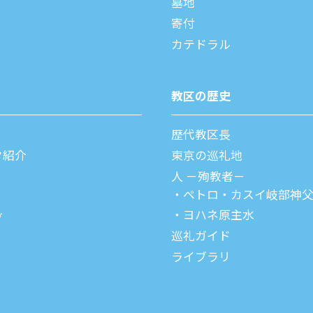
墓地
寄付
カテドラル
教区の歴史
歴代教区⻑
タ紹介
東京の巡礼地
⼈ －殉教者－
ペトロ・カスイ
岐部神
ヨハネ原主水
ブ
巡礼ガイド
ライブラリ