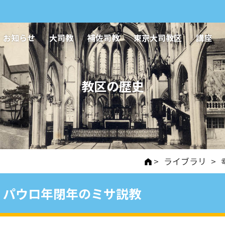
お知らせ
大司教
補佐司教
東京大司教区
講座
教区の歴史
>
ライブラリ
>
パウロ年閉年のミサ説教