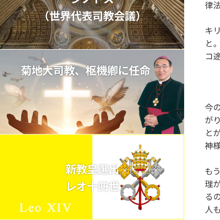
律
（世界代表司教会議）
キ
と
コ
菊地大司教、枢機卿に任命
今
が
と
神
新教皇選出
も
レオ十四世
理
る
人