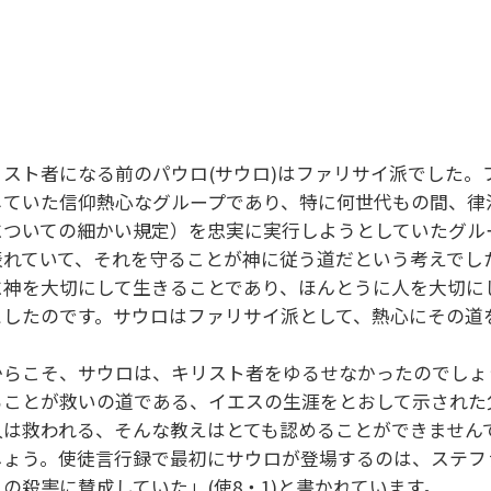
リスト者になる前のパウロ(サウロ)はファリサイ派でした
じていた信仰熱心なグループであり、特に何世代もの間、律
についての細かい規定）を忠実に実行しようとしていたグル
表れていて、それを守ることが神に従う道だという考えでし
に神を大切にして生きることであり、ほんとうに人を大切に
としたのです。サウロはファリサイ派として、熱心にその道
からこそ、サウロは、キリスト者をゆるせなかったのでしょ
ることが救いの道である、イエスの生涯をとおして示された
人は救われる、そんな教えはとても認めることができません
しょう。使徒言行録で最初にサウロが登場するのは、ステフ
ノの殺害に賛成していた」(使8・1)と書かれています。