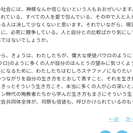
の社会には、神様なんか信じないという人もおおぜいいます
くれている、すべての人を愛で包んでいる、その中で人と人
いる人は決して少なくないと思います。それでいながら、現
うに、必死に競争している。人と自分との比較ばかり気にし
態ではないでしょうか。
から、きょうは、わたしたちが、偉大な使徒パウロのように
パウロ)のように多くの人が自分のほんとうの望みに気づくよ
ロになるために、わたしたちはむしろステファノになりたい
のつながりを自分の生き方をとおして表すこと、それを生き
。きっとそういう生き方こそ、本当に多くの人が心の深いと
タン時代の殉教者たちから学んだ生き方もまさにそういう生
教会共同体全体が、司祭も信徒も、呼びかけられているのも
←前
次