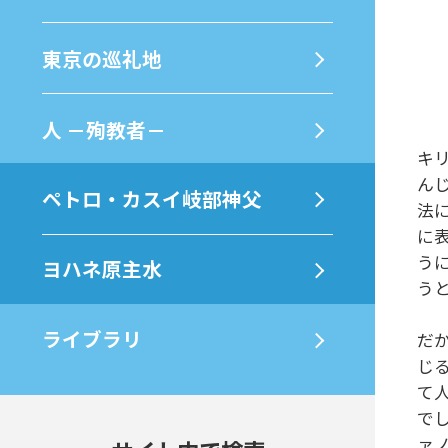
東京の巡礼地
⼈ －殉教者－
キ
ん
ペトロ・カスイ岐部神父
法
に
う
ヨハネ原主水
う
ライブラリ
だ
じ
て
で
ァ