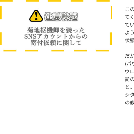
こ
て
て
よ
状
だ
(
ウ
愛
と
シ
の