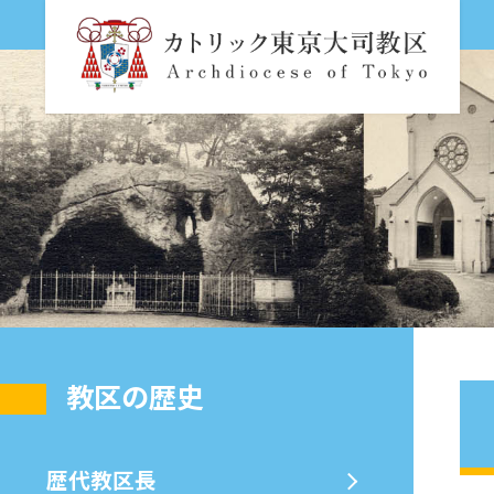
教区の歴史
歴代教区⻑