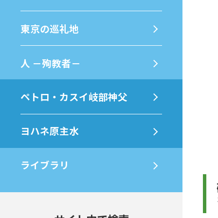
東京の巡礼地
⼈ －殉教者－
ペトロ・カスイ岐部神父
ヨハネ原主水
ライブラリ