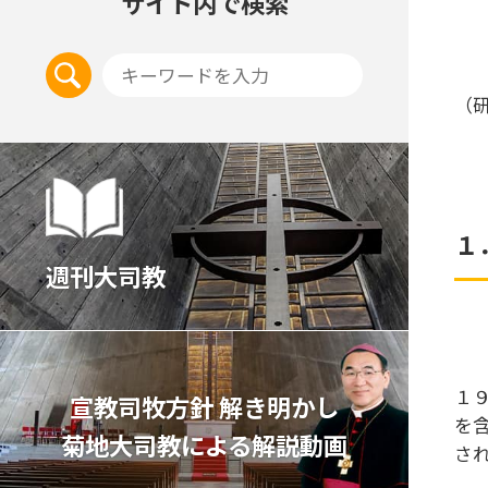
サイト内で検索
（
１
週刊大司教
１
宣教司牧⽅針 解き明かし
を
菊地⼤司教による解説動画
さ