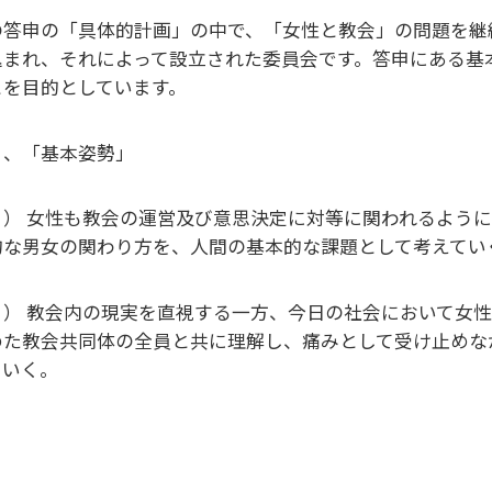
の答申の「具体的計画」の中で、「女性と教会」の問題を継
込まれ、それによって設立された委員会です。答申にある基
とを目的としています。
１、「基本姿勢」
１） 女性も教会の運営及び意思決定に対等に関われるよう
的な男女の関わり方を、人間の基本的な課題として考えてい
２） 教会内の現実を直視する一方、今日の社会において女
めた教会共同体の全員と共に理解し、痛みとして受け止めな
ていく。