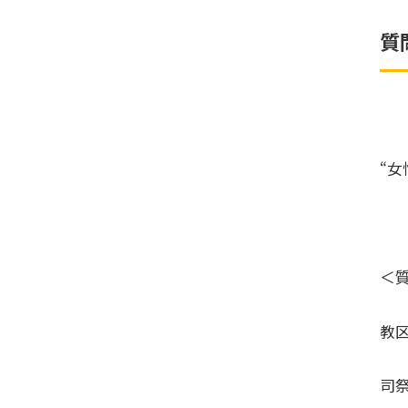
質
“
＜
教
司