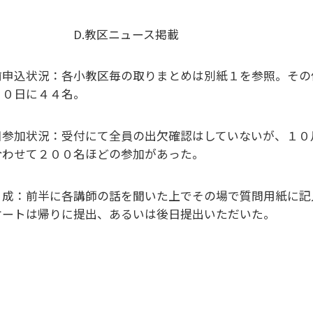
.教区ニュース掲載
前申込状況：各小教区毎の取りまとめは別紙１を参照。その
１０日に４４名。
日参加状況：受付にて全員の出欠確認はしていないが、１０
合わせて２００名ほどの参加があった。
 成：前半に各講師の話を聞いた上でその場で質問用紙に記
ケートは帰りに提出、あるいは後日提出いただいた。