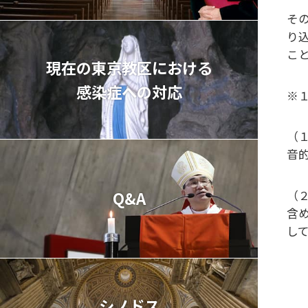
そ
り
こ
現在の東京教区における
感染症への対応
※
（
音
（
Q&A
含
し
シノドス