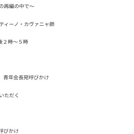
の再編の中で～
ティーノ・カヴァニャ師
後２時～５時
、青年会長宛呼びかけ
ただく
びかけ