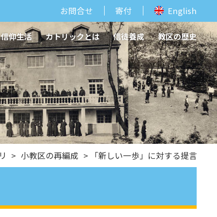
お問合せ
寄付
English
信仰生活
カトリックとは
信徒養成
教区の歴史
リ
>
小教区の再編成
> 「新しい一歩」に対する提言