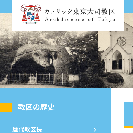
教区の歴史
歴代教区⻑