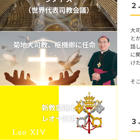
２
（世界代表司教会議）
大
と
菊地大司教、枢機卿に任命
話
に
け
そ
新教皇選出
レオ十四世
３