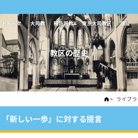
お知らせ
大司教
補佐司教
東京大司教区
講座
教区の歴史
>
ライブラ
「新しい一歩」に対する提言