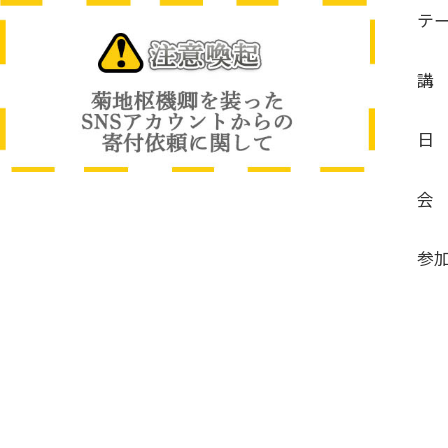
テ
講
日
会
参
→
B
C