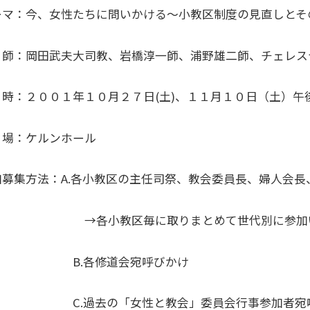
ーマ：今、女性たちに問いかける～小教区制度の見直しとそ
 師：岡田武夫大司教、岩橋淳一師、浦野雄二師、チェレス
 時：２００１年１０月２７日(土)、１１月１０日（土）午
 場：ケルンホール
加募集方法：A.各小教区の主任司祭、教会委員長、婦人会長
各小教区毎に取りまとめて世代別に参加い
.各修道会宛呼びかけ
.過去の「女性と教会」委員会行事参加者宛呼