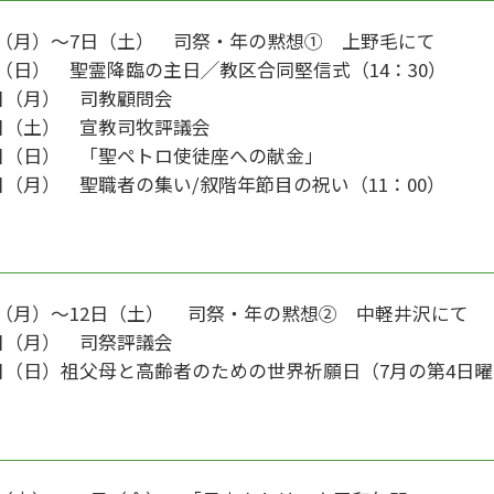
日（月）～7日（土） 司祭・年の黙想① 上野毛にて
日（日） 聖霊降臨の主日╱教区合同堅信式（14：30）
6日（月） 司教顧問会
1日（土） 宣教司牧評議会
9日（日） 「聖ペトロ使徒座への献金」
日（月） 聖職者の集い/叙階年節目の祝い（11：00）
月
日（月）～12日（土） 司祭・年の黙想② 中軽井沢にて
4日（月） 司祭評議会
7日（日）祖父母と高齢者のための世界祈願日（7月の第4日
月