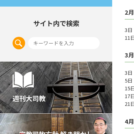
2
サイト内で検索
3
1
3
3
5
1
1
週刊大司教
2
4
宣教司牧⽅針 解き明かし