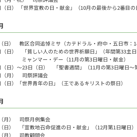
9日（日） 「世界宣教の日・献金」（10月の最後から2番目
月
日（日） 教区合同追悼ミサ（カテドラル・府中・五日市：14:
6日（日） 「貧しい人のための世界祈願日」（年間第33主
ャンマー・デー（11月の第3日曜日・献金）
日（日）〜23日（日） 「聖書週間」（11月の第3日曜日～
7日（月） 司祭評議会
3日（日）「世界青年の日」（王であるキリストの祭日）
月
日（月） 司祭月例集会
日（日） 「宣教地召命促進の日・献金」（12月第1日曜日）
日（月） 司教顧問会