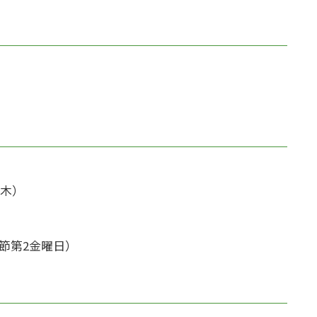
）
（木）
節第2金曜日）