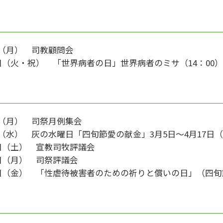
月
日（月） 司教顧問会
1日（火・祝） 「世界病者の日」世界病者のミサ（14：00
月
日（月） 司祭月例集会
日（水） 灰の水曜日「四旬節愛の献金」3月5日～4月17日
5日（土） 宣教司牧評議会
7日（月） 司祭評議会
1日（金） 「性虐待被害者のための祈りと償いの日」（四旬
月