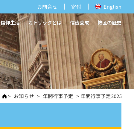
お問合せ
寄付
English
信仰生活
カトリックとは
信徒養成
教区の歴史
>
お知らせ
>
年間行事予定
> 年間行事予定2025