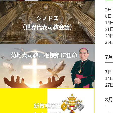
2
8
シノドス
1
（世界代表司教会議）
2
2
30
菊地大司教、枢機卿に任命
7
7
1
2
8
新教皇選出