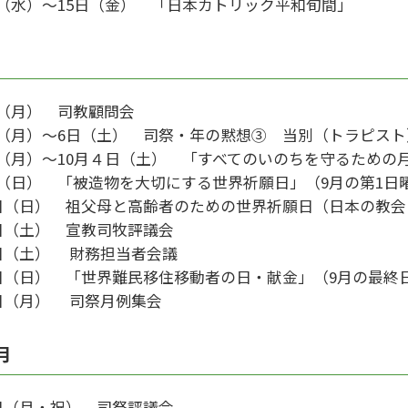
日（水）～15日（金） 「日本カトリック平和旬間」
月
日（月） 司教顧問会
日（月）～6日（土） 司祭・年の黙想③ 当別（トラピスト
日（月）～10月４日（土） 「すべてのいのちを守るための
日（日） 「被造物を大切にする世界祈願日」（9月の第1日
4日（日） 祖父母と高齢者のための世界祈願日（日本の教
0日（土） 宣教司牧評議会
7日（土） 財務担当者会議
8日（日） 「世界難民移住移動者の日・献金」（9月の最終
9日（月） 司祭月例集会
月
3日（月・祝） 司祭評議会