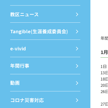
教区ニュース
Tangible(生涯養成委員会)
年間
e-vivid
1
年間⾏事
1
1
1
動画
2
2
「
コロナ災害対応
2