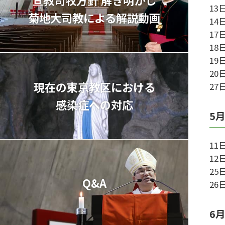
13
菊地⼤司教による解説動画
1
17
1
1
2
現在の東京教区における
2
感染症への対応
5
1
1
2
Q&A
2
6