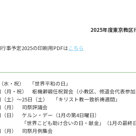
2025年度東京教
行事予定2025の印刷用PDFは
こちら
月
日（水・祝） 「世界平和の日」
3日（月・祝） 枢機卿親任祝賀会（小教区、修道会代表参加
8日（土）〜25日（土） 「キリスト教一致祈祷週間」
0日（月） 司祭評議会
6日（日） ケルン・デー（1月の第4日曜日）
世界こども助け合いの日・献金」（1月の最終日
7日（月） 司祭月例集会