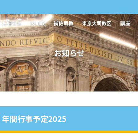
お知らせ
大司教
補佐司教
東京大司教区
講座
お知らせ
年間行事予定2025