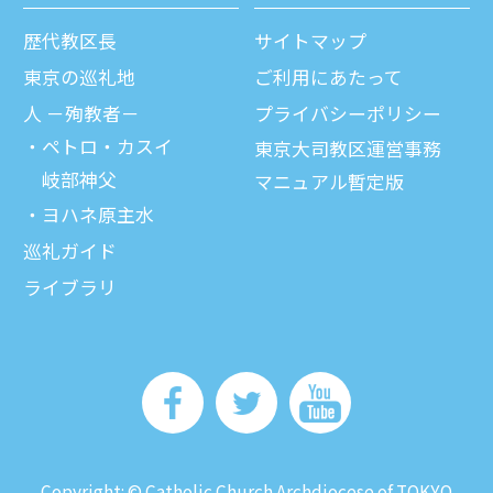
歴代教区⻑
サイトマップ
東京の巡礼地
ご利⽤にあたって
⼈ －殉教者－
プライバシーポリシー
ペトロ・カスイ
東京大司教区運営事務
岐部神父
マニュアル暫定版
ヨハネ原主水
巡礼ガイド
ライブラリ
Copyright: © Catholic Church Archdiocese of TOKYO