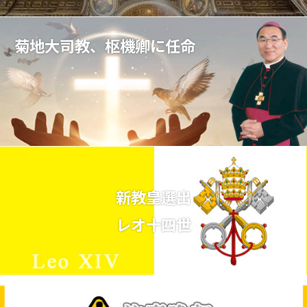
菊地大司教、枢機卿に任命
新教皇選出
レオ十四世