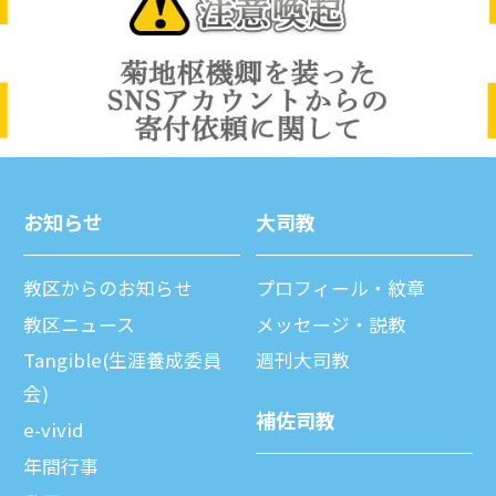
お知らせ
⼤司教
教区からのお知らせ
プロフィール・紋章
教区ニュース
メッセージ・説教
Tangible(生涯養成委員
週刊⼤司教
会)
補佐司教
e-vivid
年間⾏事