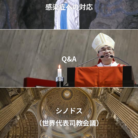
感染症への対応
Q&A
シノドス
（世界代表司教会議）