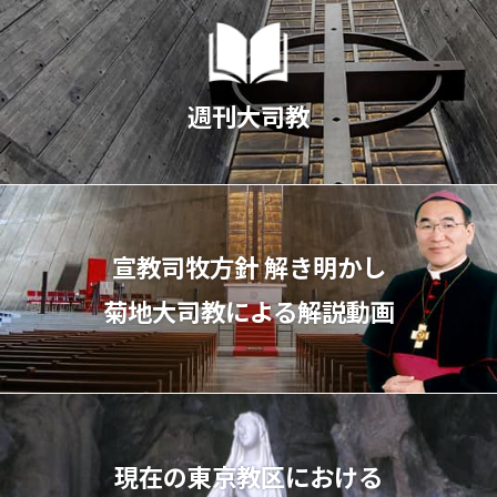
週刊大司教
宣教司牧⽅針 解き明かし
菊地⼤司教による解説動画
現在の東京教区における