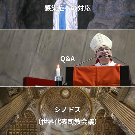
感染症への対応
Q&A
シノドス
（世界代表司教会議）