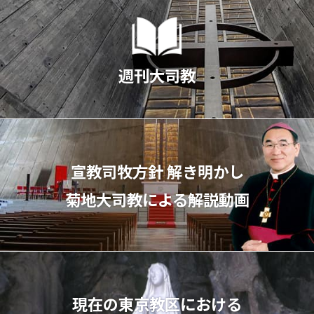
週刊大司教
宣教司牧⽅針 解き明かし
菊地⼤司教による解説動画
現在の東京教区における