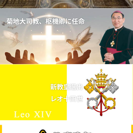
菊地大司教、枢機卿に任命
新教皇選出
レオ十四世