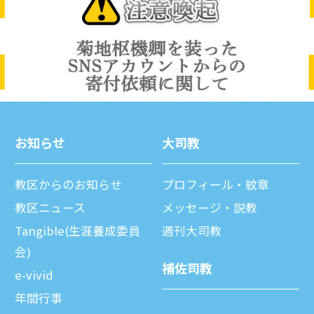
お知らせ
⼤司教
教区からのお知らせ
プロフィール・紋章
教区ニュース
メッセージ・説教
Tangible(生涯養成委員
週刊⼤司教
会)
補佐司教
e-vivid
年間⾏事