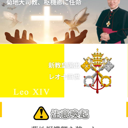
菊地大司教、枢機卿に任命
新教皇選出
レオ十四世