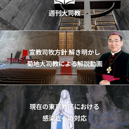
週刊大司教
宣教司牧⽅針 解き明かし
菊地⼤司教による解説動画
現在の東京教区における
感染症への対応