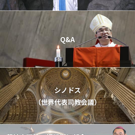
Q&A
シノドス
（世界代表司教会議）